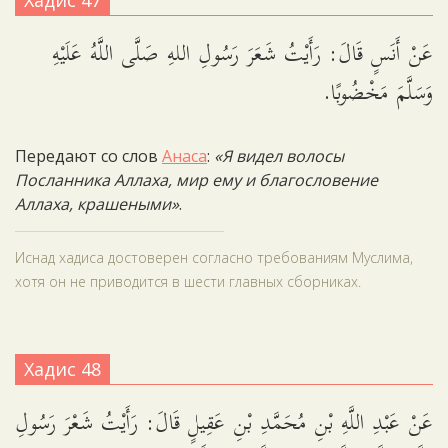
Хадис 47
عَنْ أَنَسٍ قَالَ: رَأَيْتُ شَعَرَ رَسُولِ اللهِ صَلَّى اللَّهُ عَلَيْهِ
وَسَلَّمَ مَخْضُوبًا.
Передают со слов
Анаса
:
«Я видел волосы
Посланника Аллаха, мир ему и благословение
Аллаха, крашеными»
.
Иснад хадиса достоверен согласно требованиям Муслима,
хотя он не приводится в шести главных сборниках.
Хадис 48
عَنْ عَبْدِ اللَّهِ بْنِ مُحَمَّدِ بْنِ عَقِيلٍ قَالَ: رَأَيْتُ شَعْرَ رَسُولِ