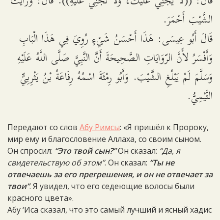
قَالَ: ((لاَ يَجْنِي عَلَيْكَ، وَلا تَجْنِي عَلَيْهِ)). قَالَ: وَرَأَيْتُ
الشَّيْبَ أَحْمَرَ.
قَالَ أَبُو عِيسَى: هَذَا أَحْسَنُ شَيْءٍ رُوِيَ فِي هَذَا الْبَابِ
وَأَفْسَرُ لأَنَّ الرّوَايَاتِ الصَّحِيحَةَ أَنَّ النَّبِيَّ صَلَّى اللَّهُ عَلَيْهِ
وَسَلَّمَ لَمْ يَبْلُغِ الشَّيْبَ. وَأَبُو رِمْثَةَ اسْمُهُ رِفَاعَةُ بْنُ يَثْرِبِيٍّ
التَّيْمِيُّ.
Передают со слов
Абу Римсы
: «Я пришёл к Пророку,
мир ему и благословение Аллаха, со своим сыном.
Он спросил:
“Это твой сын?”
Он сказал:
“Да, я
свидетельствую об этом”
. Он сказал:
“Ты не
отвечаешь за его прегрешения, и он не отвечает за
твои”
. Я увидел, что его седеющие волосы были
красного цвета».
Абу ‘Иса сказал, что это самый лучший и ясный хадис