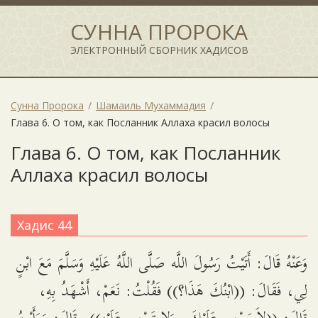
СУННА ПРОРОКА
ЭЛЕКТРОННЫЙ СБОРНИК ХАДИСОВ
Сунна Пророка
Шамаиль Мухаммадия
Глава 6. О том, как Посланник Аллаха красил волосы
Глава 6. О том, как Посланник
Аллаха красил волосы
Хадис 44
وَعَنْهُ قَالَ: أَتَيْتُ رَسُولَ اللَّه صَلَّى اللَّهُ عَلَيْهِ وَسَلَّمَ مَعَ ابْنٍ
لِي، فَقَالَ: ((ابْنُكَ هَذَا؟)) فَقُلْتُ: نَعَمْ، أَشْهَدُ بِهِ،