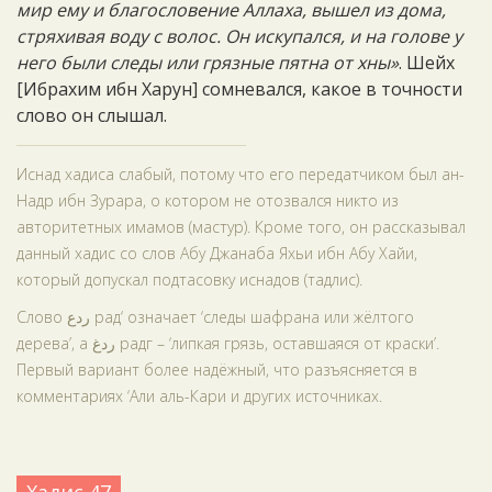
мир ему и благословение Аллаха, вышел из дома,
стряхивая воду с волос. Он искупался, и на голове у
него были следы или грязные пятна от хны»
. Шейх
[Ибрахим ибн Харун] сомневался, какое в точности
слово он слышал.
Иснад хадиса слабый, потому что его передатчиком был ан-
Надр ибн Зурара, о котором не отозвался никто из
авторитетных имамов (мастур). Кроме того, он рассказывал
данный хадис со слов Абу Джанаба Яхьи ибн Абу Хайи,
который допускал подтасовку иснадов (тадлис).
Слово ردع рад‘ означает ‘следы шафрана или жёлтого
дерева’, а ردغ радг – ‘липкая грязь, оставшаяся от краски’.
Первый вариант более надёжный, что разъясняется в
комментариях ‘Али аль-Кари и других источниках.