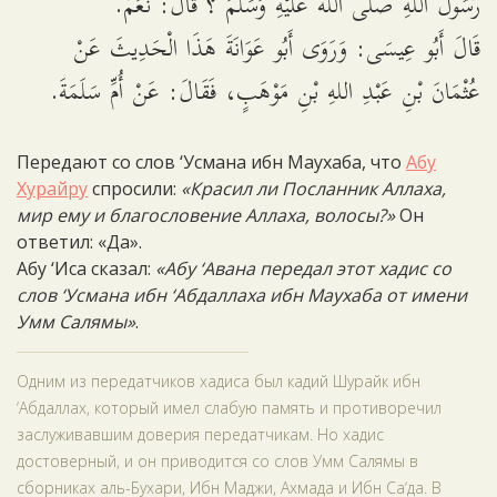
رَسُولُ اللهِ صَلَّى اللَّهُ عَلَيْهِ وَسَلَّمَ ؟ قَالَ: نَعَمْ.
قَالَ أَبُو عِيسَى: وَرَوَى أَبُو عَوَانَةَ هَذَا الْحَدِيثَ عَنْ
عُثْمَانَ بْنِ عَبْدِ اللهِ بْنِ مَوْهَبٍ، فَقَالَ: عَنْ أُمِّ سَلَمَةَ.
Передают со слов ‘Усмана ибн Маухаба, что
Абу
Хурайру
спросили:
«Красил ли Посланник Аллаха,
мир ему и благословение Аллаха, волосы?»
Он
ответил: «Да».
Абу ‘Иса сказал:
«Абу ‘Авана передал этот хадис со
слов ‘Усмана ибн ‘Абдаллаха ибн Маухаба от имени
Умм Салямы»
.
Одним из передатчиков хадиса был кадий Шурайк ибн
‘Абдаллах, который имел слабую память и противоречил
заслуживавшим доверия передатчикам. Но хадис
достоверный, и он приводится со слов Умм Салямы в
сборниках аль-Бухари, Ибн Маджи, Ахмада и Ибн Са‘да. В