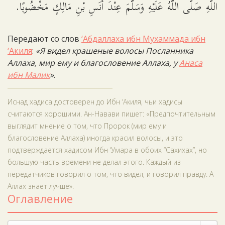
اللَّهِ صَلَّى اللَّهُ عَلَيْهِ وَسَلَّمَ عِنْدَ أَنَسِ بْنِ مَالِكٍ مَخْضُوبًا.
Передают со слов
‘Абдаллаха ибн Мухаммада ибн
‘Акиля
:
«Я видел крашеные волосы Посланника
Аллаха, мир ему и благословение Аллаха, у
Анаса
ибн Малик
»
.
Иснад хадиса достоверен до Ибн ‘Акиля, чьи хадисы
считаются хорошими. Ан-Навави пишет: «Предпочтительным
выглядит мнение о том, что Пророк (мир ему и
благословение Аллаха) иногда красил волосы, и это
подтверждается хадисом Ибн ‘Умара в обоих “Сахихах”, но
большую часть времени не делал этого. Каждый из
передатчиков говорил о том, что видел, и говорил правду. А
Аллах знает лучше».
Оглавление