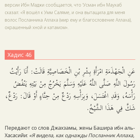
версии Ибн Маджи сообщается, что ‘Усман ибн Маухаб
сказал: «Я вошёл к Умм Саляме, и она вытащила для меня
волос Посланника Аллаха (мир ему и благословение Аллаха),
окрашенный хной и катамом».
Хадис 46
عَنِ الْجَهْذَمَةِ امْرَأَةِ بِشْرِ بْنِ الْخَصَاصِيَّةِ قَالَتْ: أَنَا رَأَيْتُ
رَسُولَ اللَّهِ صَلَّى اللَّهُ عَلَيْهِ وَسَلَّمَ يَخْرُجُ مِنْ بَيْتِهِ يَنْفُضُ
رَأْسَهُ، وَقَدِ اغْتَسَلَ، وَبِرَأْسِهِ رَدْعٌ مِنْ حِنَّاءٍ أَوْ قَالَ: رَدْغٌ،
شَكَّ فِي هَذَا الشَّيْخُ.
Передают со слов Джахзамы, жены Башира ибн аль-
Хасасийи:
«Я видела, как однажды Посланник Аллаха,