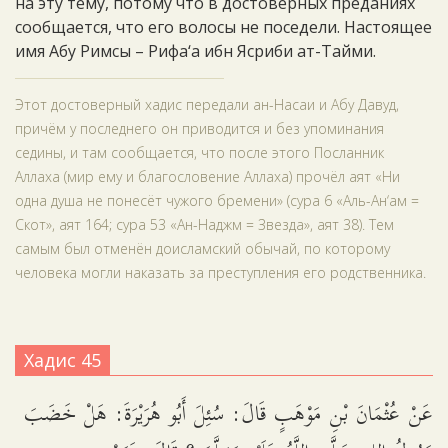
на эту тему, потому что в достоверных преданиях
сообщается, что его волосы не поседели. Настоящее
имя Абу Римсы – Рифа‘а ибн Ясриби ат-Тайми.
Этот достоверный хадис передали ан-Насаи и Абу Давуд,
причём у последнего он приводится и без упоминания
седины, и там сообщается, что после этого Посланник
Аллаха (мир ему и благословение Аллаха) прочёл аят «Ни
одна душа не понесёт чужого бремени» (сура 6 «Аль-Ан‘ам =
Скот», аят 164; сура 53 «Ан-Наджм = Звезда», аят 38). Тем
самым был отменён доисламский обычай, по которому
человека могли наказать за преступления его родственника.
Хадис 45
عَنْ عُثْمَانَ بْنِ مَوْهَبٍ قَالَ: سُئِلَ أَبُو هُرَيْرَةَ: هَلْ خَضَبَ