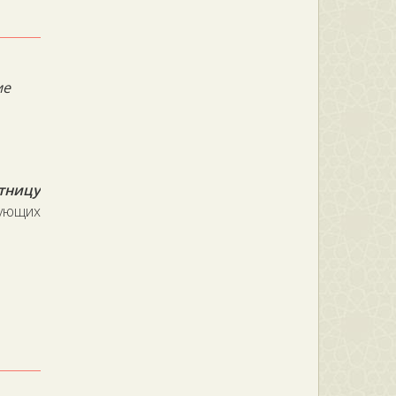
ие
тницу
дующих