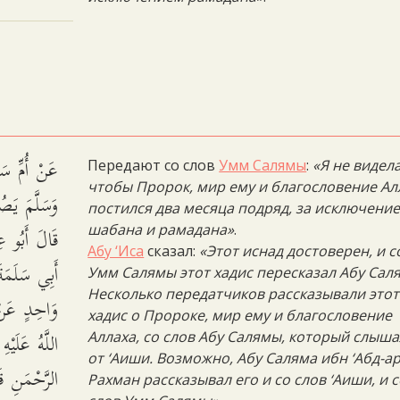
عَنْ أُمِّ سَل
Передают со слов
Умм Салямы
:
«Я не видела
чтобы Пророк, мир ему и благословение Ал
وَسَلَّمَ يَص.
постился два месяца подряд, за исключени
قَالَ أَبُو
шабана и рамадана»
.
Абу ‘Иса
сказал:
«Этот иснад достоверен, и с
أَبِي سَلَمَ
Умм Салямы этот хадис пересказал Абу Сал
Несколько передатчиков рассказывали этот
وَاحِدٍ عَنْ
хадис о Пророке, мир ему и благословение
اللَّهُ عَلَيْ
Аллаха, со слов Абу Салямы, который слыша
от ‘Аиши. Возможно, Абу Саляма ибн ‘Абд-ар
الرَّحْمَنِ ق
Рахман рассказывал его и со слов ‘Аиши, и 