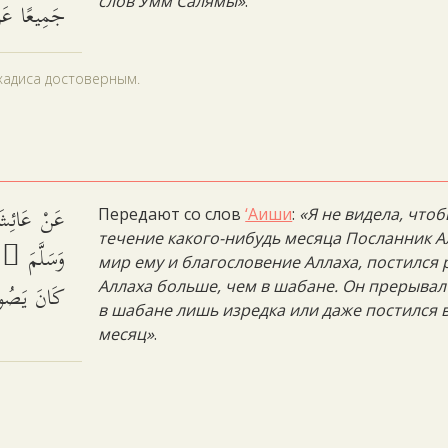
слов Умм Салямы»
.
جَمِيعًا عَنِ.
 хадиса достоверным.
عَنْ عَائِشَة
Передают со слов
‘Аиши
:
«Я не видела, чтоб
течение какого-нибудь месяца Посланник А
وَسَلَّمَ َ،
мир ему и благословение Аллаха, постился 
كَانَ يَصُوم.
Аллаха больше, чем в шабане. Он прерывал
в шабане лишь изредка или даже постился 
месяц»
.