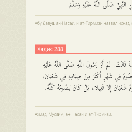
 النَّبِيِّ صَلَّى اللَّهُ عَلَيْهِ وَسَلَّمَ
Абу Давуд, ан-Насаи, и ат-Тирмизи назвал иснад
Хадис 288
َ قَالَتْ: لَمْ أَرَ رَسُولَ اللَّهِ صَلَّى اللَّهُ عَلَيْهِ
صُومُ فِي شَهْرٍ أَكْثَرَ مِنْ صِيَامِهِ فِي شَعْبَانَ
ُ شَعْبَانَ إِلا قَلِيلا، بَلْ كَانَ يَصُومُهُ كُلَّهُ
Ахмад, Муслим, ан-Насаи и ат-Тирмизи.