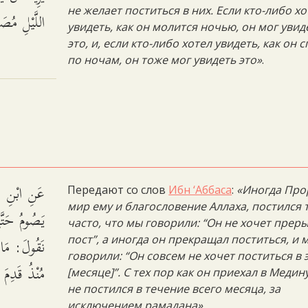
не желает поститься в них. Если кто-либо хо
اللَّيْلِ مُصَ.
увидеть, как он молится ночью, он мог увид
это, и, если кто-либо хотел увидеть, как он с
по ночам, он тоже мог увидеть это»
.
عَنِ ابْنِ عَب
Передают со слов
Ибн ‘Аббаса
:
«Иногда Про
мир ему и благословение Аллаха, постился 
يَصُومُ حَتَّ
часто, что мы говорили: “Он не хочет прер
نَقُولَ: مَا 
пост”, а иногда он прекращал поститься, и 
говорили: “Он совсем не хочет поститься в 
مُنْذُ قَدِمَ.
[месяце]”. С тех пор как он приехал в Медину
не постился в течение всего месяца, за
исключением рамадана»
.