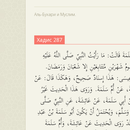
Аль-Бухари и Муслим.
Хадис 287
َمَةَ قَالَتْ: مَا رَأَيْتُ النَّبِيّ صَلَّى اللَّهُ عَلَيْهِ
ُومُ شَهْرَيْنِ مُتَتَابِعَيْنِ إِلا شَعْبَانَ وَرَمَضَانَ
 عِيسَى: هَذَا إِسنَادٌ صَحِيحٌ، وَهَكَذَا قَالَ: عَنْ
ةَ، عَنْ أُمِّ سَلَمَةَ. وَرَوَى هَذَا الْحَدِيثَ غَيْرُ
 أَبِي سَلَمَةَ، عَنْ عَائِشَةَ، عَنِ النَّبِيِّ صَلَّى
هِ وَسَلَّمَ، وَيُحْتَمَلُ أَنْ يَكُونَ أَبُو سَلَمَةَ بْنُ عَبْدِ
َدْ رَوَى الْحَدِيثَ عَنْ عَائِشَةَ، وَأُمِّ سَلَمَةَ