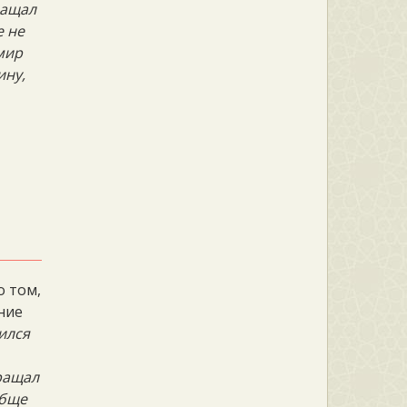
ращал
е не
 мир
ину,
о том,
ние
ился
кращал
обще