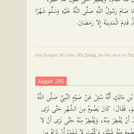
ا صَامَ رَسُولُ اللَّهِ صَلَّى اللَّهُ عَلَيْهِ وَسَلَّمَ شَهْرًا
ذُ قَدِمَ الْمَدِينَةَ إِلا رَمَضَانَ
Аль-Бухари, Муслим, Абу Давуд, ан-Насаи и ат-Ти
Хадис 285
ْنِ مَالِكٍ أَنَّهُ سُئِلَ عَنْ صَوْمِ النَّبِيِّ صَلَّى اللَّهُ
لَّمَ، فَقَالَ: كَانَ يَصُومُ مِنَ الشَّهْرِ حَتَّى نَرَى
َ أَنْ يُفْطِرَ مِنْهُ، وَيُفْطِرُ مِنْهُ حَتَّى نَرَى أَنْ لا
يَصُومَ مِنْهُ شَيْئًا، وَكُنْتَ لا تَشَاءُ أَنْ تَرَاهُ مِنَ