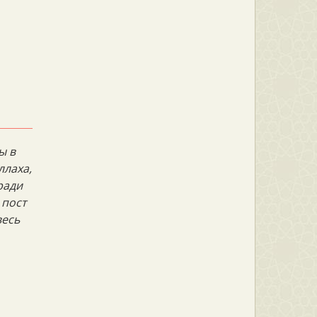
ы в
ллаха,
ради
 пост
весь