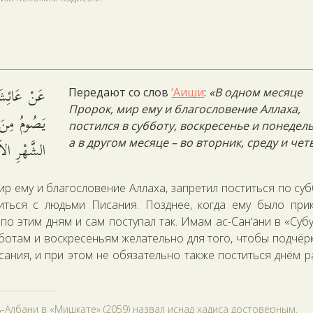
عَنْ عَائِشَةَ
Передают со слов
‘Аиши
:
«В одном месяце
Пророк, мир ему и благословение Аллаха,
يَصُومُ مِنَ 
постился в субботу, воскресенье и понедель
الشَّهْرِ الآ.
а в другом месяце – во вторник, среду и чет
ир ему и благословение Аллаха, запретил поститься по су
иться с людьми Писания. Позднее, когда ему было при
по этим дням и сам поступал так. Имам ас-Сан‘ани в «Субу
убботам и воскресеньям желательно для того, чтобы подчёр
ания, и при этом не обязательно также поститься днём 
-Албани в «Мишкате» (2059) назвал иснад хадиса достоверным.