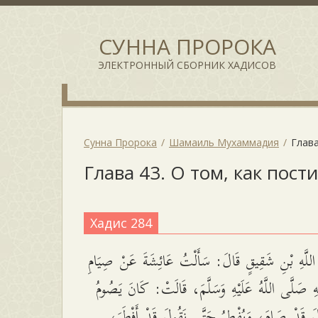
СУННА ПРОРОКА
ЭЛЕКТРОННЫЙ СБОРНИК ХАДИСОВ
Сунна Пророка
Шамаиль Мухаммадия
Глава
Глава 43. О том, как пос
Хадис 284
اللَّهِ بْنِ شَقِيقٍ قَالَ: سَأَلْتُ عَائِشَةَ عَنْ صِيَامِ
هِ صَلَّى اللَّهُ عَلَيْهِ وَسَلَّمَ، قَالَتْ: كَانَ يَصُومُ
لَ قَدْ صَامَ، وَيُفْطِرُ حَتَّى نَقُولَ قَدْ أَفْطَرَ