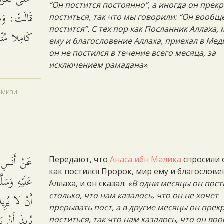
“Он постится постоянно”, а иногда он прек
قَالَتْ: وَمَ
поститься, так что мы говорили: “Он вообщ
постится”. С тех пор как Посланник Аллаха,
كَامِلا مُنْ.
ему и благословение Аллаха, приехал в Мед
он не постился в течение всего месяца, за
исключением рамадана»
.
рмизи.
عَنْ أَنَسِ ب
Передают, что
Анаса ибн Малика
спросили 
как постился Пророк, мир ему и благослове
عَلَيْهِ وَسَ
Аллаха, и он сказал:
«В одни месяцы он пост
أَنْ لا يُرِيد
столько, что нам казалось, что он не хочет
прерывать пост, а в другие месяцы он пре
يُرِيدَ أَنْ 
поститься, так что нам казалось, что он во