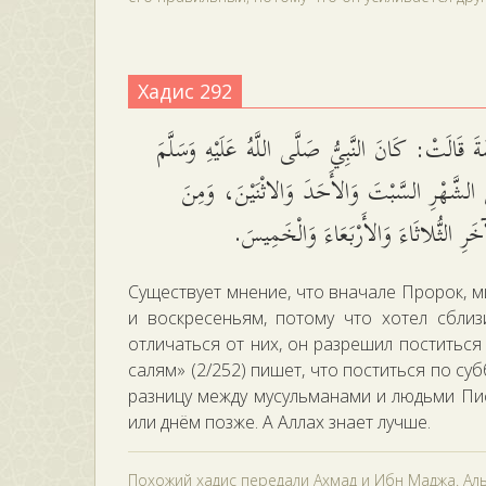
Хадис 292
 قَالَتْ: كَانَ النَّبِيُّ صَلَّى اللَّهُ عَلَيْهِ وَسَلَّمَ
الشَّهْرِ السَّبْتَ وَالأَحَدَ وَالاثْنَيْنَ، وَمِنَ
خَرِ الثُّلاثَاءَ وَالأَرْبَعَاءَ وَالْخَمِيسَ
Существует мнение, что вначале Пророк, м
и воскресеньям, потому что хотел сблиз
отличаться от них, он разрешил поститься 
салям» (2/252) пишет, что поститься по с
разницу между мусульманами и людьми Пис
или днём позже. А Аллах знает лучше.
Похожий хадис передали Ахмад и Ибн Маджа. Аль