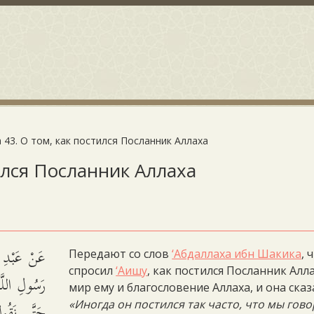
 43. О том, как постился Посланник Аллаха
тился Посланник Аллаха
عَنْ عَبْدِ 
Передают со слов
‘Абдаллаха ибн Шакика
, 
спросил
‘Аишу
, как постился Посланник Алла
رَسُولِ اللَّ
мир ему и благословение Аллаха, и она сказ
حَتَّى نَقُو،
«Иногда он постился так часто, что мы гово