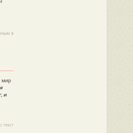
и
ерным в
, мир
я
, и
о текст