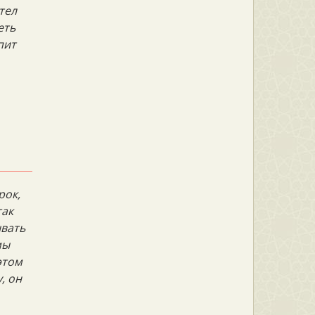
тел
еть
пит
рок,
так
ывать
мы
этом
, он