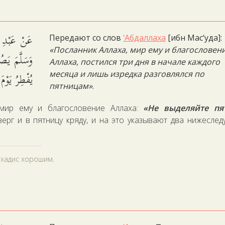
عَنْ عَبْدِ ا
Передают со слов
‘Абдаллаха
[ибн Мас‘уда]:
«Посланник Аллаха, мир ему и благословен
وَسَلَّمَ يَصُ
Аллаха, постился три дня в начале каждого
يُفْطِرُ يَوْ.
месяца и лишь изредка разговлялся по
пятницам»
.
 мир ему и благословение Аллаха:
«Не выделяйте пя
верг и в пятницу кряду, и на это указывают два нижесле
л хадис хорошим.