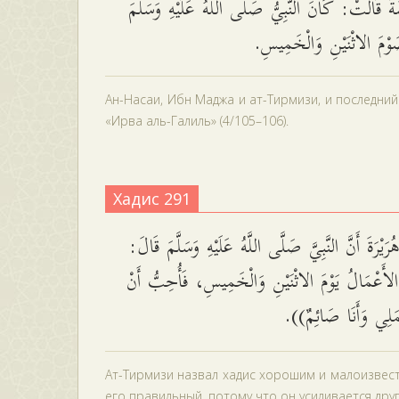
 قَالَتْ: كَانَ النَّبِيُّ صَلَّى اللَّهُ عَلَيْهِ وَسَلَّمَ
َوْمَ الاثْنَيْنِ وَالْخَمِيسِ
Ан-Насаи, Ибн Маджа и ат-Тирмизи, и последни
«Ирва аль-Галиль» (4/105–106).
Хадис 291
َيْرَةَ أَنَّ النَّبِيَّ صَلَّى اللَّهُ عَلَيْهِ وَسَلَّمَ قَالَ
((عْمَالُ يَوْمَ الاثْنَيْنِ وَالْخَمِيسِ، فَأُحِبُّ أَنْ
عَمَلِي وَأَنَا صَائِمٌ
Ат-Тирмизи назвал хадис хорошим и малоизвестны
его правильный, потому что он усиливается дру