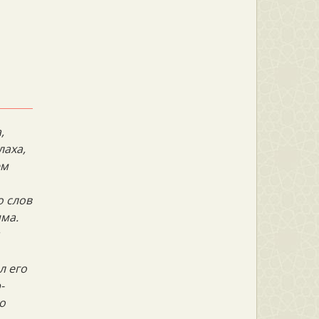
,
лаха,
ем
о слов
яма.
л его
-
со