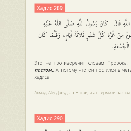
Хадис 289
للَّهِ قَالَ: كَانَ رَسُولُ اللَّهِ صَلَّى اللَّهُ عَلَيْهِ
ومُ مِنْ غُرَّةِ كُلِّ شَهْرٍ ثَلاثَةَ أَيَامٍ، وَقَلَّمَا كَانَ
مَ الْجُمُعَةِ
Это не противоречит словам Пророка,
постом…»
, потому что он постился в чет
хадиса.
Ахмад; Абу Давуд, ан-Насаи, и ат-Тирмизи назва
Хадис 290