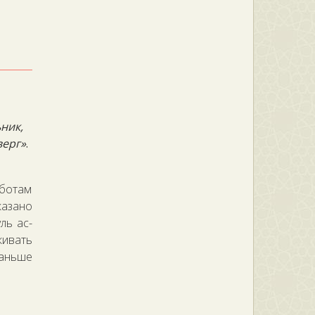
ник,
верг»
.
бботам
казано
ль ас-
кивать
раньше