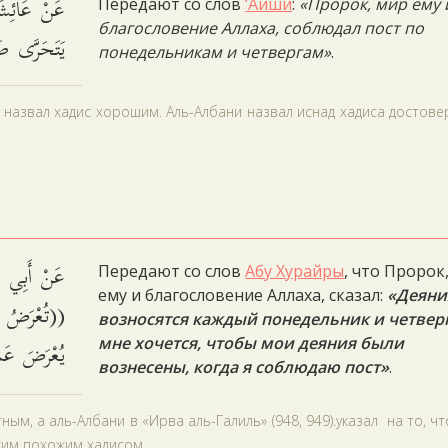
عَنْ عَائِشَةَ
Передают со слов
‘Аиши
:
«Пророк, мир ему 
благословение Аллаха, соблюдал пост по
يَتَحَرَّى ص.
понедельникам и четвергам»
.
й назвал хадис хорошим. Аль-Албани назвал иснад хадиса достов
عَنْ أَبِي هُر:
Передают со слов
Абу Хурайры
, что Пророк
ему и благословение Аллаха, сказал:
«Деяни
تُعْرَضُ الأَ
возносятся каждый понедельник и четверг
يُعْرَضَ )).
мне хочется, чтобы мои деяния были
вознесены, когда я соблюдаю пост»
.
м, а аль-Албани в «Ирва аль-Галиль» (948, 949).указал на то, чт
гим похожим хадисом.