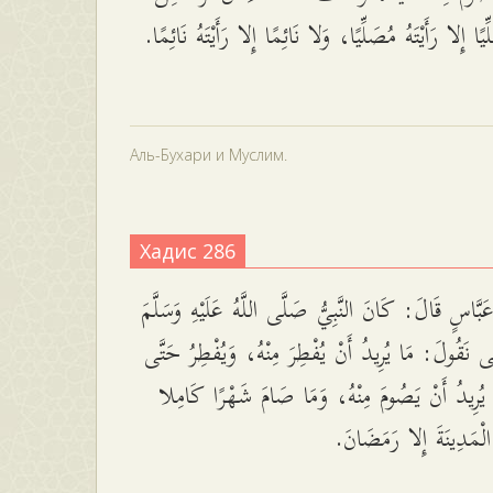
لِّيًا إِلا رَأَيْتَهُ مُصَلِّيًا، وَلا نَائِمًا إِلا رَأَيْتَهُ نَائِمًا
Аль-Бухари и Муслим.
Хадис 286
َّاسٍ قَالَ: كَانَ النَّبِيُّ صَلَّى اللَّهُ عَلَيْهِ وَسَلَّمَ
ى نَقُولَ: مَا يُرِيدُ أَنْ يُفْطِرَ مِنْهُ، وَيُفْطِرُ حَتَّى
يُرِيدُ أَنْ يَصُومَ مِنْهُ، وَمَا صَامَ شَهْرًا كَامِلا
 الْمَدِينَةَ إِلا رَمَضَانَ