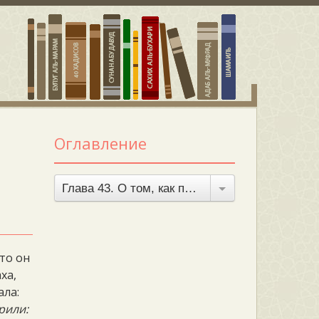
Оглавление
Глава 43. О том, как постился Посланник Аллаха
что он
ха,
ала:
рили: