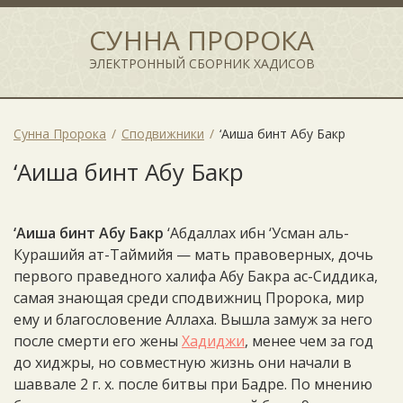
СУННА ПРОРОКА
ЭЛЕКТРОННЫЙ СБОРНИК ХАДИСОВ
Сунна Пророка
Сподвижники
‘Аиша бинт Абу Бакр
‘Аиша бинт Абу Бакр
‘Аиша бинт Абу Бакр
‘Абдаллах ибн ‘Усман аль-
Курашийя ат-Таймийя — мать правоверных, дочь
первого праведного халифа Абу Бакра ас-Сиддика,
самая знающая среди сподвижниц Пророка, мир
ему и благословение Аллаха. Вышла замуж за него
после смерти его жены
Хадиджи
, менее чем за год
до хиджры, но совместную жизнь они начали в
шаввале 2 г. х. после битвы при Бадре. По мнению