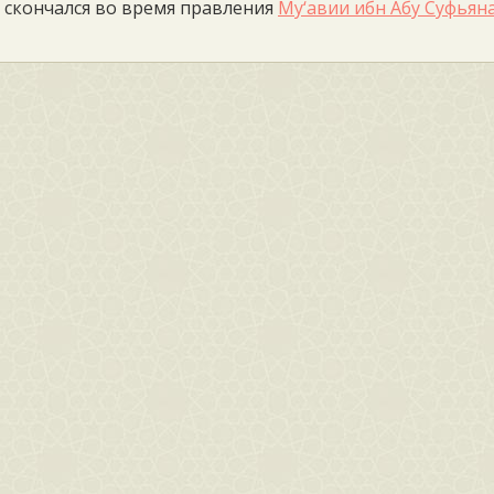
и скончался во время правления
Му‘авии ибн Абу Суфьян