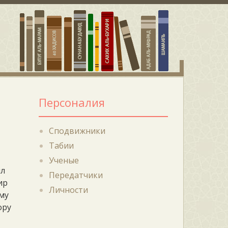
Персоналия
Сподвижники
Табии
Ученые
ял
Передатчики
ир
Личности
му
ору