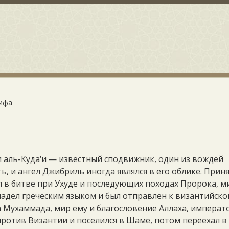
лифа
 аль-Куда‘и — известный сподвижник, один из вождей
, и ангел Джибриль иногда являлся в его облике. Прин
л в битве при Ухуде и последующих походах Пророка, м
ладел греческим языком и был отправлен к византийско
а Мухаммада, мир ему и благословение Аллаха, императ
против Византии и поселился в Шаме, потом переехал в