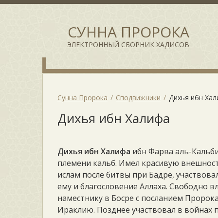
СУННА ПРОРОКА
ЭЛЕКТРОННЫЙ СБОРНИК ХАДИСОВ
Сунна Пророка
Сподвижники
Дихья ибн Ха
Дихья ибн Халифа
Дихья ибн Халифа
ибн Фарва аль-Кальби
племени кальб. Имел красивую внешность
ислам после битвы при Бадре, участвова
ему и благословение Аллаха. Свободно в
наместнику в Босре с посланием Пророк
Ираклию. Позднее участвовал в войнах 