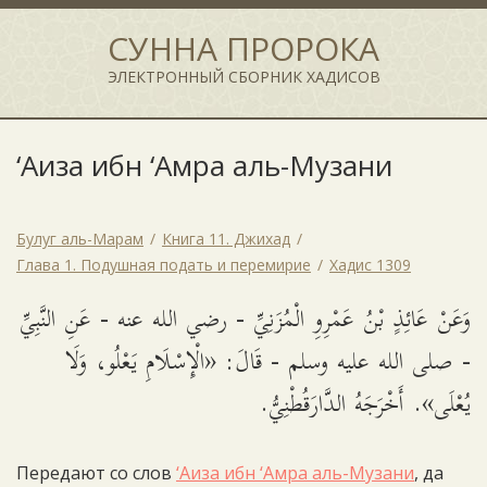
СУННА ПРОРОКА
ЭЛЕКТРОННЫЙ СБОРНИК ХАДИСОВ
‘Аиза ибн ‘Амра аль-Музани
Булуг аль-Марам
Книга 11. Джихад
Глава 1. Подушная подать и перемирие
Хадис 1309
وَعَنْ عَائِذٍ بْنُ عَمْرِوِ الْمُزَنِيِّ - رضي الله عنه - عَنِ النَّبِيِّ
- صلى الله عليه وسلم - قَالَ: «الْإِسْلَامِ يَعْلُو، وَلَا
يُعْلَى». أَخْرَجَهُ الدَّارَقُطْنِيُّ.
Передают со слов
‘Аиза ибн ‘Амра аль-Музани
, да