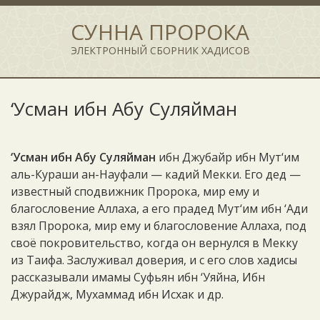
СУННА ПРОРОКА
ЭЛЕКТРОННЫЙ СБОРНИК ХАДИСОВ
‘Усман ибн Абу Суляйман
‘Усман ибн Абу Суляйман
ибн Джубайр ибн Мут‘им
аль-Кураши ан-Науфали — кадий Мекки. Его дед —
известный сподвижник Пророка, мир ему и
благословение Аллаха, а его прадед Мут‘им ибн ‘Ади
взял Пророка, мир ему и благословение Аллаха, под
своё покровительство, когда он вернулся в Мекку
из Таифа. Заслуживал доверия, и с его слов хадисы
рассказывали имамы Суфьян ибн ‘Уяйна, Ибн
Джурайдж, Мухаммад ибн Исхак и др.