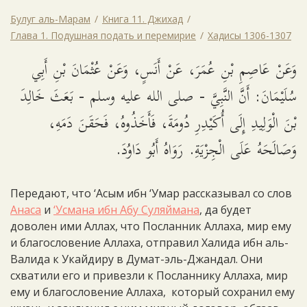
Булуг аль-Марам
Книга 11. Джихад
Глава 1. Подушная подать и перемирие
Хадисы 1306-1307
وَعَنْ عَاصِمِ بْنِ عُمَرَ، عَنْ أَنَسٍ، وَعَنْ عُثْمَانَ بْنِ أَبِي
سُلَيْمَانَ: أَنَّ النَّبِيَّ - صلى الله عليه وسلم - بَعَثَ خَالِدَ
بْنَ الْوَلِيدِ إِلَى أُكَيْدِرِ دُومَةَ، فَأَخَذُوهُ، فَحَقَنَ دَمَهِ،
وَصَالَحَهُ عَلَى الْجِزْيَةِ. رَوَاهُ أَبُو دَاوُدَ.
Передают, что ‘Асым ибн ‘Умар рассказывал со слов
Анаса
и
‘Усмана ибн Абу Суляймана
, да будет
доволен ими Аллах, что Посланник Аллаха, мир ему
и благословение Аллаха, отправил Халида ибн аль-
Валида к Укайдиру в Думат-эль-Джандал. Они
схватили его и привезли к Посланнику Аллаха, мир
ему и благословение Аллаха, который сохранил ему