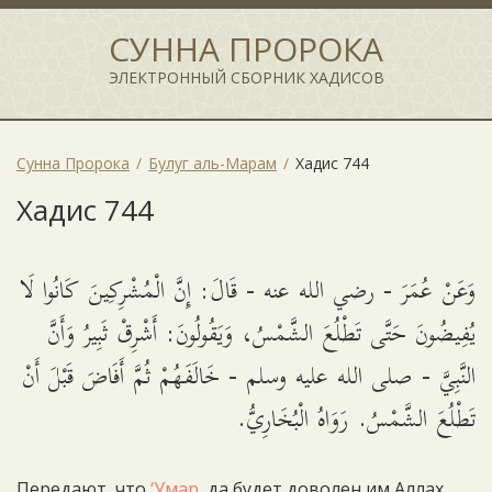
СУННА ПРОРОКА
ЭЛЕКТРОННЫЙ СБОРНИК ХАДИСОВ
Сунна Пророка
Булуг аль-Марам
Хадис 744
Хадис 744
وَعَنْ عُمَرَ - رضي الله عنه - قَالَ: إِنَّ الْمُشْرِكِينَ كَانُوا لَا
يُفِيضُونَ حَتَّى تَطْلُعَ الشَّمْسُ، وَيَقُولُونَ: أَشْرِقْ ثَبِيرُ وَأَنَّ
النَّبِيَّ - صلى الله عليه وسلم - خَالَفَهُمْ ثُمَّ أَفَاضَ قَبْلَ أَنْ
تَطْلُعَ الشَّمْسُ. رَوَاهُ الْبُخَارِيُّ.
Передают, что
‘Умар
, да будет доволен им Аллах,