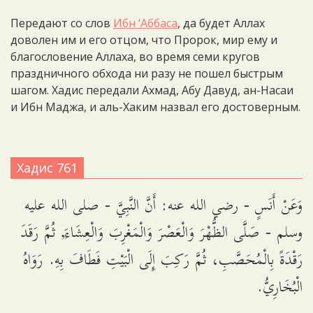
Передают со слов
Ибн ‘Аббаса
, да будет Аллах
доволен им и его отцом, что Пророк, мир ему и
благословение Аллаха, во время семи кругов
праздничного обхода ни разу не пошел быстрым
шагом. Хадис передали Ахмад, Абу Давуд, ан-Насаи
и Ибн Маджа, и аль-Хаким назвал его достоверным.
Хадис 761
وَعَنْ أَنَسٍ - رضي الله عنه: أَنَّ النَّبِيَّ - صلى الله عليه
وسلم - صَلَّى الظُّهْرَ وَالْعَصْرَ وَالْمَغْرِبَ وَالْعِشَاءَ, ثُمَّ رَقَدَ
رَقْدَةً بِالْمُحَصَّبِ، ثُمَّ رَكِبَ إِلَى الْبَيْتِ فَطَافَ بِهِ. رَوَاهُ
الْبُخَارِيُّ.