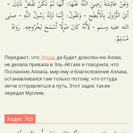
وَعَنْ عَائِشَةَ رَضِيَ اللَّهُ عَنْهَا: أَنَّهَا لَمْ تَكُنْ تَفْعَلُ ذَلِكَ -
أَيْ النُّزُولَ بِالْأَبْطَحِ - وَتَقُولُ: إِنَّمَا نَزَلَهُ رَسُولُ اللَّهِ - صلى
الله عليه وسلم - لِأَنَّهُ كَانَ مَنْزِلًا أَسْمَحَ لِخُرُوجِهِ. رَوَاهُ
مُسْلِمٌ.
Передают, что
‘Аиша
, да будет доволен ею Аллах,
не делала привала в Эль-Абтахе и говорила, что
Посланник Аллаха, мир ему и благословение Аллаха,
останавливался там только потому, что оттуда
легче отправляться в путь. Этот хадис также
передал Муслим.
Хадис 763