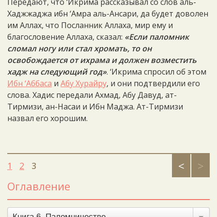
Передают, что ‘Икрима рассказывал со слов аль-
Хаджжаджа ибн ‘Амра аль-Ансари, да будет доволен
им Аллах, что Посланник Аллаха, мир ему и
благословение Аллаха, сказал:
«Если паломник
сломал ногу или стал хромать, то он
освобождается от ихрама и должен возместить
хадж на следующий год»
. ‘Икрима спросил об этом
Ибн ‘Аббаса
и
Абу Хурайру
, и они подтвердили его
слова. Хадис передали Ахмад, Абу Давуд, ат-
Тирмизи, ан-Насаи и Ибн Маджа. Ат-Тирмизи
назвал его хорошим.
Posts
PAGE
1
PAGE
2
PAGE
3
pagination
PREVIOUS
Оглавление
PAGE
Книга 6. Паломничество