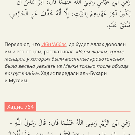
وَعَنِ ابْنِ عَبَّاسٍ رَضِيَ اللَّهُ عَنْهُمَا قَالَ: أُمِرَ النَّاسُ أَنْ
يَكُونَ آخِرَ عَهْدِهِمْ بِالْبَيْتِ، إِلَّا أَنَّهُ خَفَّفَ عَنِ الْحَائِضِ.
مُتَّفَقٌ عَلَيْهِ.
Передают, что
Ибн ‘Аббас
, да будет Аллах доволен
им и его отцом, рассказывал:
«Всем людям, кроме
женщин, у которых были месячные кровотечения,
было велено уезжать из Мекки только после обхода
вокруг Каабы»
. Хадис передали аль-Бухари
и Муслим.
Хадис 764
وَعَنِ ابْنِ الزُّبَيْرِ رَضِيَ اللَّهُ عَنْهُمَا قَالَ: قَالَ رَسُولُ اللَّهِ -