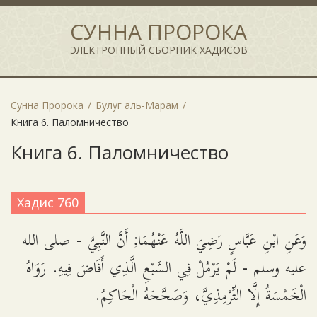
СУННА ПРОРОКА
ЭЛЕКТРОННЫЙ СБОРНИК ХАДИСОВ
Сунна Пророка
Булуг аль-Марам
Книга 6. Паломничество
Книга 6. Паломничество
Хадис 760
وَعَنِ ابْنِ عَبَّاسٍ رَضِيَ اللَّهُ عَنْهُمَا; أَنَّ النَّبِيَّ - صلى الله
عليه وسلم - لَمْ يَرْمُلْ فِي السَّبْعِ الَّذِي أَفَاضَ فِيهِ. رَوَاهُ
الْخَمْسَةُ إِلَّا التِّرْمِذِيَّ، وَصَحَّحَهُ الْحَاكِمُ.