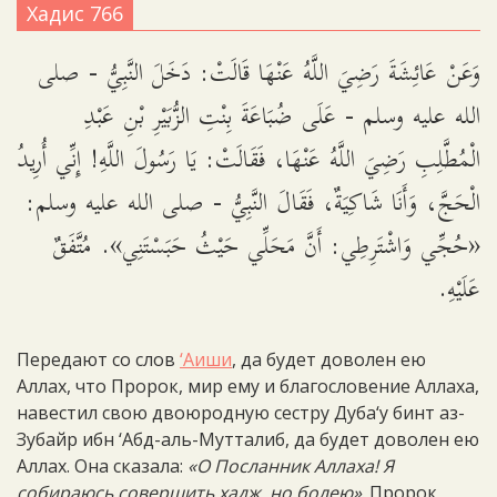
Хадис 766
وَعَنْ عَائِشَةَ رَضِيَ اللَّهُ عَنْهَا قَالَتْ: دَخَلَ النَّبِيُّ - صلى
الله عليه وسلم - عَلَى ضُبَاعَةَ بِنْتِ الزُّبَيْرِ بْنِ عَبْدِ
الْمُطَّلِبِ رَضِيَ اللَّهُ عَنْهَا، فَقَالَتْ: يَا رَسُولَ اللَّهِ! إِنِّي أُرِيدُ
الْحَجَّ، وَأَنَا شَاكِيَةٌ، فَقَالَ النَّبِيُّ - صلى الله عليه وسلم:
«حُجِّي وَاشْتَرِطِي: أَنَّ مَحَلِّي حَيْثُ حَبَسْتَنِي». مُتَّفَقٌ
عَلَيْهِ.
Передают со слов
‘Аиши
, да будет доволен ею
Аллах, что Пророк, мир ему и благословение Аллаха,
навестил свою двоюродную сестру Дуба‘у бинт аз-
Зубайр ибн ‘Абд-аль-Мутталиб, да будет доволен ею
Аллах. Она сказала:
«О Посланник Аллаха! Я
собираюсь совершить хадж, но болею»
. Пророк,