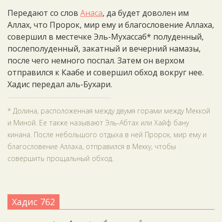
Передают со слов
Анаса
, да будет доволен им
Аллах, что Пророк, мир ему и благословение Аллаха,
совершил в местечке Эль-Мухассаб* полуденный,
послеполуденный, закатный и вечерний намазы,
после чего немного поспал. Затем он верхом
отправился к Каабе и совершил обход вокруг нее.
Хадис передал аль-Бухари.
* Долина, расположенная между двумя горами между Меккой
и Миной. Ее также называют Эль-Абтах или Хайф бану
кинана. После небольшого отдыха в ней Пророк, мир ему и
благословение Аллаха, отправился в Мекку, чтобы
совершить прощальный обход.
Хадис 762