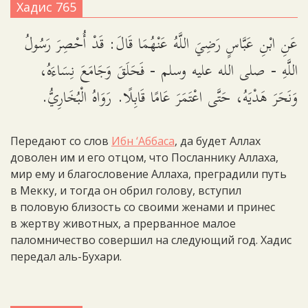
Хадис 765
عَنِ ابْنِ عَبَّاسٍ رَضِيَ اللَّهُ عَنْهُمَا قَالَ: قَدْ أُحْصِرَ رَسُولُ
اللَّهِ - صلى الله عليه وسلم - فَحَلَقَ وَجَامَعَ نِسَاءَهُ،
وَنَحَرَ هَدْيَهُ، حَتَّى اعْتَمَرَ عَامًا قَابِلًا. رَوَاهُ الْبُخَارِيُّ.
Передают со слов
Ибн ‘Аббаса
, да будет Аллах
доволен им и его отцом, что Посланнику Аллаха,
мир ему и благословение Аллаха, преградили путь
в Мекку, и тогда он обрил голову, вступил
в половую близость со своими женами и принес
в жертву животных, а прерванное малое
паломничество совершил на следующий год. Хадис
передал аль-Бухари.