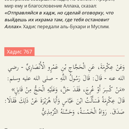
мир ему и благословение Аллаха, сказал:
«Отправляйся в хадж, но сделай оговорку, что
выйдешь их ихрама там, где тебя остановит
Аллах»
. Хадис передали аль-Бухари и Муслим.
Хадис 767
وَعَنْ عِكْرِمَةَ، عَنِ الْحَجَّاجِ بْنِ عَمْرٍو الْأَنْصَارِيِّ - رضي
الله عنه - قَالَ: قَالَ رَسُولُ اللَّهِ - صلى الله عليه وسلم:
«مَنْ كُسِرَ أَوْ عُرِجَ، فَقَدَ حَلَّ، وَعَلَيْهِ الْحَجُّ مِنْ قَابِلٍ»
قَالَ عِكْرِمَةُ فَسَأَلْتُ ابْنَ عَبَّاسٍ وَأَبَا هُرَيْرَةَ عَنْ ذَلِكَ فَقَالَا:
صَدَقَ. رَوَاهُ الْخَمْسَةُ، وَحَسَّنَهُ التِّرْمِذِيُّ