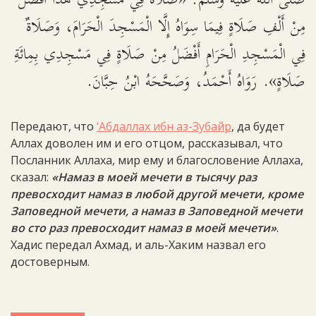
صلى الله عليه وسلم: «صَلَاةٌ فِي مَسْجِدِي هَذَا أَفْضَلُ
مِنْ أَلْفِ صَلَاةٍ فِيمَا سِوَاهُ إِلَّا الْمَسْجِدَ الْحَرَامَ، وَصَلَاةٌ
فِي الْمَسْجِدِ الْحَرَامِ أَفْضَلُ مِنْ صَلَاةٍ فِي مَسْجِدِي بِمِائَةِ
صَلَاةٍ». رَوَاهُ أَحْمَدُ، وَصَحَّحَهُ ابْنُ حِبَّانَ.
Передают, что
‘Абдаллах ибн аз-Зубайр
, да будет
Аллах доволен им и его отцом, рассказывал, что
Посланник Аллаха, мир ему и благословение Аллаха,
сказал:
«Намаз в моей мечети в тысячу раз
превосходит намаз в любой другой мечети, кроме
Заповедной мечети, а намаз в Заповедной мечети
во сто раз превосходит намаз в моей мечети»
.
Хадис передал Ахмад, и аль-Хаким назвал его
достоверным.