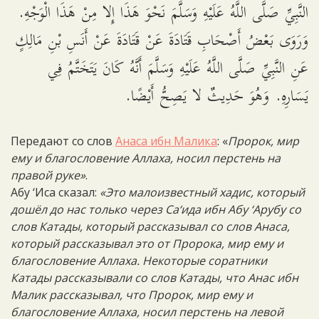
النَّبِيِّ صَلَّى اللَّهُ عَلَيْهِ وَسَلَّمَ نَحْوَ هَذَا إِلا مِنْ هَذَا الْوَجْهِ.
وَرَوَى بَعْضُ أَصْحَابِ قَتَادَةَ عَنْ قَتَادَةَ عَنْ أَنَسِ بْنِ مَالِكٍ
عَنِ النَّبِيِّ صَلَّى اللَّهُ عَلَيْهِ وَسَلَّمَ أَنَّهُ كَانَ يَتَخَتَّمُ فِي
يَسَارِهِ. وَهُوَ حَدِيثٌ لا يَصِحُّ أَيْضًا.
Передают со слов
Анаса ибн Малика
: «
Пророк, мир
ему и благословение Аллаха, носил перстень на
правой руке»
.
Абу ‘Иса сказал:
«Это малоизвестный хадис, который
дошёл до нас только через Са‘ида ибн Абу ‘Арубу со
слов Катады, который рассказывал со слов Анаса,
который рассказывал это от Пророка, мир ему и
благословение Аллаха. Некоторые соратники
Катады рассказывали со слов Катады, что Анас ибн
Малик рассказывал, что Пророк, мир ему и
благословение Аллаха, носил перстень на левой