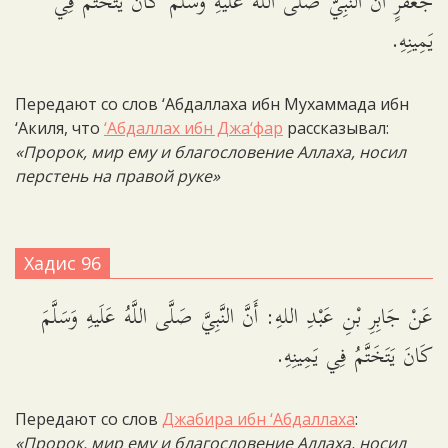
جَعْفَرٍ أَنَّ النَّبِيَّ صَلَّى اللَّهُ عَلَيْهِ وَسَلَّمَ كَانَ يَتَخَتَّمُ فِي
يَمِينِهِ.
Передают со слов ‘Абдаллаха ибн Мухаммада ибн
‘Акиля, что
‘Абдаллах ибн Джа‘фар
рассказывал:
«Пророк, мир ему и благословение Аллаха, носил
перстень на правой руке»
Хадис 96
عَنْ جَابِرِ بْنِ عَبْدِ اللهِ: أَنَّ النَّبِيَّ صَلَّى اللَّهُ عَلَيهِ وَسَلَّمَ
كَانَ يَتَخَتَّمُ فِي يَمِينِهِ.
Передают со слов
Джабира ибн ‘Абдаллаха
:
«Пророк, мир ему и благословение Аллаха, носил