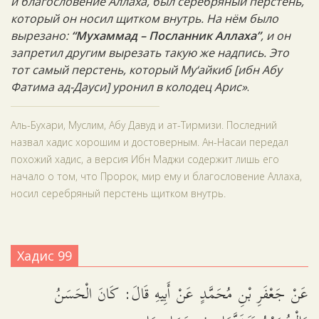
и благословение Аллаха, был серебряный перстень,
который он носил щитком внутрь. На нём было
вырезано:
“Мухаммад – Посланник Аллаха”
, и он
запретил другим вырезать такую же надпись. Это
тот самый перстень, который Му‘айкиб [ибн Абу
Фатима ад-Дауси] уронил в колодец Арис»
.
Аль-Бухари, Муслим, Абу Давуд и ат-Тирмизи. Последний
назвал хадис хорошим и достоверным. Ан-Насаи передал
похожий хадис, а версия Ибн Маджи содержит лишь его
начало о том, что Пророк, мир ему и благословение Аллаха,
носил серебряный перстень щитком внутрь.
Хадис 99
عَنْ جَعْفَرِ بْنِ مُحَمَّدٍ عَنْ أَبِيهِ قَالَ: كَانَ الْحَسَنُ