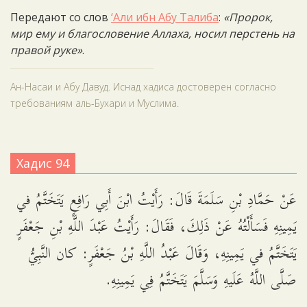
Передают со слов
‘Али ибн Абу Талиба
:
«Пророк,
мир ему и благословение Аллаха, носил перстень на
правой руке»
.
Ан-Насаи и Абу Давуд. Иснад хадиса достоверен согласно
требованиям аль-Бухари и Муслима.
Хадис 94
عَنْ حَمَّادِ بْنِ سَلَمَةَ قَالَ: رَأَيْتُ ابْنَ أَبِي رَافِعٍ يَتَخَتَّمُ في
يَمِينِهِ فَسَأَلْتُهُ عَنْ ذَلِكَ، فَقَالَ: رَأَيْتُ عَبْدَ اللَّهِ بْنِ جَعْفَرٍ
يَتَخَتَّمُ في يَمِينِهِ، وَقَالَ عَبْدُ اللَّهِ بْنُ جَعْفَرٍ: كان النَّبِيُّ
صَلَّى اللَّهُ عَلَيهِ وَسَلَّمَ يَتَخَتَّمُ فِي يَمِينِهِ.