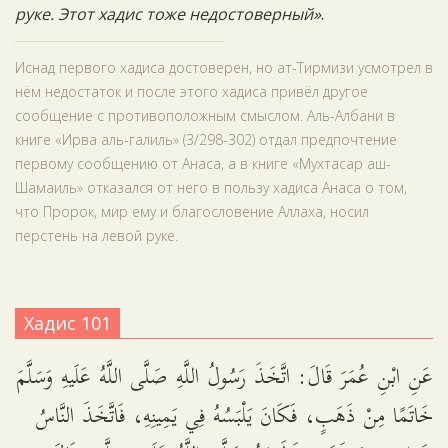
руке. Этот хадис тоже недостоверный»
.
Иснад первого хадиса достоверен, но ат-Тирмизи усмотрел в
нём недостаток и после этого хадиса привёл другое
сообщение с противоположным смыслом. Аль-Албани в
книге «Ирва аль-галиль» (3/298-302) отдал предпочтение
первому сообщению от Анаса, а в книге «Мухтасар аш-
Шамаиль» отказался от него в пользу хадиса Анаса о том,
что Пророк, мир ему и благословение Аллаха, носил
перстень на левой руке.
Хадис 101
عَنِ ابْنِ عُمَرَ قَالَ: اتَّخَذَ رَسُولُ اللَّهِ صَلَّى اللَّهُ عَلَيهِ وَسَلَّمَ
خَاتَمًا مِنْ ذَهَبٍ، فَكَانَ يَلْبَسُهُ فِي يَمِينِهِ، فَاتَّخَذَ النَّاسُ