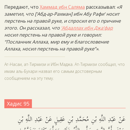
Передают, что
Хаммад ибн Саляма
рассказывал:
«Я
заметил, что [‘Абд-ар-Рахман] ибн Абу Рафи‘ носит
перстень на правой руке, и спросил его о причине
этого. Он рассказал, что
‘Абдаллах ибн Джа‘фар
носил перстень на правой руке и говорил:
“Посланник Аллаха, мир ему и благословение
Аллаха, носил перстень на правой руке”»
.
Аг-Насаи, ат-Тирмизи и Ибн Маджа. Ат-Тирмизи сообщил, что
имам аль-Бухари назвал его самым достоверным
сообщением на эту тему.
Хадис 95
عَنْ عَبْدِ اللَّهِ بْنِ مُحَمَّدِ بْنِ عَقِيلٍ عَنْ عَبْدِ اللَّهِ بْنِ