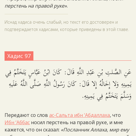
перстень на правой руке»
.
Иснад хадиса очень слабый, но текст его достоверен и
подтверждается хадисами, которые приведены в этой главе.
Хадис 97
عَنِ الصَّلتِ بْنِ عَبْدِ اللَّهِ قَالَ: كَانَ ابْنُ عَبَّاسٍ يَتَخَتَّمُ فِي
يَمِينِهِ وَلا إِخَالُهُ إِلا قَالَ: كَانَ رَسُولُ اللَّهِ صَلَّى اللَّهُ عَلَيهِ
وَسَلَّمَ يَتَخَتَّمُ فِي يَمِينِهِ.
Передают со слов
ас-Сальта ибн ‘Абдаллаха
, что
Ибн ‘Аббас
носил перстень на правой руке, и мне
кажется, что он сказал:
«Посланник Аллаха, мир ему