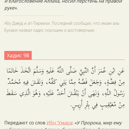
и благословение Аллаха, носил перстень на правой
руке»
.
Абу Давуд и ат-Тирмизи. Последний сообщил, что имам аль-
Бухари назвал хадис хорошим и достоверным.
Хадис 98
عَنِ ابْنِ عُمَرَ أَنَّ النَّبِيَّ صَلَّى اللَّهُ عَلَيهِ وَسَلَّمَ اتَّخَذَ خَاتَمًا
مِنْ فِضَّةٍ، وَجَعَلَ فَصَّهُ مِمَّا يَلِي كَفَّهُ، وَنَقَشَ فِيهِ مُحَمَّدٌ
رَسُولُ اللَّهِ، وَنَهَى أَنْ يَنْقُشَ أَحَدٌ عَلَيْهِ، وَهُوَ الَّذِي سَقَطَ
مِنْ مُعَيْقِيبٍ فِي بِئْرِ أَرِيسٍ.
Передают со слов
Ибн ‘Умара
:
«У Пророка, мир ему