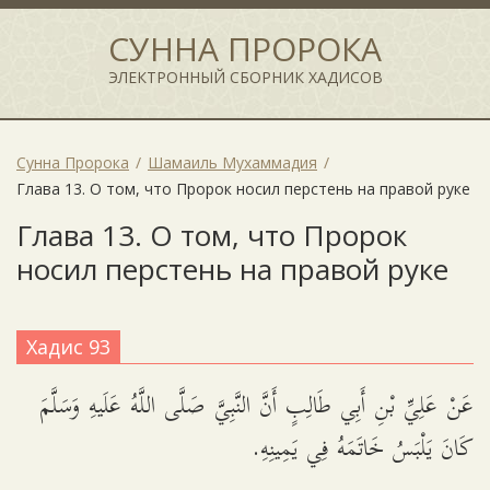
СУННА ПРОРОКА
ЭЛЕКТРОННЫЙ СБОРНИК ХАДИСОВ
Сунна Пророка
Шамаиль Мухаммадия
Глава 13. О том, что Пророк носил перстень на правой руке
Глава 13. О том, что Пророк
носил перстень на правой руке
Хадис 93
عَنْ عَلِيِّ بْنِ أَبِي طَالِبٍ أَنَّ النَّبِيَّ صَلَّى اللَّهُ عَلَيهِ وَسَلَّمَ
كَانَ يَلْبَسُ خَاتَمَهُ فِي يَمِينِهِ.