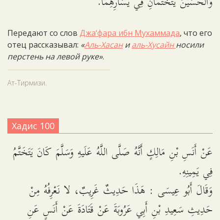
وَالْحُسَيْنُ يَتَخَتَّمَانِ فِي يَسَارِهِمَا.
Передают со слов
Джа‘фара ибн Мухаммада
, что его
отец рассказывал:
«
Аль-Хасан
и
аль-Хусайн
носили
перстень на левой руке»
.
Ат-Тирмизи.
Хадис 100
عَنْ أَنَسِ بْنِ مَالِكٍ أَنَّهُ صَلَّى اللَّهُ عَلَيهِ وَسَلَّمَ كَانَ يَتَخَتَّمُ
فِي يَمِينِهِ.
وَقَالَ أَبُو عِيسَى : هَذَا حَدِيثٌ غَرِيبٌ، لا نَعْرِفُهُ مِنْ
حَدِيثِ سَعِيدِ بْنِ أَبِي عَرُوبَةَ عَنْ قَتَادَةَ عَنْ أَنَسٍ عَنِ