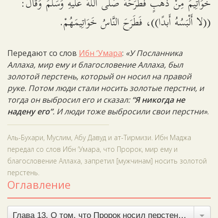
خَوَاتِيمَ مِنْ ذَهَبٍ فَطَرَحَهُ صَلَّى اللَّهُ عَلَيهِ وَسَلَّمَ وَقَالَ:
((لا أَلْبَسُهُ أَبدًا))، فَطَرَحَ النَّاسُ خَوَاتِيمَهُمْ.
Передают со слов
Ибн ‘Умара
:
«У Посланника
Аллаха, мир ему и благословение Аллаха, был
золотой перстень, который он носил на правой
руке. Потом люди стали носить золотые перстни, и
тогда он выбросил его и сказал:
“Я никогда не
надену его”
. И люди тоже выбросили свои перстни»
.
Аль-Бухари, Муслим, Абу Давуд и ат-Тирмизи. Ибн Маджа
передал со слов Ибн ‘Умара, что Пророк, мир ему и
благословение Аллаха, запретил [мужчинам] носить золотой
перстень.
Оглавление
Глава 13. О том, что Пророк носил перстень на правой руке