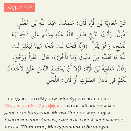
Хадис 305
عَنْ مُعَاوِيَةَ بْنِ قُرَّةَ قَالَ: سَمِعْتُ عَبْدَ اللَّهِ بْنَ مُغَفَّلٍ
يَقُولُ: رَأَيْتُ النَّبِيَّ صَلَّى اللَّهُ عَلَيْهِ وَسَلَّمَ عَلَى نَاقَتِهِ يَوْمَ
الْفَتْحِ، وَهُوَ يَقْرَأُ: ((إِنَّا فَتَحْنَا لَكَ فَتْحًا مُبِينًا لِيَغْفِرَ لَكَ
اللَّهُ مَا تَقَدَّمَ مِنْ ذَنْبِكَ وَمَا تَأَخَّرَ))، قَالَ: فَقَرَأَ وَرَجَّعَ.
وَقَالَ مُعَاوِيَةُ بْنُ قُرَّةَ: لَوْلا أَنْ يَجْتَمِعَ النَّاسُ عَلَيَّ لأَخَذْتُ
لَكُمْ فِي ذَلِكَ الصَّوْتِ أَوْ قَالَ: اللَّحْنِ.
Передают, что Му‘авия ибн Курра слышал, как
‘Абдаллах ибн Мугаффаль
сказал:
«Я видел, как в
день освобождения Мекки Пророк, мир ему и
благословение Аллаха, сидел на своей верблюдице,
читая:
“Поистине, Мы даровали тебе явную