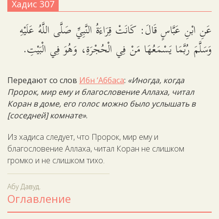
Хадис 307
عَنِ ابْنِ عَبَّاسٍ قَالَ: كَانَتْ قِرَاءَةُ النَّبِيِّ صَلَّى اللَّهُ عَلَيْهِ
وَسَلَّمَ رُبَّمَا يَسْمَعُهَا مَنْ فِي الْحُجْرَةِ، وَهُوَ فِي الْبَيْتِ.
Передают со слов
Ибн ‘Аббаса
:
«Иногда, когда
Пророк, мир ему и благословение Аллаха, читал
Коран в доме, его голос можно было услышать в
[соседней] комнате»
.
Из хадиса следует, что Пророк, мир ему и
благословение Аллаха, читал Коран не слишком
громко и не слишком тихо.
Абу Давуд.
Оглавление