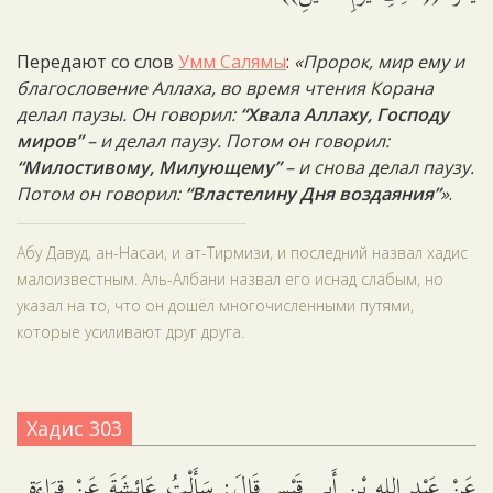
Передают со слов
Умм Салямы
:
«Пророк, мир ему и
благословение Аллаха, во время чтения Корана
делал паузы. Он говорил:
“Хвала Аллаху, Господу
миров”
– и делал паузу. Потом он говорил:
“Милостивому, Милующему”
– и снова делал паузу.
Потом он говорил:
“Властелину Дня воздаяния”
»
.
Абу Давуд, ан-Насаи, и ат-Тирмизи, и последний назвал хадис
малоизвестным. Аль-Албани назвал его иснад слабым, но
указал на то, что он дошёл многочисленными путями,
которые усиливают друг друга.
Хадис 303
عَنْ عَبْدِ اللهِ بْنِ أَبِي قَيْسٍ قَالَ: سَأَلْتُ عَائِشَةَ عَنْ قِرَاءَةِ