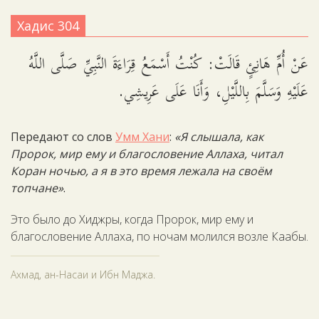
Хадис 304
عَنْ أُمِّ هَانِئٍ قَالَتْ: كُنْتُ أَسْمَعُ قِرَاءَةَ النَّبِيِّ صَلَّى اللَّهُ
عَلَيْهِ وَسَلَّمَ بِاللَّيْلِ، وَأَنَا عَلَى عَرِيشِي.
Передают со слов
Умм Хани
:
«Я слышала, как
Пророк, мир ему и благословение Аллаха, читал
Коран ночью, а я в это время лежала на своём
топчане»
.
Это было до Хиджры, когда Пророк, мир ему и
благословение Аллаха, по ночам молился возле Каабы.
Ахмад, ан-Насаи и Ибн Маджа.