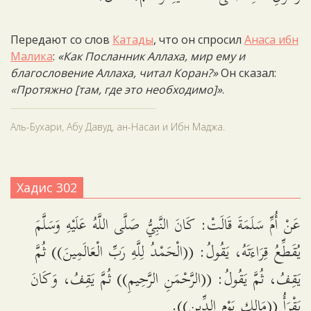
Передают со слов
Катады
, что он спросил
Анаса ибн
Малика
:
«Как Посланник Аллаха, мир ему и
благословение Аллаха, читал Коран?»
Он сказал:
«Протяжно [там, где это необходимо]»
.
Аль-Бухари, Абу Давуд, ан-Насаи и Ибн Маджа.
Хадис 302
عَنْ أُمِّ سَلَمَةَ قَالَتْ: كَانَ النَّبِيُّ صَلَّى اللَّهُ عَلَيْهِ وَسَلَّمَ
يُقَطِّعُ قِرَاءَتَهُ، يَقُولُ: ((الْحَمْدُ لِلَّهِ رَبِّ الْعَالَمِينَ)) ثُمَّ
يَقِفُ، ثُمَّ يَقُولُ: ((الرَّحْمَنِ الرَّحِيمِ)) ثُمَّ يَقِفُ، وَكَانَ
يَقْرَأُ ((مَالِكِ يَوْمِ الدِّينِ)).