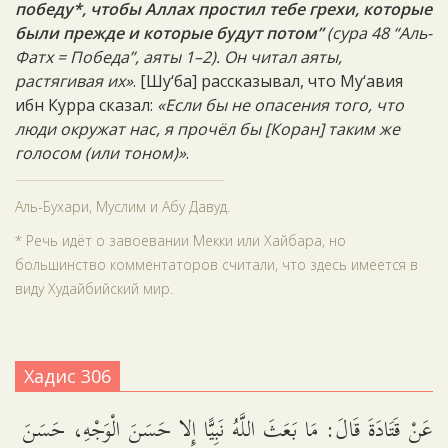
победу*, чтобы Аллах простил тебе грехи, которые
были прежде и которые будут потом”
(сура 48 “Аль-
Фатх = Победа”, аяты 1–2). Он читал аяты,
растягивая их»
. [Шу‘ба] рассказывал, что Му‘авия
ибн Курра сказал:
«Если бы не опасения того, что
люди окружат нас, я прочёл бы [Коран] таким же
голосом (или тоном)»
.
Аль-Бухари, Муслим и Абу Давуд.
* Речь идёт о завоевании Мекки или Хайбара, но
большинство комментаторов считали, что здесь имеется в
виду Худайбийский мир.
Хадис 306
عَنْ قَتَادَةَ قَالَ: مَا بَعَثَ اللَّهُ نَبِيًّا إِلا حَسَنَ الْوَجْهِ، حَسَنَ