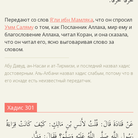
حَرْفًا حَرْفًا.
Передают со слов
Я‘ли ибн Мамляка
, что он спросил
Умм Саляму
о том, как Посланник Аллаха, мир ему и
благословение Аллаха, читал Коран, и она сказала,
что он читал его, ясно выговаривая слово за
словом.
Абу Давуд, ан-Насаи и ат-Тирмизи, и последний назвал хадис
достоверным. Аль-Албани назвал хадис слабым, потому что в
его иснаде есть неизвестный передатчик.
Хадис 301
عَنْ قَتَادَةَ قَالَ: قُلْتُ لأَنَسِ بْنِ مَالِكٍ: كَيْفَ كَانَتْ قِرَاءَةُ
رَسُولِ اللَّهِ صَلَّى اللَّهُ عَلَيْهِ وَسَلَّمَ؟ فَقَالَ: مَدًّا.