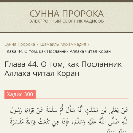
СУННА ПРОРОКА
ЭЛЕКТРОННЫЙ СБОРНИК ХАДИСОВ
Сунна Пророка
Шамаиль Мухаммадия
Глава 44. О том, как Посланник Аллаха читал Коран
Глава 44. О том, как Посланник
Аллаха читал Коран
Хадис 300
عَنْ يَعَلَى بْنِ مَمْلَكٍ أَنَّهُ سَأَلَ أُمَّ سَلَمَةَ عَنْ قِرَاءَةِ رَسُولِ
اللَّهِ صَلَّى اللَّهُ عَلَيْهِ وَسَلَّمَ، فَإِذَا هِيَ تَنْعَتُ قِرَاءَةً مُفَسَّرَةً