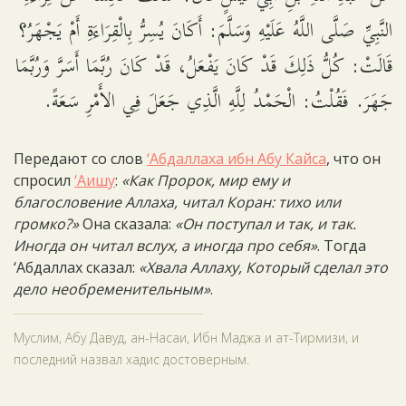
النَّبِيِّ صَلَّى اللَّهُ عَلَيْهِ وَسَلَّمَ: أَكَانَ يُسِرُّ بِالْقِرَاءَةِ أَمْ يَجْهَرُ؟
قَالَتْ: كُلُّ ذَلِكَ قَدْ كَانَ يَفْعَلُ، قَدْ كَانَ رُبَّمَا أَسَرَّ وَرُبَّمَا
جَهَرَ. فَقُلْتُ: الْحَمْدُ لِلَّهِ الَّذِي جَعَلَ فِي الأَمْرِ سَعَةً.
Передают со слов
‘Абдаллаха ибн Абу Кайса
, что он
спросил
‘Аишу
:
«Как Пророк, мир ему и
благословение Аллаха, читал Коран: тихо или
громко?»
Она сказала:
«Он поступал и так, и так.
Иногда он читал вслух, а иногда про себя»
. Тогда
‘Абдаллах сказал:
«Хвала Аллаху, Который сделал это
дело необременительным»
.
Муслим, Абу Давуд, ан-Насаи, Ибн Маджа и ат-Тирмизи, и
последний назвал хадис достоверным.