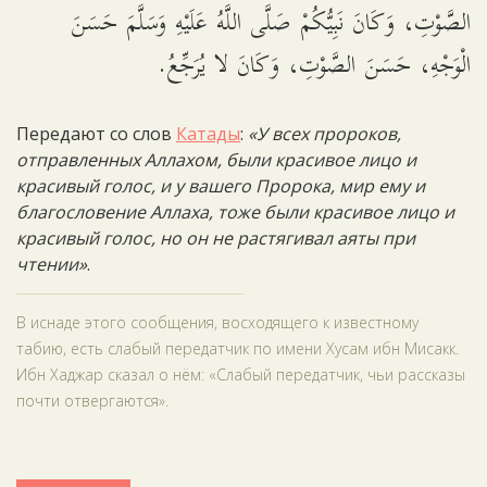
الصَّوْتِ، وَكَانَ نَبِيُّكُمْ صَلَّى اللَّهُ عَلَيْهِ وَسَلَّمَ حَسَنَ
الْوَجْهِ، حَسَنَ الصَّوْتِ، وَكَانَ لا يُرَجِّعُ.
Передают со слов
Катады
:
«У всех пророков,
отправленных Аллахом, были красивое лицо и
красивый голос, и у вашего Пророка, мир ему и
благословение Аллаха, тоже были красивое лицо и
красивый голос, но он не растягивал аяты при
чтении»
.
В иснаде этого сообщения, восходящего к известному
табию, есть слабый передатчик по имени Хусам ибн Мисакк.
Ибн Хаджар сказал о нём: «Слабый передатчик, чьи рассказы
почти отвергаются».