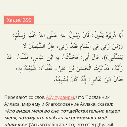
Хадис 399
أَبَا هُرَيْرَةَ يَقُولُ: قَالَ رَسُولُ اللهِ صَلَّى اللهُ عَلَيْهِ وَسَلَّمَ:
((مَنْ رَآنِي فِي الْمَنَامِ فَقَدْ رَآنِي، فَإِنَّ الشَّيْطَانَ لا
يَتَمَثَّلُنِي))، قَالَ أَبِي: فَحَدَّثْتُ بِهِ ابْنَ عَبَّاسٍ، فَقُلْتُ: قَدْ
رَأَيْتُهُ، فَذَكَرْتُ الْحَسَنَ بْنَ عَلِيٍّ، فَقُلْتُ: شَبَّهْتُهُ بِهِ،
فَقَالَ ابْنُ عَبَّاسٍ: إِنَّهُ كَانَ يُشْبِهُهُ.
Передают со слов
Абу Хурайры
, что Посланник
Аллаха, мир ему и благословение Аллаха, сказал:
«Кто видел меня во сне, тот действительно видел
меня, потому что шайтан не принимает моё
обличье»
. [‘Асым сообщил, что] его отец [Кулейб