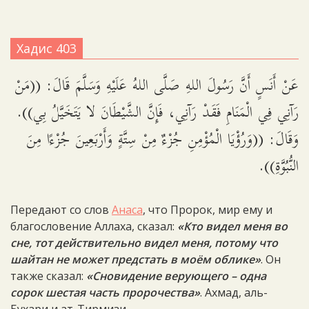
Хадис 403
عَنْ أَنَسٍ أَنَّ رَسُولَ اللهِ صَلَّى اللهُ عَلَيْهِ وَسَلَّمَ قَالَ: ((مَنْ
رَآنِي فِي الْمَنَامِ فَقَدْ رَآنِي، فَإِنَّ الشَّيْطَانَ لا يَتَخَيَّلُ بِي)).
وَقَالَ: ((وَرُؤْيَا الْمُؤْمِنِ جُزْءٌ مِنْ سِتَّةٍ وَأَرْبَعِينَ جُزْءًا مِنَ
النُّبُوَّةِ)).
Передают со слов
Анаса
, что Пророк, мир ему и
благословение Аллаха, сказал:
«Кто видел меня во
сне, тот действительно видел меня, потому что
шайтан не может предстать в моём облике»
. Он
также сказал:
«Сновидение верующего – одна
сорок шестая часть пророчества»
. Ахмад, аль-