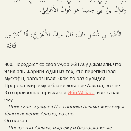
وَعُوفُ بنُ أبِي جَمِيلة هو عُوفٌ الأعْرابِيُّ.
النَّضْرُ بنِ شُمَيلٍ قالَ: قالَ عَوفٌ الأعْرَابِيُّ: أنَا أكبَرُ مِن
قَتَادَةَ.
400. Передают со слов ‘Ауфа ибн Абу Джамили, что
Язид аль-Фариси, один из тех, кто переписывал
мусхафы, рассказывал: «Как-то раз я увидел
Пророка, мир ему и благословение Аллаха, во сне.
Это произошло при жизни
Ибн ‘Аббаса
, и я сказал
ему:
–
Поистине, я увидел Посланника Аллаха, мир ему и
благословение Аллаха, во сне
.
Он сказал:
–
Посланник Аллаха, мир ему и благословение