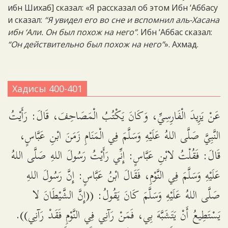
ибн Шихаб] сказал: «Я рассказал об этом Ибн ‘Аббасу
и сказал:
“Я увидел его во сне и вспомнил аль-Хасана
ибн ‘Али. Он был похож на него”
. Ибн ‘Аббас сказал:
“Он действительно был похож на него”
». Ахмад.
Хадисы 400-401
عَنْ يَزِيدَ الْفَارِسِيِّ، وَكَانَ يَكْتُبُ الْمَصَاحِفَ، قَالَ: رَأَيْتُ
النَّبِيَّ صَلَّى اللهُ عَلَيْهِ وَسَلَّمَ فِي الْمَنَامِ زَمَنَ ابْنِ عَبَّاسٍ،
قَالَ: فَقُلْتُ لابْنِ عَبَّاسٍ: إِنِّي رَأَيْتُ رَسُولَ اللهِ صَلَّى اللهُ
عَلَيْهِ وَسَلَّمَ فِي النَّوْمِ، فَقَالَ ابْنُ عَبَّاسٍ: إِنَّ رَسُولَ اللهِ
صَلَّى اللهُ عَلَيْهِ وَسَلَّمَ كَانَ يَقُولُ: ((إِنَّ الشَّيْطَانَ لا
يَسْتَطِيعُ أَنْ يَتَشَبَّهَ بِي، فَمَنْ رَآنِي فِي النَّوْمِ فَقَدْ رَآنِي)).