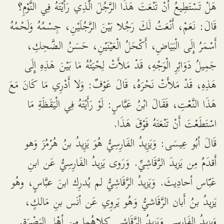
هَلْ تَسْتَطِيعُ أَنْ تَنْعَتَ هَذَا الرَّجُلَ الَّذِي رَأَيْتَهُ فِي النَّوْمِ؟
قَالَ: نَعَمْ، أَنْعَتُ لَكَ رَجُلا بَيْنَ الرَّجُلَيْنِ، جِسْمُهُ وَلَحْمُهُ
أَسْمَرُ إِلَى الْبَيَاضِ، أَكْحَلُ الْعَيْنَيْنِ، حَسَنُ الضَّحِكِ،
جَمِيلُ دَوَائِرِ الْوَجْهِ، قَدْ مَلأَتْ لِحْيَتُهُ مَا بَيْنَ هَذِهِ إِلَى
هَذِهِ، قَدْ مَلأَتْ نَحْرَهُ، قَالَ عَوْفٌ: وَلا أَدْرِي مَا كَانَ مَعَ
هَذَا النَّعْتِ، فَقَالَ ابْنُ عَبَّاسٍ: لَوْ رَأَيْتَهُ فِي الْيَقَظَةِ مَا
اسْتَطَعْتَ أَنْ تَنْعَتَهُ فَوْقَ هَذَا.
قَالَ أبُو عِيسَى: وَيَزِيدُ الفَارِسِيُّ هُوَ يَزِيدُ بنُ هُرْمُزَ وَهو
أَقدَمُ مِن يَزيدَ الرَّقَاشِيِّ. وَرَوى يَزيدُ الفَارِسِيُّ عَن ابنِ
عَبّاس أحادِيثَ. وَيَزيدُ الرَّقَاشِيُّ لم يُدرِك ابنَ عبَّاسٍ، وهُو
يَزيدُ بنُ أَبان الرَّقَاشيُّ وَهُو يَروِي عَن أنَس بنِ مَالكٍ،
وَيزِيدُ الفَارِسي وَيَزيدُ الرَّقَاشي كِلاهُما مِن أهْلِ البَصْرَةِ.