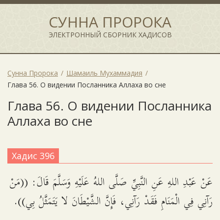
СУННА ПРОРОКА
ЭЛЕКТРОННЫЙ СБОРНИК ХАДИСОВ
Сунна Пророка
Шамаиль Мухаммадия
Глава 56. О видении Посланника Аллаха во сне
Глава 56. О видении Посланника
Аллаха во сне
Хадис 396
عَنْ عَبْدِ اللهِ عَنِ النَّبِيِّ صَلَّى اللهُ عَلَيْهِ وَسَلَّمَ قَالَ: ((مَنْ
رَآنِي فِي الْمَنَامِ فَقَدْ رَآنِي، فَإِنَّ الشَّيْطَانَ لا يَتَمَثَّلُ بِي)).