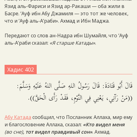
Язид аль-Фариси и Язид ар-Ракаши — оба жили в
Басре. ‘Ауф ибн Абу Джамиля — это тот же человек,
что и ‘Ауф аль-А‘раби». Ахмад и Ибн Маджа.
Передают со слов ан-Надра ибн Шумайля, что ‘Ауф
аль-А‘раби сказал:
«Я старше Катады»
.
Хадис 402
قَالَ أَبُو قَتَادَةَ: قَالَ رَسُولُ اللهِ صَلَّى اللهُ عَلَيْهِ وَسَلَّمَ:
((مَنْ رَآنِي، يَعْنِي فِي النَّوْمِ، فَقَدْ رَأَى الْحَقَّ)).
Абу Катада
сообщил, что Посланник Аллаха, мир ему
и благословение Аллаха, сказал:
«Кто видел меня
(во сне)
, тот видел правдивый сон»
. Ахмад.