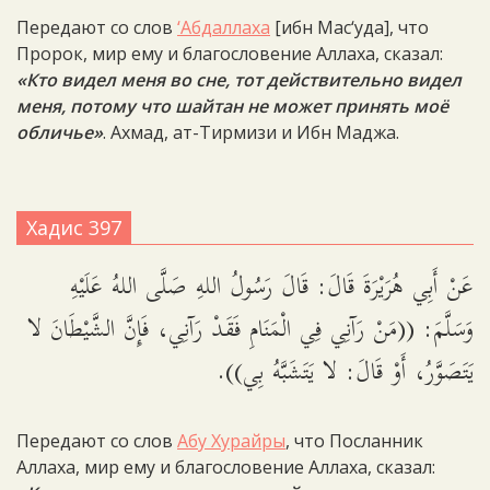
Передают со слов
‘Абдаллаха
[ибн Мас‘уда], что
Пророк, мир ему и благословение Аллаха, сказал:
«Кто видел меня во сне, тот действительно видел
меня, потому что шайтан не может принять моё
обличье»
. Ахмад, ат-Тирмизи и Ибн Маджа.
Хадис 397
عَنْ أَبِي هُرَيْرَةَ قَالَ: قَالَ رَسُولُ اللهِ صَلَّى اللهُ عَلَيْهِ
وَسَلَّمَ: ((مَنْ رَآنِي فِي الْمَنَامِ فَقَدْ رَآنِي، فَإِنَّ الشَّيْطَانَ لا
يَتَصَوَّرُ، أَوْ قَالَ: لا يَتَشَبَّهُ بِي)).
Передают со слов
Абу Хурайры
, что Посланник
Аллаха, мир ему и благословение Аллаха, сказал: