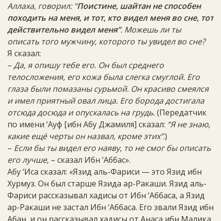
Аллаха, говорил: “
Поистине, шайтан не способен
походить на меня, и тот, кто видел меня во сне, тот
действительно видел меня”
.
Можешь ли ты
описать того мужчину, которого ты увидел во сне?
Я сказал:
–
Да, я опишу тебе его. Он был среднего
телосложения, его кожа была слегка смуглой. Его
глаза были помазаны сурьмой. Он красиво смеялся
и имел приятный овал лица. Его борода достигала
отсюда досюда и опускалась на грудь.
(Передатчик
по имени ‘Ауф [ибн Абу Джамиля] сказал:
“Я не знаю,
какие ещё черты он назвал, кроме этих”
.)
–
Если бы ты видел его наяву, то не смог бы описать
его лучше
, – сказал Ибн ‘Аббас».
Абу ‘Иса сказал: «Язид аль-Фариси — это Язид ибн
Хурмуз. Он был старше Язида ар-Ракаши. Язид аль-
Фариси рассказывал хадисы от Ибн ‘Аббаса, а Язид
ар-Ракаши не застал Ибн ‘Аббаса. Его звали Язид ибн
Абан, и он рассказывал хадисы от Анаса ибн Малика.