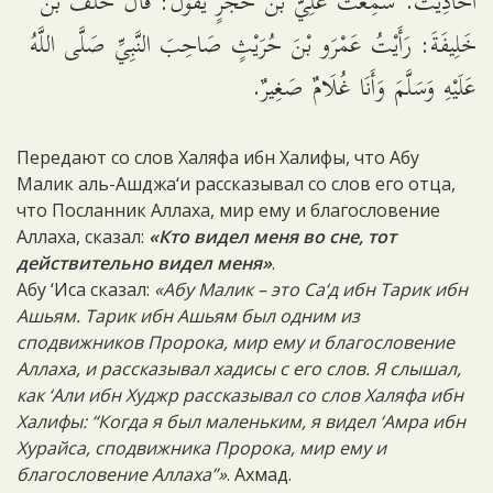
أَحَادِيثَ. سَمِعْتُ عَلِيَّ بْنَ حُجْرٍ يَقُولُ: قَالَ خَلَفُ بْنُ
خَلِيفَةَ: رَأَيْتُ عَمْرَو بْنَ حُرَيْثٍ صَاحِبَ النَّبِيِّ صَلَّى اللَّهُ
عَلَيْهِ وَسَلَّمَ وَأَنَا غُلَامٌ صَغِيرٌ.
Передают со слов Халяфа ибн Халифы, что Абу
Малик аль-Ашджа‘и рассказывал со слов его отца,
что Посланник Аллаха, мир ему и благословение
Аллаха, сказал:
«Кто видел меня во сне, тот
действительно видел меня»
.
Абу ‘Иса сказал:
«Абу Малик – это Са‘д ибн Тарик ибн
Ашьям. Тарик ибн Ашьям был одним из
сподвижников Пророка, мир ему и благословение
Аллаха, и рассказывал хадисы с его слов. Я слышал,
как ‘Али ибн Худжр рассказывал со слов Халяфа ибн
Халифы: “Когда я был маленьким, я видел ‘Амра ибн
Хурайса, сподвижника Пророка, мир ему и
благословение Аллаха”»
. Ахмад.