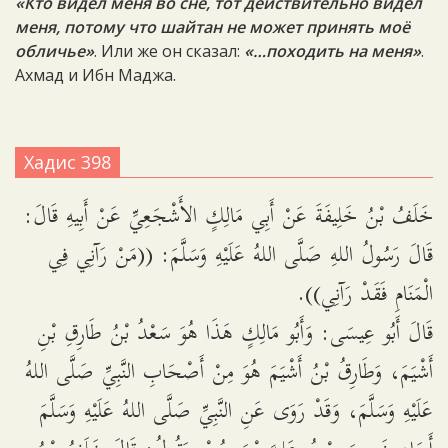
«Кто видел меня во сне, тот действительно видел
меня, потому что шайтан не может принять моё
обличье»
. Или же он сказал:
«…походить на меня»
.
Ахмад и Ибн Маджа.
Хадис 398
خَلَفُ بْنُ خَلِيفَةَ عَنْ أَبِي مَالِكٍ الأَشْجَعِيِّ عَنْ أَبِيهِ قَالَ:
قَالَ رَسُولُ اللهِ صَلَّى اللهُ عَلَيْهِ وَسَلَّمَ: ((مَنْ رَآنِي فِي
الْمَنَامِ فَقَدْ رَآنِي)).
قَالَ أَبُو عِيسَى: وَأَبُو مَالِكٍ هَذَا هُوَ سَعْدُ بْنُ طَارِقِ بْنِ
أَشْيَمَ، وَطَارِقُ بْنُ أَشْيَمَ هُوَ مِنْ أَصْحَابِ النَّبِيِّ صَلَّى اللهُ
عَلَيْهِ وَسَلَّمَ، وَقَدْ رَوَى عَنِ النَّبِيِّ صَلَّى اللهُ عَلَيْهِ وَسَلَّمَ