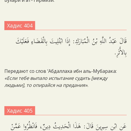
Бухари и ат-Тирмизи.
Хадис 404
قَالَ عَبْدُ اللَّهِ بْنُ الْمُبَارَكِ: إِذَا ابْتُلِيتَ بِالْقَضَاءِ فَعَلَيْكَ
بِالأَثَرِ.
Передают со слов ‘Абдаллаха ибн аль-Мубарака:
«Если тебе выпало испытание судить [между
людьми], то опирайся на предания»
.
Хадис 405
عَنِ ابْنِ سِيرِينَ قَالَ: هَذَا الْحَدِيثُ دِينٌ، فَانْظُرُوا عَمَّنْ