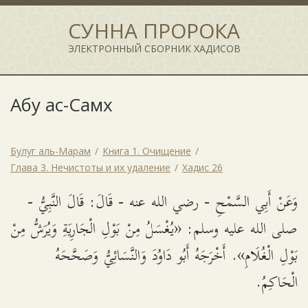
СУННА ПРОРОКА
ЭЛЕКТРОННЫЙ СБОРНИК ХАДИСОВ
Абу ас-Самх
Булуг аль-Марам
Книга 1. Очищение
Глава 3. Нечистоты и их удаление
Хадис 26
وَعَنْ أَبِي السَّمْحِ - رضي الله عنه - قَالَ: قَالَ النَّبِيُّ -
صلى الله عليه وسلم: «يُغْسَلُ مِنْ بَوْلِ الْجَارِيَةِ وَيُرَشُّ مِنْ
بَوْلِ الْغُلَامِ». أَخْرَجَهُ أَبُو دَاوُدَ وَالنَّسَائِيُّ وَصَحَّحَهُ
الْحَاكِمُ.