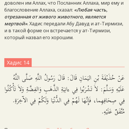
доволен им Аллах, что Посланник Аллаха, мир ему и
благословение Аллаха, сказал:
«Любая часть,
отрезанная от живого животного, является
мертвой»
. Хадис передали Абу Давуд и ат-Тирмизи,
и в такой форме он встречается у ат-Тирмизи,
который назвал его хорошим.
Хадис 14
عَنْ حُذَيْفَةَ بْنِ اليَمَانِ قَالَ: قَالَ رَسُولُ اللَّهِ صَلَّى اللَّهُ
عَلَيْهِ وَسَلَّمَ: لاَ تَشْرَبُوا فِي ءانِيَةِ الذَّهَبِ وَالفِضَّةِ وَلاَ تَأْكُلُوا
فِي صِحَافِهِما، فَإِنَّهَا لَهُمْ فِي الدُّنْيَا وَلَكُمْ فِي الآخِرَةِ.
مُتَّفَقٌ عَلَيْهِ.