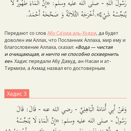
رَسُولُ اللَّهِ - صلى الله عليه وسلم: «إِنَّ الْمَاءَ طَهُورٌ لاَ
يُنَجِّسُهُ شَيْءٌ».أَخْرَجَهُ الثَّلَاثَةُ وَ صَحَّحَهُ أَحْمَدُ.
Передают со слов
Абу Са‘ида аль-Худри
, да будет
доволен им Аллах, что Посланник Аллаха, мир ему и
благословение Аллаха, сказал:
«Вода — чистая
и очищающая, и ничто не способно осквернить
ее»
. Хадис передали Абу Давуд, ан-Насаи и ат-
Тирмизи, а Ахмад назвал его достоверным.
Хадис 3
وَعَنْ أَبِي أُمَامَةَ الْبَاهِلِيِّ - رضي الله عنه - قَالَ: قَالَ
رَسُولُ - صلى الله عليه وسلم: «إِنَّ الْمَاءَ لَا يُنَجِّسُهُ