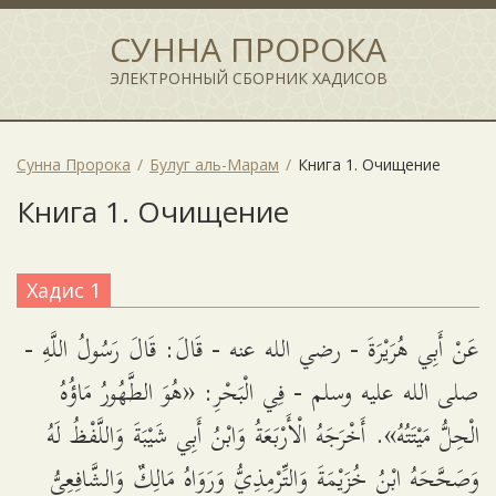
СУННА ПРОРОКА
ЭЛЕКТРОННЫЙ СБОРНИК ХАДИСОВ
Сунна Пророка
Булуг аль-Марам
Книга 1. Очищение
Книга 1. Очищение
Хадис 1
عَنْ أَبِي هُرَيْرَةَ - رضي الله عنه - قَالَ: قَالَ رَسُولُ اللَّهِ -
صلى الله عليه وسلم - فِي الْبَحْرِ: «هُوَ الطَّهُورُ مَاؤُهُ
الْحِلُّ مَيْتَتُهُ». أَخْرَجَهُ الْأَرْبَعَةُ وَابْنُ أَبِي شَيْبَةَ وَاللَّفْظُ لَهُ
وَصَحَّحَهُ ابْنُ خُزَيْمَةَ وَالتِّرْمِذِيُّ وَرَوَاهُ مَالِكٌ وَالشَّافِعِيُّ