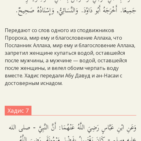
جَمِيعًا. أَخْرَجَهُ أَبُو دَاوُدَ. وَالنَّسَائِيُّ, وَإِسْنَادُهُ صَحِيحٌ.
Передают со слов одного из сподвижников
Пророка, мир ему и благословение Аллаха, что
Посланник Аллаха, мир ему и благословение Аллаха,
запретил женщине купаться водой, оставшейся
после мужчины, а мужчине — водой, оставшейся
после женщины, и велел обоим черпать воду
вместе. Хадис передали Абу Давуд и ан-Насаи с
достоверным иснадом.
Хадис 7
وَعَنِ ابْنِ عَبَّاسٍ رَضِيَ اللَّهُ عَنْهُمَا: أَنَّ النَّبِيَّ - صلى الله
عليه وسلم - كَانَ يَغْتَسِلُ بِفَضْلِ مَيْمُونَةَ رَضِيَ اللَّهُ