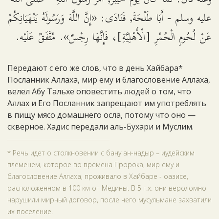
عليه وسلم - أَبَا طَلْحَةَ, فَنَادَى: «إِنَّ اللَّهَ وَرَسُولَهُ يَنْهَيَانِكُمْ
عَنْ لُحُومِ الْحُمُرِ [الْأَهْلِيَّةِ]، فَإِنَّهَا رِجْسٌ». مُتَّفَقٌ عَلَيْه.
Передают с его же слов, что в день Хайбара*
Посланник Аллаха, мир ему и благословение Аллаха,
велел Абу Тальхе оповестить людей о том, что
Аллах и Его Посланник запрещают им употреблять
в пищу мясо домашнего осла, потому что оно —
скверное. Хадис передали аль-Бухари и Муслим.
* Речь идет о столкновении с бану ан-надыр – иудейским
племенем, которое во времена Пророка, мир ему и
благословение Аллаха, проживало в Хайбаре - оазисе,
расположенном в 100 км от Медины. В 5 г.х. они вероломно
нарушили мирный договор, после чего мусульмане захватили
их поселение.