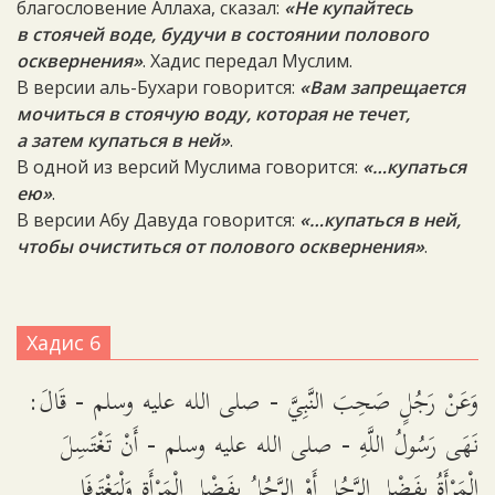
благословение Аллаха, сказал:
«Не купайтесь
в стоячей воде, будучи в состоянии полового
осквернения»
. Хадис передал Муслим.
В версии аль-Бухари говорится:
«Вам запрещается
мочиться в стоячую воду, которая не течет,
а затем купаться в ней»
.
В одной из версий Муслима говорится:
«…купаться
ею»
.
В версии Абу Давуда говорится:
«…купаться в ней,
чтобы очиститься от полового осквернения»
.
Хадис 6
وَعَنْ رَجُلٍ صَحِبَ النَّبِيَّ - صلى الله عليه وسلم - قَالَ:
نَهَى رَسُولُ اللَّهِ - صلى الله عليه وسلم - أَنْ تَغْتَسِلَ
الْمَرْأَةُ بِفَضْلِ الرَّجُلِ أَوْ الرَّجُلُ بِفَضْلِ الْمَرْأَةِ وَلْيَغْتَرِفَا