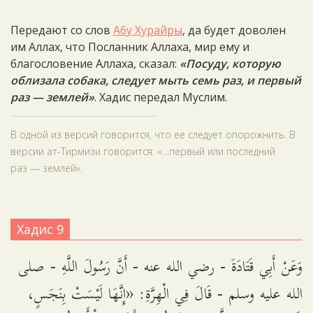
Передают со слов
Абу Хурайры
, да будет доволен
им Аллах, что Посланник Аллаха, мир ему и
благословение Аллаха, сказал:
«Посуду, которую
облизала собака, следует мыть семь раз, и первый
раз — землей»
. Хадис передал Муслим.
В одной из версий говорится, что ее следует опорожнить. В
версии ат-Тирмизи говорится: «…первый или последний
раз — землей».
Хадис 9
وَعَنْ أَبِي قَتَادَةَ - رضي الله عنه - أَنَّ رَسُولَ اللَّهِ - صلى
الله عليه وسلم - قَالَ فِي الْهِرَّةِ: «إِنَّهَا لَيْسَتْ بِنَجَسٍ،