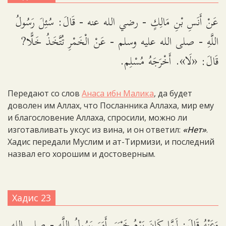
عَنْ أَنَسِ بْنِ مَالِكٍ - رضي الله عنه - قَالَ: سُئِلَ رَسُولُ
اللَّهِ - صلى الله عليه وسلم - عَنْ الْخَمْرِ تُتَّخَذُ خَلًّا?
قَالَ: «لَا». أَخْرَجَهُ مُسْلِم.
Передают со слов
Анаса ибн Малика
, да будет
доволен им Аллах, что Посланника Аллаха, мир ему
и благословение Аллаха, спросили, можно ли
изготавливать уксус из вина, и он ответил:
«Нет»
.
Хадис передали Муслим и ат-Тирмизи, и последний
назвал его хорошим и достоверным.
Хадис 23
وَعَنْهُ قَالَ: لَمَّا كَانَ يَوْمُ خَيْبَرَ, أَمَرَ رَسُولُ اللَّهِ - صلى الله