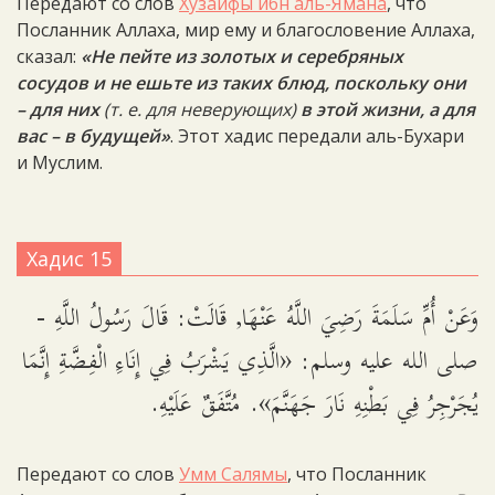
Передают со слов
Хузайфы ибн аль-Ямана
, что
Посланник Аллаха, мир ему и благословение Аллаха,
сказал:
«Не пейте из золотых и серебряных
сосудов и не ешьте из таких блюд, поскольку они
– для них
(т. е. для неверующих)
в этой жизни, а для
вас – в будущей»
. Этот хадис передали аль-Бухари
и Муслим.
Хадис 15
وَعَنْ أُمِّ سَلَمَةَ رَضِيَ اللَّهُ عَنْهَا, قَالَتْ: قَالَ رَسُولُ اللَّهِ -
صلى الله عليه وسلم: «الَّذِي يَشْرَبُ فِي إِنَاءِ الْفِضَّةِ إِنَّمَا
يُجَرْجِرُ فِي بَطْنِهِ نَارَ جَهَنَّمَ». مُتَّفَقٌ عَلَيْهِ.
Передают со слов
Умм Салямы
, что Посланник