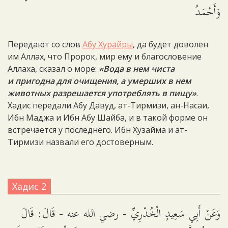
وَأَحْمَدُ
Передают со слов
Абу Хурайры
, да будет доволен
им Аллах, что Пророк, мир ему и благословение
Аллаха, сказал о море:
«Вода в нем чиста
и пригодна для очищения, а умерших в нем
животных разрешается употреблять в пищу»
.
Хадис передали Абу Давуд, ат-Тирмизи, ан-Насаи,
Ибн Маджа и Ибн Абу Шайба, и в такой форме он
встречается у последнего. Ибн Хузайма и ат-
Тирмизи назвали его достоверным.
Хадис 2
وَعَنْ أَبِي سَعِيدٍ الْخُدْرِيِّ - رضي الله عنه - قَالَ: قَالَ