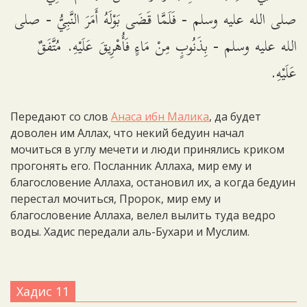
صلى الله عليه وسلم - فَلَمَّا قَضَى بَوْلَهُ أَمَرَ النَّبِيُّ - صلى
الله عليه وسلم - بِذَنُوبٍ مِنْ مَاءٍ فَأُهْرِيقَ عَلَيْهِ. مُتَّفَقٌ
عَلَيْهِ.
Передают со слов
Анаса ибн Малика
, да будет
доволен им Аллах, что некий бедуин начал
мочиться в углу мечети и люди принялись криком
прогонять его. Посланник Аллаха, мир ему и
благословение Аллаха, остановил их, а когда бедуин
перестал мочиться, Пророк, мир ему и
благословение Аллаха, велел вылить туда ведро
воды. Хадис передали аль-Бухари и Муслим.
Хадис 11