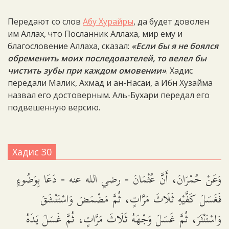
Передают со слов
Абу Хурайры
, да будет доволен
им Аллах, что Посланник Аллаха, мир ему и
благословение Аллаха, сказал:
«Если бы я не боялся
обременить моих последователей, то велел бы
чистить зубы при каждом омовении»
. Хадис
передали Малик, Ахмад и ан-Насаи, а Ибн Хузайма
назвал его достоверным. Аль-Бухари передал его
подвешенную версию.
Хадис 30
وَعَنْ حُمْرَانَ، أَنَّ عُثْمَانَ - رضي الله عنه - دَعَا بِوَضُوءٍ
فَغَسَلَ كَفَّيْهِ ثَلَاثَ مَرَّاتٍ، ثُمَّ مَضْمَضَ وَاسْتَنْشَقَ
وَاسْتَنْثَرَ، ثُمَّ غَسَلَ وَجْهَهُ ثَلَاثَ مَرَّاتٍ، ثُمَّ غَسَلَ يَدَهُ