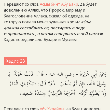
Передают со слов
Асмы бинт Абу Бакр
, да будет
доволен ею Аллах, что Пророк, мир ему и
благословение Аллаха, сказал об одежде, на
которую попала менструальная кровь:
«Она
должна соскоблить ее, постирать в воде
и прополоскать, а потом совершать в ней намаз»
.
Хадис передали аль-Бухари и Муслим.
Хадис 28
وَعَنْ أَبِي هُرَيْرَةَ - رضي الله عنه - قَالَ: قَالَتْ خَوْلَةُ: يَا
رَسُولَ اللَّهِ، فَإِنْ لَمْ يَذْهَبْ الدَّمُ؟ قَالَ: «يَكْفِيكِ الْمَاءُ
وَلَا يَضُرُّكِ أَثَرُهُ». أَخْرَجَهُ التِّرْمِذِيُّ وَسَنَدُهُ ضَعِيف.
Передают со слов
Абу Хурайры
, да будет доволен