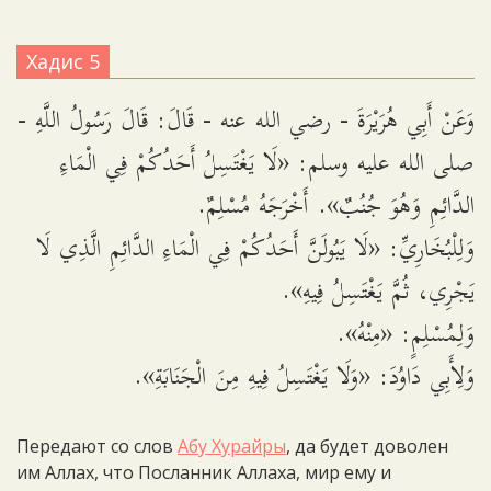
Хадис 5
وَعَنْ أَبِي هُرَيْرَةَ - رضي الله عنه - قَالَ: قَالَ رَسُولُ اللَّهِ -
صلى الله عليه وسلم: «لَا يَغْتَسِلُ أَحَدُكُمْ فِي الْمَاءِ
الدَّائِمِ وَهُوَ جُنُبٌ». أَخْرَجَهُ مُسْلِمٌ.
وَلِلْبُخَارِيِّ: «لَا يَبُولَنَّ أَحَدُكُمْ فِي الْمَاءِ الدَّائِمِ الَّذِي لَا
يَجْرِي، ثُمَّ يَغْتَسِلُ فِيهِ».
وَلِمُسْلِمٍ: «مِنْهُ».
وَلِأَبِي دَاوُدَ: «وَلَا يَغْتَسِلُ فِيهِ مِنَ الْجَنَابَةِ».
Передают со слов
Абу Хурайры
, да будет доволен
им Аллах, что Посланник Аллаха, мир ему и