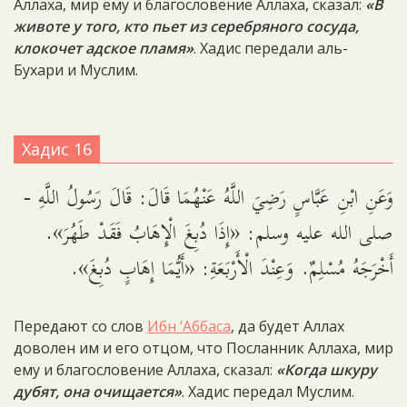
Аллаха, мир ему и благословение Аллаха, сказал:
«В
животе у того, кто пьет из серебряного сосуда,
клокочет адское пламя»
. Хадис передали аль-
Бухари и Муслим.
Хадис 16
وَعَنِ ابْنِ عَبَّاسٍ رَضِيَ اللَّهُ عَنْهُمَا قَالَ: قَالَ رَسُولُ اللَّهِ -
صلى الله عليه وسلم: «إِذَا دُبِغَ الْإِهَابُ فَقَدْ طَهُرَ».
أَخْرَجَهُ مُسْلِمٌ. وَعِنْدَ الْأَرْبَعَةِ: «أَيُّمَا إِهَابٍ دُبِغَ».
Передают со слов
Ибн ‘Аббаса
, да будет Аллах
доволен им и его отцом, что Посланник Аллаха, мир
ему и благословение Аллаха, сказал:
«Когда шкуру
дубят, она очищается»
. Хадис передал Муслим.