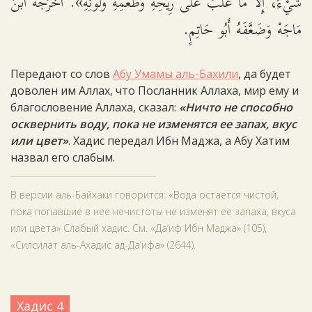
شَيْءٌ، إِلَّا مَا غَلَبَ عَلَى رِيحِهِ وَطَعْمِهِ وَلَوْنِهِ». أَخْرَجَهُ ابْنُ
مَاجَهْ وَضَعَّفَهُ أَبُو حَاتِمٍ.
Передают со слов
Абу Умамы аль-Бахили
, да будет
доволен им Аллах, что Посланник Аллаха, мир ему и
благословение Аллаха, сказал:
«Ничто не способно
осквернить воду, пока не изменятся ее запах, вкус
или цвет»
. Хадис передал Ибн Маджа, а Абу Хатим
назвал его слабым.
В версии аль-Байхаки говорится: «Вода остается чистой,
пока попавшие в нее нечистоты не изменят ее запаха, вкуса
или цвета» Слабый хадис. См. «Да‘иф Ибн Маджа» (105),
«Силсилат аль-Ахадис ад-Да‘ифа» (2644).
Хадис 4