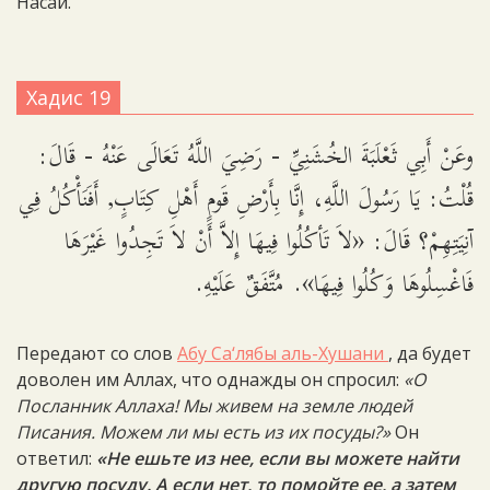
Насаи.
Хадис 19
وعَنْ أَبِي ثَعْلَبَةَ الخُشَنِيِّ - رَضِيَ اللَّهُ تَعَالَى عَنْهُ - قَالَ:
قُلْتُ: يَا رَسُولَ اللَّهِ، إِنَّا بِأَرْضِ قَومٍ أَهْلِ كِتَابٍ, أَفَنَأْكُلُ فِي
آنِيَتِهِمْ؟ قَالَ: «لاَ تَأكُلُوا فِيهَا إِلاَّ أَنْ لاَ تَجِدُوا غَيْرَهَا
فَاغْسِلُوهَا وَكُلُوا فِيهَا». مُتَّفَقٌ عَلَيْهِ.
Передают со слов
Абу Са‘лябы аль-Хушани
, да будет
доволен им Аллах, что однажды он спросил:
«О
Посланник Аллаха! Мы живем на земле людей
Писания. Можем ли мы есть из их посуды?»
Он
ответил:
«Не ешьте из нее, если вы можете найти
другую посуду. А если нет, то помойте ее, а затем