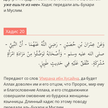
уже ешьте из нее»
. Хадис передали аль-Бухари
и Муслим.
Хадис 20
وَعَنْ عِمْرَانَ بْنِ حُصَيْنٍ - رَضِيَ اللَّهُ عَنْهُمَا - أَنَّ النَّبِيَّ -
صلى الله عليه وسلم - وَأَصْحَابَهُ تَوَضَّئُوا مِنْ مَزَادَةِ امْرَأَةٍ
مُشْرِكَةٍ. مُتَّفَقٌ عَلَيْهِ فِي حَدِيثٍ طَوِيلٍ.
Передают со слов
‘Имрана ибн Хусайна
, да будет
Аллах доволен им и его отцом, что Пророк, мир ему
и благословение Аллаха, и его сподвижники
совершили омовение из бурдюка женщины-
язычницы. Длинный хадис по этому поводу
передали аль-Бухари и Муслим.