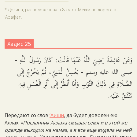
* Долина, расположенная в 8 км от Мекки по дороге в
‘Арафат.
Хадис 25
وَعَنْ عَائِشَةَ رَضِيَ اللَّهُ عَنْهَا قَالَتْ: كَانَ رَسُولُ اللَّهِ -
صلى الله عليه وسلم - يَغْسِلُ الْمَنِيَّ، ثُمَّ يَخْرُجُ إِلَى
الصَّلَاةِ فِي ذَلِكَ الثَّوْبِ وَأَنَا أَنْظُرُ إِلَى أَثَرِ الْغُسْلِ فِيهِ.
مُتَّفَقٌ عَلَيْه.
Передают со слов
‘Аиши
, да будет доволен ею
Аллах:
«Посланник Аллаха смывал семя и в этой же
одежде выходил на намаз, а я все еще видела на ней