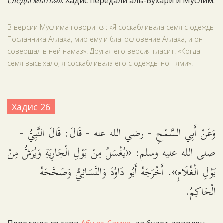
следы мытья»
. Хадис передали аль-Бухари и Муслим.
В версии Муслима говорится: «Я соскабливала семя с одежды
Посланника Аллаха, мир ему и благословение Аллаха, и он
совершал в ней намаз». Другая его версия гласит: «Когда
семя высыхало, я соскабливала его с одежды ногтями».
Хадис 26
وَعَنْ أَبِي السَّمْحِ - رضي الله عنه - قَالَ: قَالَ النَّبِيُّ -
صلى الله عليه وسلم: «يُغْسَلُ مِنْ بَوْلِ الْجَارِيَةِ وَيُرَشُّ مِنْ
بَوْلِ الْغُلَامِ». أَخْرَجَهُ أَبُو دَاوُدَ وَالنَّسَائِيُّ وَصَحَّحَهُ
الْحَاكِمُ.