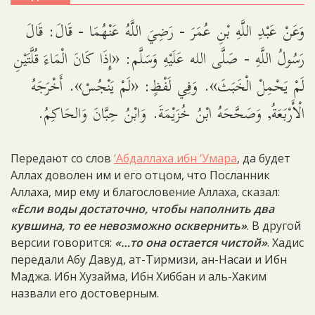
وَعَنْ عَبْدِ اللَّهِ بْنِ عُمَرَ - رَضِيَ اللَّهُ عَنْهُمَا - قَالَ: قَالَ
رَسُولُ اللَّهِ - صَلَّى الله عَلَيْهِ وَسَلَّم: «إِذَا كَانَ الْمَاءَ قُلَّتَيْنِ
لَمْ يَحْمِلْ الْخَبَثَ». وَفِي لَفْظٍ: «لَمْ يَنْجُسْ». أَخْرَجَهُ
الْأَرْبَعَةُ, وَصَحَّحَهُ ابْنُ خُزَيْمَةَ. وَابْنُ حِبَّانَ وَالحَاكِمُ.
Передают со слов
‘Абдаллаха ибн ‘Умара
, да будет
Аллах доволен им и его отцом, что Посланник
Аллаха, мир ему и благословение Аллаха, сказал:
«Если воды достаточно, чтобы наполнить два
кувшина, то ее невозможно осквернить»
. В другой
версии говорится:
«…то она остается чистой»
. Хадис
передали Абу Давуд, ат-Тирмизи, ан-Насаи и Ибн
Маджа. Ибн Хузайма, Ибн Хиббан и аль-Хаким
назвали его достоверным.