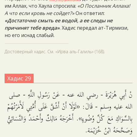
им Аллах, что Хаула спросила:
«О Посланник Аллаха!
А что если кровь не сойдет?»
Он ответил:
«Достаточно смыть ее водой, а ее следы не
причинят тебе вреда»
. Хадис передал ат-Тирмизи,
но его иснад слабый.
Достоверный хадис. См. «Ирва аль-Галиль» (168).
Хадис 29
نْ أَبِي هُرَيْرَةَ - رضي الله عنه - عَنْ رَسُولِ اللَّهِ - صلى
الله عليه وسلم - قَالَ: «لَوْلَا أَنْ أَشُقَّ عَلَى أُمَّتِي لَأَمَرْتُهُمْ
بِالسِّوَاكِ مَعَ كُلِّ وُضُوءٍ». أَخْرَجَهُ مَالِكٌ وأَحْمَدُ وَالنَّسَائِيُّ
وَصَحَّحَهُ ابْنُ خُزَيْمَة.