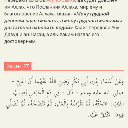
Передают со слов
Абу ас-Самха
, да будет доволен
им Аллах, что Посланник Аллаха, мир ему и
благословение Аллаха, сказал:
«Мочу грудной
девочки надо смывать, а мочу грудного мальчика
достаточно окропить водой»
. Хадис передали Абу
Давуд и ан-Насаи, а аль-Хаким назвал его
достоверным.
Хадис 27
وَعَنْ أَسْمَاءَ بِنْتِ أَبِي بَكْرٍ رَضِيَ اللَّهُ عَنْهُمَا أَنَّ النَّبِيَّ -
صلى الله عليه وسلم - قَالَ - فِي دَمِ الْحَيْضِ يُصِيبُ
الثَّوْبَ: «تَحُتُّهُ، ثُمَّ تَقْرُصُهُ بِالْمَاءِ، ثُمَّ تَنْضَحُهُ، ثُمَّ تُصَلِّي
فِيهِ». مُتَّفَقٌ عَلَيْه.