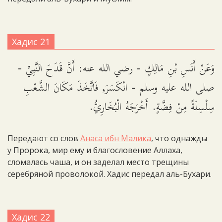
Хадис 21
وَعَنْ أَنَسِ بْنِ مَالِكٍ - رضي الله عنه: أَنَّ قَدَحَ النَّبِيِّ -
صلى الله عليه وسلم - انْكَسَرَ, فَاتَّخَذَ مَكَانَ الشَّعْبِ
سِلْسِلَةً مِنْ فِضَّةٍ. أَخْرَجَهُ الْبُخَارِيُّ.
Передают со слов
Анаса ибн Малика
, что однажды
у Пророка, мир ему и благословение Аллаха,
сломалась чаша, и он заделал место трещины
серебряной проволокой. Хадис передал аль-Бухари.
Хадис 22