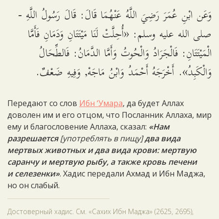
وَعَن ابْنِ عُمَرَ رَضِيَ اللَّهُ عَنْهُمَا قَالَ: قَالَ رَسُولُ اللَّهِ -
صلى الله عليه وسلم: «أُحِلَّتْ لَنَا مَيْتَتَانِ وَدَمَانِ فَأَمَّا
الْمَيْتَتَانِ: فَالْجَرَادُ وَالْحُوتُ وَأَمَّا الدَّمَانُ: فَالطِّحَالُ
وَالْكَبِدُ». أَخْرَجَهُ أَحْمَدُ وَابْنُ مَاجَهْ, وَفِيهِ ضَعْفٌ.
Передают со слов
Ибн ‘Умара
, да будет Аллах
доволен им и его отцом, что Посланник Аллаха, мир
ему и благословение Аллаха, сказал:
«Нам
разрешается
[употреблять в пищу]
два вида
мертвых животных и два вида крови: мертвую
саранчу и мертвую рыбу, а также кровь печени
и селезенки»
. Хадис передали Ахмад и Ибн Маджа,
но он слабый.
Достоверный хадис. См. «Сахих Ибн Маджа» (2625, 2695),