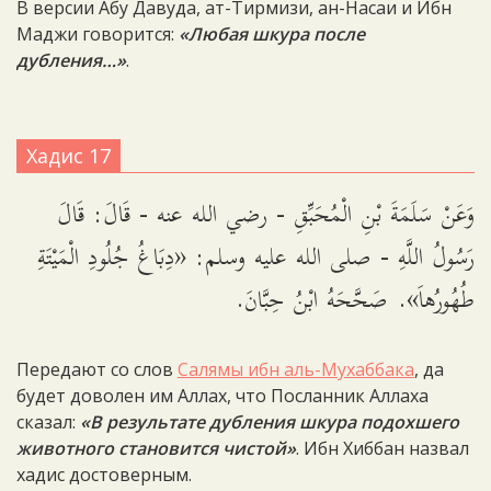
В версии Абу Давуда, ат-Тирмизи, ан-Насаи и Ибн
Маджи говорится:
«Любая шкура после
дубления…»
.
Хадис 17
وَعَنْ سَلَمَةَ بْنِ الْمُحَبِّقِ - رضي الله عنه - قَالَ: قَالَ
رَسُولُ اللَّهِ - صلى الله عليه وسلم: «دِبَاغُ جُلُودِ الْمَيْتَةِ
طُهُورُهاَ». صَحَّحَهُ ابْنُ حِبَّانَ.
Передают со слов
Салямы ибн аль-Мухаббака
, да
будет доволен им Аллах, что Посланник Аллаха
сказал:
«В результате дубления шкура подохшего
животного становится чистой»
. Ибн Хиббан назвал
хадис достоверным.