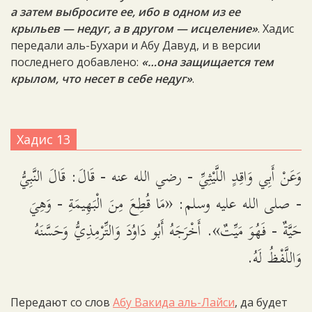
а затем выбросите ее, ибо в одном из ее
крыльев — недуг, а в другом — исцеление»
. Хадис
передали аль-Бухари и Абу Давуд, и в версии
последнего добавлено:
«…она защищается тем
крылом, что несет в себе недуг»
.
Хадис 13
وَعَنْ أَبِي وَاقِدٍ اللَّيْثِيِّ - رضي الله عنه - قَالَ: قَالَ النَّبِيُّ
- صلى الله عليه وسلم: «مَا قُطِعَ مِنَ الْبَهِيمَةِ - وَهِيَ
حَيَّةٌ - فَهُوَ مَيِّتٌ». أَخْرَجَهُ أَبُو دَاوُدَ وَالتِّرْمِذِيُّ وَحَسَّنَهُ
وَاللَّفْظُ لَهُ.
Передают со слов
Абу Вакида аль-Лайси
, да будет