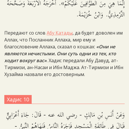
إِنَّمَا هِيَ مِنَ الطَّوَّافِينَ عَلَيْكُمْ». أَخْرَجَهُ الْأَرْبَعَةُ وَصَحَّحَهُ
التِّرْمِذِيُّ. وَابْنُ خُزَيْمَةَ.
Передают со слов
Абу Катады
, да будет доволен им
Аллах, что Посланник Аллаха, мир ему и
благословение Аллаха, сказал о кошках:
«Они не
являются нечистыми. Они суть одни из тех, кто
ходит вокруг вас»
. Хадис передали Абу Давуд, ат-
Тирмизи, ан-Насаи и Ибн Маджа. Ат-Тирмизи и Ибн
Хузайма назвали его достоверным.
Хадис 10
وَعَنْ أَنَسِ بْنِ مَالِكٍ - رضي الله عنه - قَالَ: جَاءَ أَعْرَابِيٌّ
فَبَالَ فِي طَائِفَةِ الْمَسْجِدِ فَزَجَرَهُ النَّاسُ فَنَهَاهُمْ النَّبِيُّ -