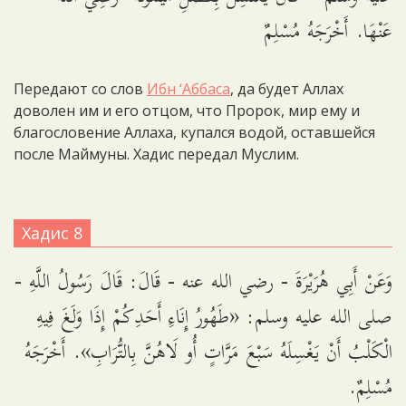
عَنْهَا. أَخْرَجَهُ مُسْلِمٌ
Передают со слов
Ибн ‘Аббаса
, да будет Аллах
доволен им и его отцом, что Пророк, мир ему и
благословение Аллаха, купался водой, оставшейся
после Маймуны. Хадис передал Муслим.
Хадис 8
وَعَنْ أَبِي هُرَيْرَةَ - رضي الله عنه - قَالَ: قَالَ رَسُولُ اللَّهِ -
صلى الله عليه وسلم: «طَهُورُ إِنَاءِ أَحَدِكُمْ إِذَا وَلَغَ فِيهِ
الْكَلْبُ أَنْ يَغْسِلَهُ سَبْعَ مَرَّاتٍ أُو لَاهُنَّ بِالتُّرَابِ». أَخْرَجَهُ
مُسْلِمٌ.