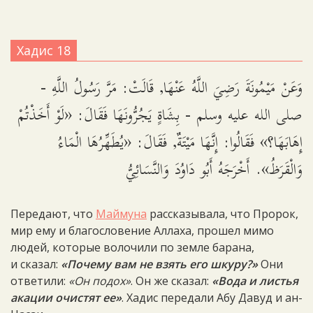
Хадис 18
وَعَنْ مَيْمُونَةَ رَضِيَ اللَّهُ عَنْهَا, قَالَتْ: مَرَّ رَسُولُ اللَّهِ -
صلى الله عليه وسلم - بِشَاةٍ يَجُرُّونَهَا فَقَالَ: «لَوْ أَخَذْتُمْ
إِهَابَهَا؟» فَقَالُوا: إِنَّهَا مَيْتَةٌ, فَقَالَ: «يُطَهِّرُهَا الْمَاءُ
وَالْقَرَظُ». أَخْرَجَهُ أَبُو دَاوُدَ وَالنَّسَائِيُّ
Передают, что
Маймуна
рассказывала, что Пророк,
мир ему и благословение Аллаха, прошел мимо
людей, которые волочили по земле барана,
и сказал:
«Почему вам не взять его шкуру?»
Они
ответили:
«Он подох»
. Он же сказал:
«Вода и листья
акации очистят ее»
. Хадис передали Абу Давуд и ан-