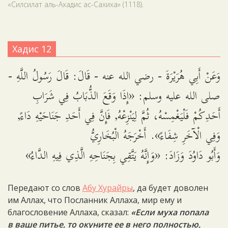
«Силсилат аль-Ахадис ас-Сахиха» (1118).
Хадис 12
وَعَنْ أَبِي هُرَيْرَةَ - رضي الله عنه - قَالَ: قَالَ رَسُولُ اللَّهِ -
صلى الله عليه وسلم: «إِذَا وَقَعَ الذُّبَابُ فِي شَرَابِ
أَحَدِكُمْ فَلْيَغْمِسْهُ، ثُمَّ لِيَنْزِعْهُ, فَإِنَّ فِي أَحَدِ جَنَاحَيْهِ دَاءً,
وَفِي الْآخَرِ شِفَاءً». أَخْرَجَهُ الْبُخَارِيُّ
وَأَبُو دَاوُدَ وَزَادَ: «وَإِنَّهُ يَتَّقِي بِجَنَاحِهِ الَّذِي فِيهِ الدَّاءُ»
Передают со слов
Абу Хурайры
, да будет доволен
им Аллах, что Посланник Аллаха, мир ему и
благословение Аллаха, сказал:
«Если муха попала
в ваше питье, то окуните ее в него полностью,