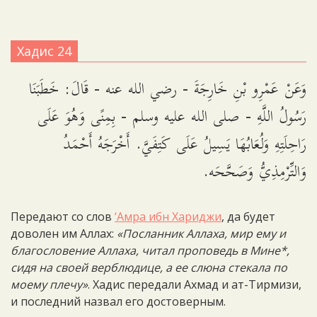
Хадис 24
وَعَنْ عَمْرِو بْنِ خَارِجَةَ - رضي الله عنه - قَالَ: خَطَبَنَا
رَسُولُ اللَّهِ - صلى الله عليه وسلم - بِمِنًى وَهُوَ عَلَى
رَاحِلَتِهِ وَلُعَابُهَا يَسِيلُ عَلَى كَتِفَيَّ. أَخْرَجَهُ أَحْمَدُ
وَالتِّرْمِذِيُّ وَصَحَّحَه.
Передают со слов
‘Амра ибн Хариджи
, да будет
доволен им Аллах:
«Посланник Аллаха, мир ему и
благословение Аллаха, читал проповедь в Мине*,
сидя на своей верблюдице, а ее слюна стекала по
моему плечу»
. Хадис передали Ахмад и ат-Тирмизи,
и последний назвал его достоверным.