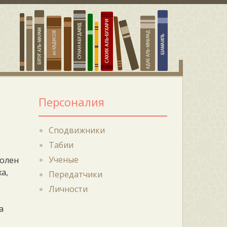
Персоналия
Сподвижники
Табии
Ученые
волен
а,
Передатчики
Личности
а