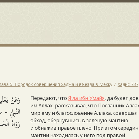
лава 5. Порядок совершения хаджа и въезда в Мекку
Хадис 737
وَعَنْ يَعْ
Передают, что
Я‘ла ибн Умайя
, да будет до
им Аллах, рассказывал, что Посланник Аллах
النَّبِيُّ.
мир ему и благословение Аллаха, совершал
رَوَاهُ الْخَ.
обход, обернувшись в зеленую мантию
и обнажив правое плечо. При этом середин
мантии находилась у него под правой