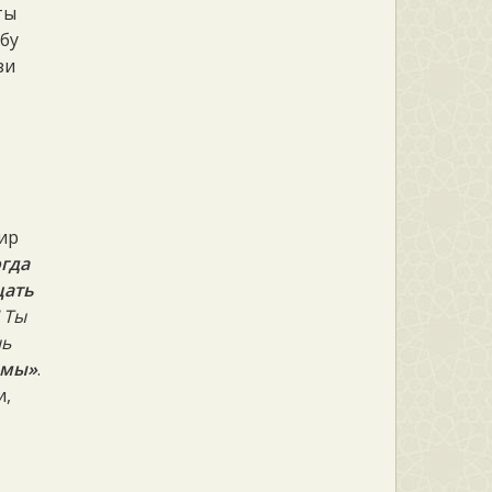
ты
Абу
зи
мир
гда
цать
 Ты
шь
ймы»
.
и,