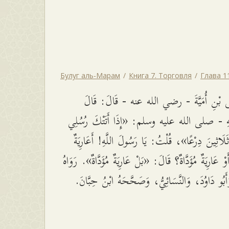
Булуг аль-Марам
Книга 7. Торговля
Глава 1
َى بْنِ أُمَيَّةَ - رضي الله عنه - قَالَ: قَالَ
َّهِ - صلى الله عليه وسلم: «إِذَا أَتَتْكَ رُسُلِي
َلَاثِينَ دِرْعًا»، قُلْتُ: يَا رَسُولَ اللَّهِ! أَعَارِيَةٌ
وْ عَارِيَةٌ مُؤَدَّاةٌ؟ قَالَ: «بَلْ عَارِيَةٌ مُؤَدَّاةٌ». رَوَاهُ
أَبُو دَاوُدَ، وَالنَّسَائِيُّ، وَصَحَّحَهُ ابْنُ حِبَّانَ