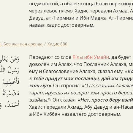
подмышкой, а оба ее конца были перекину
через левое плечо. Хадис передали Ахмад, 
Давуд, ат-Тирмизи и Ибн Маджа. Ат-Тирми
назвал хадис достоверным.
1. Бесплатная аренда
Хадис 880
وَعَنْ يَعْل
Передают со слов
Я‘лы ибн Умайи
, да будет
доволен им Аллах, что Посланник Аллаха, 
رَسُولُ الل
ему и благословение Аллаха, сказал ему:
«Ко
فَأَعْطِهِمْ ث
к тебе придут мои посланцы, дай им трид
кольчуг»
. Он спросил:
«О Посланник Аллаха!
مَضْمُونَةٌ أَ
гарантируешь их возврат или просто бере
взаймы?»
Он сказал:
«Нет, просто беру вза
أَحْمَدُ، وَ.
Хадис передали Ахмад, Абу Давуд и ан-Наса
а Ибн Хиббан назвал его достоверным.