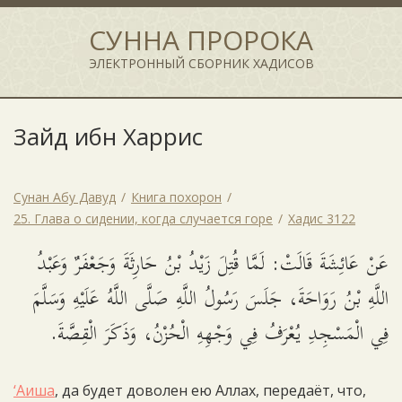
СУННА ПРОРОКА
ЭЛЕКТРОННЫЙ СБОРНИК ХАДИСОВ
Зайд ибн Харрис
Сунан Абу Давуд
Книга похорон
25. Глава о сидении, когда случается горе
Хадис 3122
عَنْ عَائِشَةَ قَالَتْ: لَمَّا قُتِلَ زَيْدُ بْنُ حَارِثَةَ وَجَعْفَرٌ وَعَبْدُ
اللَّهِ بْنُ رَوَاحَةَ، جَلَسَ رَسُولُ اللَّهِ صَلَّى اللَّهُ عَلَيْهِ وَسَلَّمَ
فِي الْمَسْجِدِ يُعْرَفُ فِي وَجْهِهِ الْحُزْنُ، وَذَكَرَ الْقِصَّةَ.
‘Аиша
, да будет доволен ею Аллах, передаёт, что,