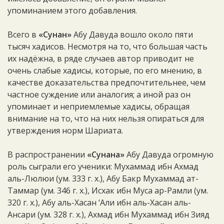
упоминанием этого добавления.
Всего в
«Сунан»
Абу Давуда вошло около пяти
тысяч хадисов. Несмотря на то, что большая часть
их надёжна, в ряде случаев автор приводит не
очень слабые хадисы, которые, по его мнению, в
качестве доказательства предпочтительнее, чем
частное суждение или аналогия; а иной раз он
упоминает и неприемлемые хадисы, обращая
внимание на то, что на них нельзя опираться для
утверждения норм Шариата.
В распространении
«Сунана»
Абу Давуда огромную
роль сыграли его ученики: Мухаммад ибн Ахмад
аль-Люлюи (ум. 333 г. х.), Абу Бакр Мухаммад ат-
Таммар (ум. 346 г. х.), Исхак ибн Муса ар-Рамли (ум.
320 г. х.), Абу аль-Хасан ‘Али ибн аль-Хасан аль-
Ансари (ум. 328 г. х.), Ахмад ибн Мухаммад ибн Зияд