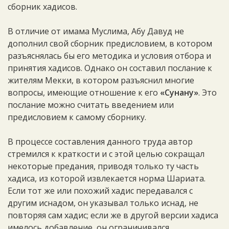
сборник хадисов.
В отличие от имама Муслима, Абу Давуд не
дополнил свой сборник предисловием, в котором
разъяснялась бы его методика и условия отбора и
принятия хадисов. Однако он составил послание к
жителям Мекки, в котором разъяснил многие
вопросы, имеющие отношение к его
«Сунану»
. Это
послание можно считать введением или
предисловием к самому сборнику.
В процессе составления данного труда автор
стремился к краткости и с этой целью сокращал
некоторые предания, приводя только ту часть
хадиса, из которой извлекается норма Шариата.
Если тот же или похожий хадис передавался с
другим иснадом, он указывал только иснад, не
повторяя сам хадис; если же в другой версии хадиса
имелось добавление, он ограничивался