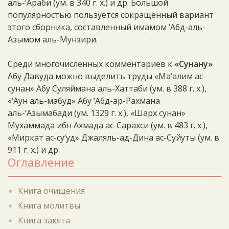
аль-‘Араби (ум. в 340 г. х.) и др. Большой
популярностью пользуется сокращенный вариант
этого сборника, составленный имамом ‘Абд-аль-
Азымом аль-Мунзири.
Среди многочисленных комментариев к
«Сунану»
Абу Давуда можно выделить труды «Ма‘алим ас-
сунан» Абу Суляймана аль-Хаттаби (ум. в 388 г. х.),
«‘Аун аль-мабуд» Абу ‘Абд-ар-Рахмана
аль-‘Азымабади (ум. 1329 г. х.), «Шарх сунан»
Мухаммада ибн Ахмада ас-Сарахси (ум. в 483 г. х.),
«Миркат ас-су‘уд» Джаляль-ад-Дина ас-Суйуты (ум. в
911 г. х.) и др.
Оглавление
Книга очищения
Книга молитвы
Книга закята