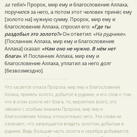
за тебя!»
Пророк, мир ему и благословение Аллаха,
поручился за него, а потом этот человек принёс ему
[золото на] нужную сумму. Пророк, мир ему и
благословение Аллаха, спросил его:
«Где ты
раздобыл это золото?»
Он ответил:
«На руднике»
.
[Посланник Аллаха, мир ему и благословение
Аллаха] сказал:
«Нам оно не нужно. В нём нет
блага»
. И Посланник Аллаха, мир ему и
благословение Аллаха, уплатил за него долг
[безвозмездно].
Что касается отказа Пророка, мир ему и благословение
Аллаха, принять золото, добытое в руднике, и его слов о том,
что в этом золоте нет блага, то, вероятнее всего, это
связано с особым знанием Пророка, мир ему и
благословение Аллаха, относительно него. Эти слова не
означают, что запрещается владеть золотом, добытым в
руднике. Ведь большая часть золота и серебра добывается