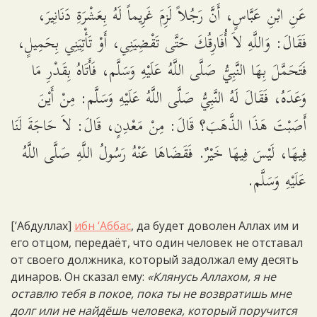
عَنِ ابْنِ عَبَّاسٍ، أَنَّ رَجُلاً لَزِمَ غَرِيماً لَهُ بِعَشْرَةِ دَنَانِيرَ،
فَقَالَ: وَاللَّهِ لاَ أُفَارِقُكَ حَتَّى تَقْضِيَنِي، أَوْ تَأْتِيَنِي بِحَمِيلٍ،
فَتَحَمَّلَ بِهَا النَّبِيُّ صَلَّى اللَّهُ عَلَيْهِ وَسَلَّم، فَأَتَاهُ بِقَدْرِ مَا
وَعَدَهُ، فَقَالَ لَهُ النَّبِيُّ صَلَّى اللَّهُ عَلَيْهِ وَسَلَّم: مِنْ أَيْنَ
أَصَبْتَ هَذَا الذَّهَبَ؟ قَالَ: مِنْ مَعْدِنٍ، قَالَ: لاَ حَاجَةَ لَنَا
فِيهَا، لَيْسَ فِيهَا خَيْرٌ. فَقَضَاهَا عَنْهُ رَسُولُ اللَّهِ صَلَّى اللَّهُ
عَلَيْهِ وَسَلَّم.
[‘Абдуллах]
ибн ‘Аббас
, да будет доволен Аллах им и
его отцом, передаёт, что один человек не отставал
от своего должника, который задолжал ему десять
динаров. Он сказал ему:
«Клянусь Аллахом, я не
оставлю тебя в покое, пока ты не возвратишь мне
долг или не найдёшь человека, который поручится