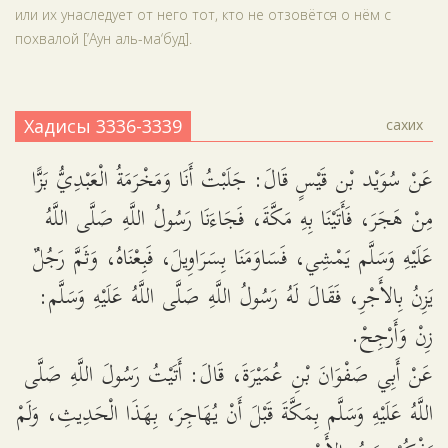
или их унаследует от него тот, кто не отзовётся о нём с
похвалой [‘Аун аль-ма‘буд].
Хадисы 3336-3339
сахих
عَنْ سُوَيْد بْن قَيْسٍ قَالَ: جَلَبْتُ أَنَا وَمَخْرَمَةُ الْعَبْدِيُّ بَزًّا
مِنْ هَجَرَ، فَأَتَيْنَا بِهِ مَكَّةَ، فَجَاءَنَا رَسُولُ اللَّهِ صَلَّى اللَّهُ
عَلَيْهِ وَسَلَّم يَمْشِي، فَسَاوَمَنَا بِسَرَاوِيلَ، فَبِعْنَاهُ، وَثَمَّ رَجُلٌ
يَزِنُ بِالأَجْرِ، فَقَالَ لَهُ رَسُولُ اللَّهِ صَلَّى اللَّهُ عَلَيْهِ وَسَلَّم:
زِنْ وَأَرْجِحْ.
عَنْ أَبِي صَفْوَانَ بْنِ عُمَيْرَةَ، قَالَ: أَتَيْتُ رَسُولَ اللَّهِ صَلَّى
اللَّهُ عَلَيْهِ وَسَلَّم بِمَكَّةَ قَبْلَ أَنْ يُهَاجِرَ، بِهَذَا الْحَدِيثِ، وَلَمْ