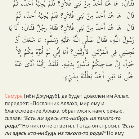
فَقَالَ: هَا هُنَا أَحَدٌ مِنْ بَنِي فُلاَنٍ؟ فَلَمْ يُجِبْهُ أَحَدٌ، ثُمَّ
قَالَ: هَا هُنَا أَحَدٌ مِنْ بَنِي فُلاَنٍ؟ فَلَمْ يُجِبْهُ أَحَدٌ، ثُمَّ
قَالَ: هَا هُنَا أَحَدٌ مِنْ بَنِي فُلاَنٍ؟ فَقَامَ رَجُلٌ فَقَالَ: أَنَا يَا
رَسُولَ اللَّهِ، فَقَالَ صَلَّى اللَّهُ عَلَيْهِ وَسَلَّم: مَا مَنَعَكَ أَنْ
تُجِيبَنِي فِي الْمَرَّتَيْنِ الأُولَيَيْنِ؟ أَمَا إِنِّي لَمْ أُنَوِّهْ بِكُمْ إِلاَّ
خَيْراً، إِنَّ صَاحِبَكُمْ مَأْسُورٌ بِدَيْنِهِ. فَلَقَدْ رَأَيْتُهُ أَدَّى عَنْهُ
حَتَّى مَا بَقِيَ أَحَدٌ يَطْلُبُهُ بِشَيْءٍ.
Самура
[ибн Джундуб], да будет доволен им Аллах,
передаёт: «Посланник Аллаха, мир ему и
благословение Аллаха, обратился к нам с речью,
сказав:
“Есть ли здесь кто-нибудь из такого-то
рода?”
Но никто не ответил. Тогда он спросил:
“Есть
ли здесь кто-нибудь из такого-то рода?”
Но ему