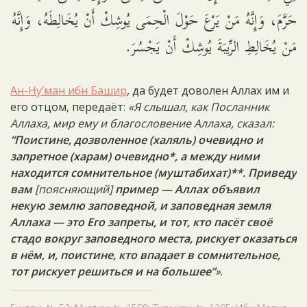
حَرَّمَ، وَإِنَّهُ مَنْ يَرْعَ حَوْلَ الْحِمَى يُوشِكْ أَنْ يُخَالِطَهُ، وَإِنَّهُ
مَنْ يُخَالِطِ الرِّيبَةَ يُوشِكْ أَنْ يَجْسُرَ.
Ан-Ну‘ман ибн Башир
, да будет доволен Аллах им и
его отцом, передаёт:
«Я слышал, как Посланник
Аллаха, мир ему и благословение Аллаха, сказал:
“Поистине, дозволенное (халяль) очевидно и
запретное (харам) очевидно*, а между ними
находится сомнительное (муштабихат)**. Приведу
вам
[поясняющий]
пример — Аллах объявил
некую землю заповедной, и заповедная земля
Аллаха — это Его запреты, и тот, кто пасёт своё
стадо вокруг заповедного места, рискует оказаться
в нём, и, поистине, кто впадает в сомнительное,
тот рискует решиться и на большее”
»
.