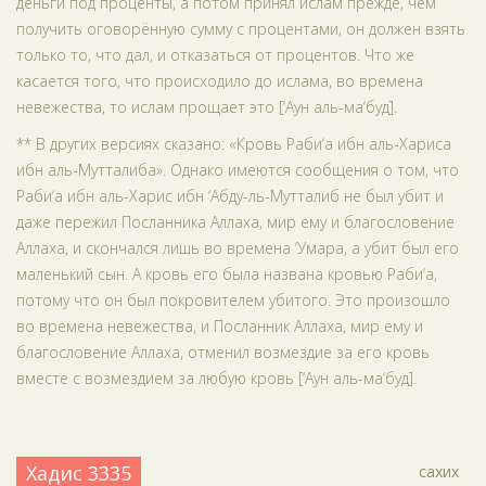
деньги под проценты, а потом принял ислам прежде, чем
получить оговорённую сумму с процентами, он должен взять
только то, что дал, и отказаться от процентов. Что же
касается того, что происходило до ислама, во времена
невежества, то ислам прощает это [‘Аун аль-ма‘буд].
** В других версиях сказано: «Кровь Раби‘а ибн аль-Хариса
ибн аль-Мутталиба». Однако имеются сообщения о том, что
Раби‘а ибн аль-Харис ибн ‘Абду-ль-Мутталиб не был убит и
даже пережил Посланника Аллаха, мир ему и благословение
Аллаха, и скончался лишь во времена ‘Умара, а убит был его
маленький сын. А кровь его была названа кровью Раби‘а,
потому что он был покровителем убитого. Это произошло
во времена невежества, и Посланник Аллаха, мир ему и
благословение Аллаха, отменил возмездие за его кровь
вместе с возмездием за любую кровь [‘Аун аль-ма‘буд].
Хадис 3335
сахих