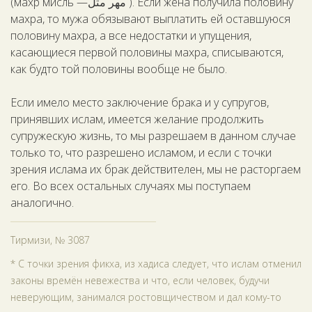
(махр мисль —مهر مثل ). Если жена получила половину
махра, то мужа обязывают выплатить ей оставшуюся
половину махра, а все недостатки и упущения,
касающиеся первой половины махра, списываются,
как будто той половины вообще не было.
Если имело место заключение брака и у супругов,
принявших ислам, имеется желание продолжить
супружескую жизнь, то мы разрешаем в данном случае
только то, что разрешено исламом, и если с точки
зрения ислама их брак действителен, мы не расторгаем
его. Во всех остальных случаях мы поступаем
аналогично.
Тирмизи, № 3087
* С точки зрения фикха, из хадиса следует, что ислам отменил
законы времён невежества и что, если человек, будучи
неверующим, занимался ростовщичеством и дал кому-то