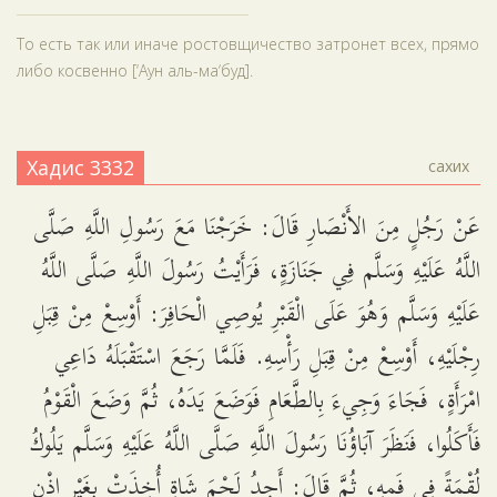
То есть так или иначе ростовщичество затронет всех, прямо
либо косвенно [‘Аун аль-ма‘буд].
Хадис 3332
сахих
عَنْ رَجُلٍ مِنَ الأَنْصَارِ قَالَ: خَرَجْنَا مَعَ رَسُولِ اللَّهِ صَلَّى
اللَّهُ عَلَيْهِ وَسَلَّم فِي جَنَازَةٍ، فَرَأَيْتُ رَسُولَ اللَّهِ صَلَّى اللَّهُ
عَلَيْهِ وَسَلَّم وَهُوَ عَلَى الْقَبْرِ يُوصِي الْحَافِرَ: أَوْسِعْ مِنْ قِبَلِ
رِجْلَيْهِ، أَوْسِعْ مِنْ قِبَلِ رَأْسِهِ. فَلَمَّا رَجَعَ اسْتَقْبَلَهُ دَاعِي
امْرَأَةٍ، فَجَاءَ وَجِيءَ بِالطَّعَامِ فَوَضَعَ يَدَهُ، ثُمَّ وَضَعَ الْقَوْمُ
فَأَكَلُوا، فَنَظَرَ آبَاؤُنَا رَسُولَ اللَّهِ صَلَّى اللَّهُ عَلَيْهِ وَسَلَّم يَلُوكُ
لُقْمَةً فِي فَمِهِ، ثُمَّ قَالَ: أَجِدُ لَحْمَ شَاةٍ أُخِذَتْ بِغَيْرِ إِذْنِ