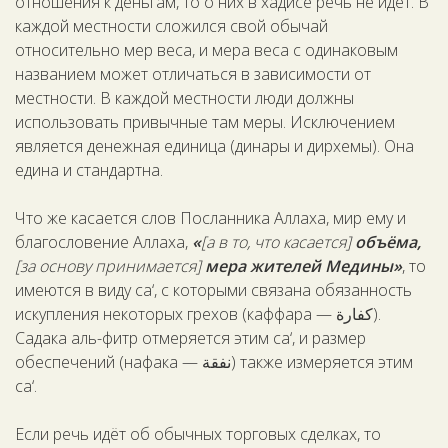
отношения к деньгам, то о них в хадисе речь не идёт. В
каждой местности сложился свой обычай
относительно мер веса, и мера веса с одинаковым
названием может отличаться в зависимости от
местности. В каждой местности люди должны
использовать привычные там меры. Исключением
является денежная единица (динары и дирхемы). Она
едина и стандартна.
Что же касается слов Посланника Аллаха, мир ему и
благословение Аллаха,
«
[а в то, что касается]
объёма,
[за основу принимается]
мера жителей Медины»
, то
имеются в виду са‘, с которыми связана обязанность
искупления некоторых грехов (каффара — كفارة).
Садака аль-фитр отмеряется этим са‘, и размер
обеспечений (нафака — نفقة) также измеряется этим
са‘.
Если речь идёт об обычных торговых сделках, то