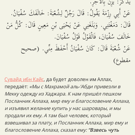
يَذْكُرْ: يَزِنُ بِالأَجْرِ.
عَنْ أَبِي رِزْمَةَ يَقُولُ: قَالَ رَجُلٌ لِشُعْبَةَ: خَالَفَكَ سُفْيَانُ.
قَالَ: دَمَغْتَنِي. وَبَلَغَنِي عَنْ يَحْيَى بْنِ مَعِينٍ قَالَ: كُلُّ مَنْ
خَالَفَ سُفْيَانَ، فَالْقَوْلُ قَوْلُ سُفْيَانَ.
عَنْ شُعْبَةَ قَالَ: كَانَ سُفْيَانُ أَحْفَظَ مِنِّي. (صحيح
مقطوع)
Сувайд ибн Кайс
, да будет доволен им Аллах,
передаёт:
«Мы с Махрамой аль-‘Абди привезли в
Мекку одежду из Хаджара. К нам пришёл пешком
Посланник Аллаха, мир ему и благословение Аллаха,
и изъявил желание купить у нас шаровары, и мы
продали их ему. А там был человек, который
взвешивал за плату, и Посланник Аллаха, мир ему и
благословение Аллаха, сказал ему:
“Взвесь чуть