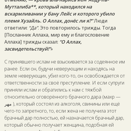
Мутталиба**, который находился на
вскармливании у бану Лейс и которого убило
племя Хузайль. О Аллах, донёс ли я?”
Люди
ответили:
“Да”
. Это повторилось трижды. Тогда
[Посланник Аллаха, мир ему и благословение
Аллаха] трижды сказал:
“О Аллах,
засвидетельствуй!”
»
С принявшего ислам не взыскивается за содеянное им
ранее. Если он, будучи неверующим и находясь на
земле неверующих, убил кого-то, он освобождается от
ответственности за своё преступление. И если супруги
приняли ислам и обратились к нам с тяжбой
относительно оговорённого брачного дара (махр —
مهر ), который состоял из алкоголя, свинины или ещё
чего-то запретного, то, если жена не получила этот
брачный дар полностью, ей назначается брачный дар,
который обычно получает женщина, подобная ей