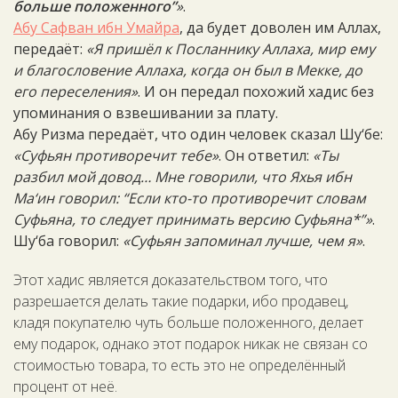
больше положенного”
»
.
Абу Сафван ибн Умайра
, да будет доволен им Аллах,
передаёт:
«Я пришёл к Посланнику Аллаха, мир ему
и благословение Аллаха, когда он был в Мекке, до
его переселения»
. И он передал похожий хадис без
упоминания о взвешивании за плату.
Абу Ризма передаёт, что один человек сказал Шу‘бе:
«Суфьян противоречит тебе»
. Он ответил:
«Ты
разбил мой довод… Мне говорили, что Яхья ибн
Ма‘ин говорил: “Если кто-то противоречит словам
Суфьяна, то следует принимать версию Суфьяна*”»
.
Шу‘ба говорил:
«Суфьян запоминал лучше, чем я»
.
Этот хадис является доказательством того, что
разрешается делать такие подарки, ибо продавец,
кладя покупателю чуть больше положенного, делает
ему подарок, однако этот подарок никак не связан со
стоимостью товара, то есть это не определённый
процент от неё.