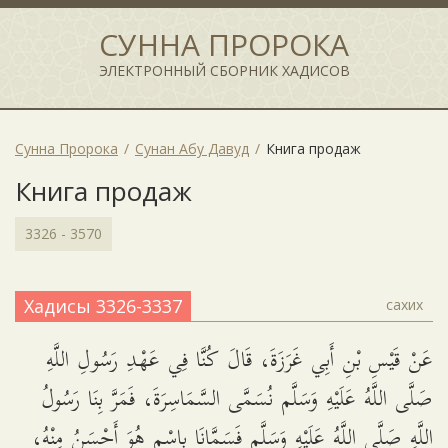
СУННА ПРОРОКА
ЭЛЕКТРОННЫЙ СБОРНИК ХАДИСОВ
Сунна Пророка
Сунан Абу Давуд
Книга продаж
Книга продаж
3326 - 3570
Хадисы 3326-3337
сахих
عَنْ قَيْسِ بْنِ أَبِي غَرَزَةَ، قَالَ كُنَّا فِي عَهْدِ رَسُولِ اللَّهِ
صَلَّى اللَّهُ عَلَيْهِ وَسَلَّم نُسَمَّى السَّمَاسِرَةَ، فَمَرَّ بِنَا رَسُولُ
اللَّهِ صَلَّى اللَّهُ عَلَيْهِ وَسَلَّم فَسَمَّانَا بِاسْمٍ هُوَ أَحْسَنُ مِنْهُ،