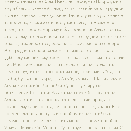
именно таким способом. Известно также, что Пророк, мир
ему и благословение Аллаха, дал Билялю ибн Харису рудники
и он выплачивал с них должное. Так поступали мусульмане в
те времена, и так же они поступают сегодня. Возможно
также, что Пророк, мир ему и благословение Аллаха, сказал
это потому, что люди покупают землю с рудников у тех, кто их
открыл, и забирают содержащееся там золото и серебро.
Это продажа, сопровождаемая неизвестностью (гарар —
غرر). Покупающий такую землю не знает, есть там что-то или
нет. Многие учёные считали нежелательным продавать
землю с рудников. Такого мнения придерживались ‘Ата, аш-
Ша‘би, Суфьян ас-Саури, аль-Авза‘и, имам аш-Шафи‘и, имам
Ахмад и Исхак ибн Рахавейхи. Существует другое
объяснение. Посланник Аллаха, мир ему и благословение
Аллаха, уплатил за этого человека долг в динарах, а он
принёс ему куски золота, не превращённые в динары. В те
времена динары поступали к арабам из византийских
земель. Первым начал чеканить монеты в землях арабов
‘Абду-ль-Малик ибн Мерван. Существует ещё одна версия. С