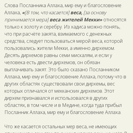
Слова Посланника Аллаха, мир ему и благословение
Аллаха,
«
[В том, что касается]
веса,
[за основу
принимается мера]
веса жителей Мекки»
относятся
только к золоту и серебру. Из хадиса можно понять,
что при расчёте закята, взимаемого с денежных
средства, следует пользоваться мерой веса, которой
пользовались жители Мекки, а именно дирхемом.
Десять дирхемов равны семи мискалям, и если у
человека есть двести дирхемов, он обязан
выплачивать закят. Это было сказано Посланником
Аллаха, мир ему и благословение Аллаха, потому что в
других областях существовали свои дирхемы, вес
которых отличался от мекканских дирхемов. Этот
дирхем признавался и использовался в других
областях, в том числе и в Медине, когда туда прибыл
Посланник Аллаха, мир ему и благословение Аллаха.
Что же касается остальных мер веса, не имеющих