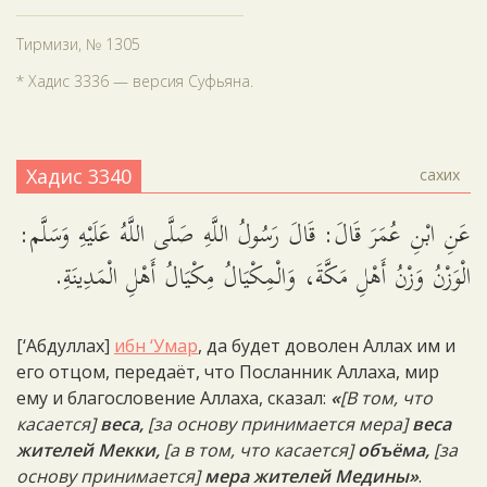
Тирмизи, № 1305
* Хадис 3336 — версия Суфьяна.
Хадис 3340
сахих
عَنِ ابْنِ عُمَرَ قَالَ: قَالَ رَسُولُ اللَّهِ صَلَّى اللَّهُ عَلَيْهِ وَسَلَّم:
الْوَزْنُ وَزْنُ أَهْلِ مَكَّةَ، وَالْمِكْيَالُ مِكْيَالُ أَهْلِ الْمَدِينَةِ.
[‘Абдуллах]
ибн ‘Умар
, да будет доволен Аллах им и
его отцом, передаёт, что Посланник Аллаха, мир
ему и благословение Аллаха, сказал:
«
[В том, что
касается]
веса,
[за основу принимается мера]
веса
жителей Мекки,
[а в том, что касается]
объёма,
[за
основу принимается]
мера жителей Медины»
.