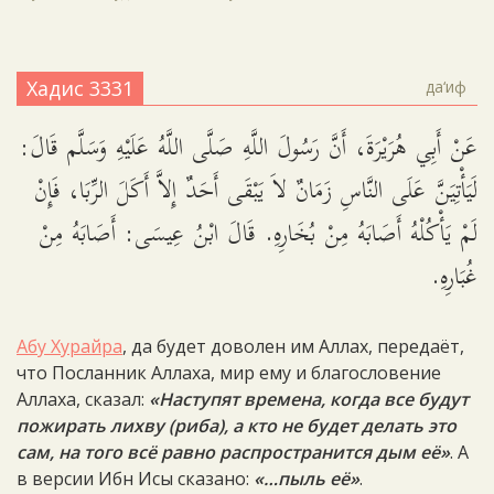
Хадис 3331
да‘иф
عَنْ أَبِي هُرَيْرَةَ، أَنَّ رَسُولَ اللَّهِ صَلَّى اللَّهُ عَلَيْهِ وَسَلَّم قَالَ:
لَيَأْتِيَنَّ عَلَى النَّاسِ زَمَانٌ لاَ يَبْقَى أَحَدٌ إِلاَّ أَكَلَ الرِّبَا، فَإِنْ
لَمْ يَأْكُلْهُ أَصَابَهُ مِنْ بُخَارِهِ. قَالَ ابْنُ عِيسَى: أَصَابَهُ مِنْ
غُبَارِهِ.
Абу Хурайра
, да будет доволен им Аллах, передаёт,
что Посланник Аллаха, мир ему и благословение
Аллаха, сказал:
«Наступят времена, когда все будут
пожирать лихву (риба), а кто не будет делать это
сам, на того всё равно распространится дым её»
. А
в версии Ибн Исы сказано:
«…пыль её»
.