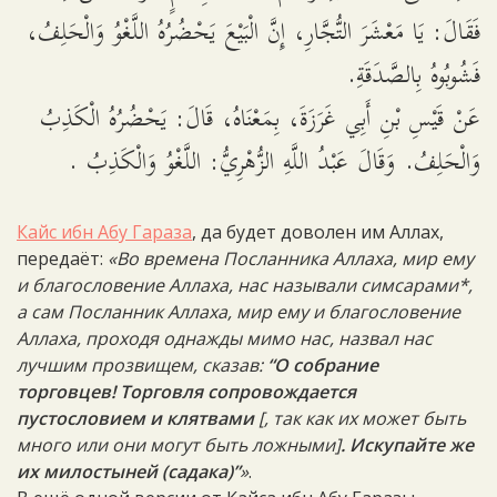
فَقَالَ: يَا مَعْشَرَ التُّجَّارِ، إِنَّ الْبَيْعَ يَحْضُرُهُ اللَّغْوُ وَالْحَلِفُ،
فَشُوبُوهُ بِالصَّدَقَةِ.
عَنْ قَيْسِ بْنِ أَبِي غَرَزَةَ، بِمَعْنَاهُ، قَالَ: يَحْضُرُهُ الْكَذِبُ
وَالْحَلِفُ. وَقَالَ عَبْدُ اللَّهِ الزُّهْرِيُّ: اللَّغْوُ وَالْكَذِبُ .
Кайс ибн Абу Гараза
, да будет доволен им Аллах,
передаёт:
«Во времена Посланника Аллаха, мир ему
и благословение Аллаха, нас называли симсарами*,
а сам Посланник Аллаха, мир ему и благословение
Аллаха, проходя однажды мимо нас, назвал нас
лучшим прозвищем, сказав:
“О собрание
торговцев! Торговля сопровождается
пустословием и клятвами
[, так как их может быть
много или они могут быть ложными]
. Искупайте же
их милостыней (садака)”
»
.