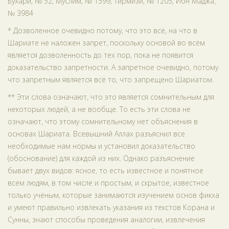
Бухари, № 52; Муслим, № 1599; Тирмизи, № 1205; Ибн Маджа,
№ 3984
* Дозволенное очевидно потому, что это всё, на что в
Шариате не наложен запрет, поскольку основой во всём
является дозволенность до тех пор, пока не появится
доказательство запретности. А запретное очевидно, потому
что запретным является всё то, что запрещено Шариатом.
** Эти слова означают, что это является сомнительным для
некоторых людей, а не вообще. То есть эти слова не
означают, что этому сомнительному нет объяснения в
основах Шариата. Всевышний Аллах разъяснил все
необходимые нам нормы и установил доказательство
(обоснование) для каждой из них. Однако разъяснение
бывает двух видов: ясное, то есть известное и понятное
всем людям, в том числе и простым, и скрытое, известное
только учёным, которые занимаются изучением основ фикха
и умеют правильно извлекать указания из текстов Корана и
Сунны, знают способы проведения аналогии, извлечения