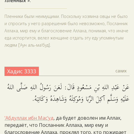
пленных”
».
Пленники были неимущими. Поскольку хозяина овцы не было
и спросить у него разрешения было невозможно, Посланник
Аллаха, мир ему и благословение Аллаха, понимая, что иначе
еда испортится, велел женщине отдать эту еду упомянутым
людям [‘Аун аль-ма‘буд].
Хадис 3333
сахих
عَنْ عَبْدِ اللهِ بْنِ مَسْعُودٍ قَالَ: لَعَنَ رَسُولُ اللهِ صَلَّى اللهُ
عَلَيْهِ وَسَلَّم آكِلَ الرِّبَا وَمُوكِلَهُ وَشَاهِدَهُ وَكَاتِبَهُ.
‘Абдуллах ибн Мас‘уд
, да будет доволен им Аллах,
передаёт, что Посланник Аллаха, мир ему и
благословение Аллаха, проклял того, кто пожирает