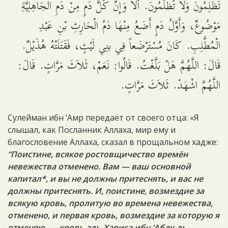
تَظْلِمُونَ وَلاَ تُظْلَمُونَ. أَلاَ وَإِنَّ كُلَّ دَمٍ مِنْ دَمِ الْجَاهِلِيَّةِ
مَوْضُوعٌ، وَأَوَّلُ دَمٍ أَضَعُ مِنْهَا دَمُ الْحَارِثِ بْنِ عَبْدِ
الْمُطَّلِبِ. كَانَ مُسْتَرْضَعاً فِي بنِي لَيْثٍ، فَقَتَلَتْهُ هُذَيْلٌ.
قَالَ: اللَّهُمَّ هَلْ بَلَّغْتُ. قَالُوا: نَعَمْ، ثَلاَثَ مَرَّاتٍ. قَالَ:
اللَّهُمَّ اشْهَدْ. ثَلاَثَ مَرَّاتٍ.
Сулейман ибн ‘Амр передаёт от своего отца: «Я
слышал, как Посланник Аллаха, мир ему и
благословение Аллаха, сказал в прощальном хадже:
“Поистине, всякое ростовщичество времён
невежества отменено. Вам — ваш основной
капитал*, и вы не должны притеснять, и вас не
должны притеснять. И, поистине, возмездие за
всякую кровь, пролитую во времена невежества,
отменено, и первая кровь, возмездие за которую я
отменяю, — кровь аль-Хариса ибн ‘Абду-ль-