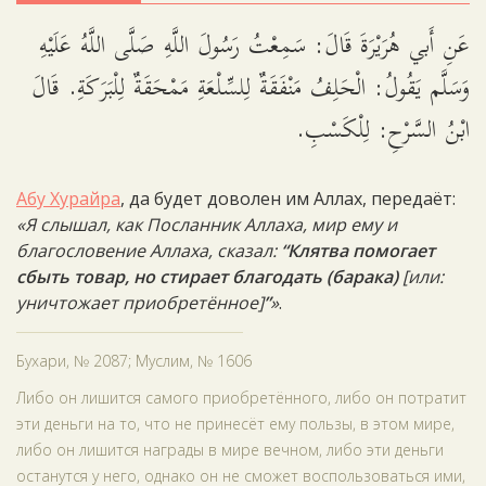
عَنِ أَبي هُرَيْرَةَ قَالَ: سَمِعْتُ رَسُولَ اللَّهِ صَلَّى اللَّهُ عَلَيْهِ
وَسَلَّم يَقُولُ: الْحَلِفُ مَنْفَقَةٌ لِلسِّلْعَةِ مَمْحَقَةٌ لِلْبَرَكَةِ. قَالَ
ابْنُ السَّرْحِ: لِلْكَسْبِ.
Абу Хурайра
, да будет доволен им Аллах, передаёт:
«Я слышал, как Посланник Аллаха, мир ему и
благословение Аллаха, сказал:
“Клятва помогает
сбыть товар, но стирает благодать (барака)
[или:
уничтожает приобретённое]
”
»
.
Бухари, № 2087; Муслим, № 1606
Либо он лишится самого приобретённого, либо он потратит
эти деньги на то, что не принесёт ему пользы, в этом мире,
либо он лишится награды в мире вечном, либо эти деньги
останутся у него, однако он не сможет воспользоваться ими,