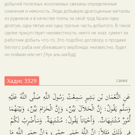
добычей полезных ископаемых связаны определённые
сомнения и неясность. Люди добывали драгоценные металлы
из рудников и в качестве платы за свой труд брали одну
десятую, одну пятую или одну третью часть добытого. В такой
сделке присутствует неизвестность: никто не знал, сумеет ли
работник добыть что-то. Это подобно договору о продаже
беглого раба или убежавшего верблюда: неизвестно, будет
он пойман или нет [‘Аун аль-ма‘буд].
Хадис 3329
сахих
عَنِ النُّعْمَان بْن بَشِيرٍ سَمِعْتُ رَسُولَ اللَّهِ صَلَّى اللَّهُ عَلَيْهِ
وَسَلَّم يَقُولُ: إِنَّ الْحَلاَلَ بَيِّنٌ، وَإِنَّ الْحَرَامَ بَيِّنٌ، وَبَيْنَهُمَا
أُمُورٌ مُشْتَبِهَاتٌ. وَأَحْيَاناً يَقُولُ: مُشْتَبِهَةٌ. وَسَأَضْرِبُ لَكُمْ
فِي ذَلِكَ مَثَلاً: إِنَّ اللَّهَ حَمَى حِمًى، وَإِنَّ حِمَى اللَّهِ مَا