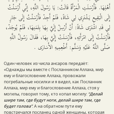
أَهْلِهَا. فَأَرْسَلَتِ الْمَرْأَةُ قَالَتْ: يَا رَسُولَ اللَّهِ، إِنِّي أَرْسَلْتُ
إِلَى الْبَقِيعِ يَشْتَرِي لِي شَاةً، فَلَمْ أَجِدْ فَأَرْسَلْتُ إِلَى جَارٍ
لِي قَدِ اشْتَرَى شَاةً: أَنْ أَرْسِلْ إِلَيَّ بِهَا بِثَمَنِهَا، فَلَمْ يُوجَدْ،
فَأَرْسَلْتُ إِلَى امْرَأَتِهِ، فَأَرْسَلَتْ إِلَيَّ بِهَا، فَقَالَ رَسُولُ اللَّهِ
صَلَّى اللَّهُ عَلَيْهِ وَسَلَّم: أَطْعِمِيهِ الأَسَارَى .
Один человек из числа ансаров передаёт:
«Однажды мы вместе с Посланником Аллаха, мир
ему и благословение Аллаха, провожали
погребальные носилки и я видел, как Посланник
Аллаха, мир ему и благословение Аллаха, стоя у
могилы, говорил тому, кто копал могилу:
“Делай
шире там, где будут ноги, делай шире там, где
будет голова”
. А на обратном пути ему
повстречался посланец одной женщины, которая