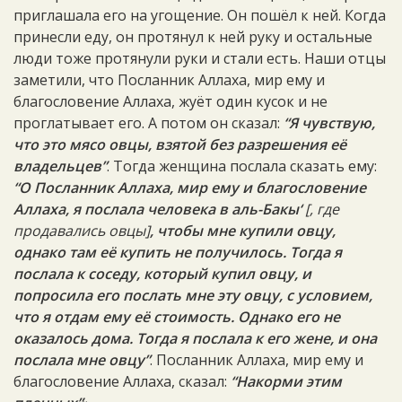
приглашала его на угощение. Он пошёл к ней. Когда
принесли еду, он протянул к ней руку и остальные
люди тоже протянули руки и стали есть. Наши отцы
заметили, что Посланник Аллаха, мир ему и
благословение Аллаха, жуёт один кусок и не
проглатывает его. А потом он сказал:
“Я чувствую,
что это мясо овцы, взятой без разрешения её
владельцев”
. Тогда женщина послала сказать ему:
“О Посланник Аллаха, мир ему и благословение
Аллаха, я послала человека в аль-Бакы‘
[, где
продавались овцы]
, чтобы мне купили овцу,
однако там её купить не получилось. Тогда я
послала к соседу, который купил овцу, и
попросила его послать мне эту овцу, с условием,
что я отдам ему её стоимость. Однако его не
оказалось дома. Тогда я послала к его жене, и она
послала мне овцу”
. Посланник Аллаха, мир ему и
благословение Аллаха, сказал:
“Накорми этим