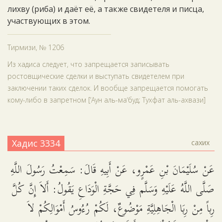
лихву (риба) и даёт её, а также свидетеля и писца,
участвующих в этом.
Тирмизи, № 1206
Из хадиса следует, что запрещается записывать
ростовщические сделки и выступать свидетелем при
заключении таких сделок. И вообще запрещается помогать
кому-либо в запретном [‘Аун аль-ма‘буд; Тухфат аль-ахвази]
Хадис 3334
сахих
عَنْ سُلَيْمَانَ بْنِ عَمْرٍو، عَنْ أَبِيهِ قَالَ: سَمِعْتُ رَسُولَ اللَّهِ
صَلَّى اللَّهُ عَلَيْهِ وَسَلَّم فِي حَجَّةِ الْوَدَاعِ يَقُولُ: أَلاَ إِنَّ كُلَّ
رِباً مِنْ رِبَا الْجَاهِلِيَّةِ مَوْضُوعٌ، لَكُمْ رُءُوسُ أَمْوَالِكُمْ لاَ