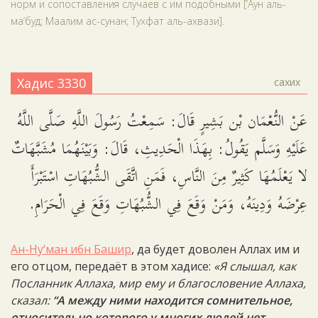
норм и сопоставления случаев с им подобными [‘Аун аль-
ма‘буд; Маалим ас-сунан; Тухфат аль-ахвази].
Хадис 3330
сахих
عَنْ النُّعْمَان بْن بَشِيرٍ قَالَ: سَمِعْتُ رَسُولَ اللَّهِ صَلَّى اللَّهُ
عَلَيْهِ وَسَلَّم يَقُولُ: بِهَذَا الْحَدِيثِ، قَالَ: وَبَيْنَهُمَا مُشَبَّهَاتٌ
لا يَعْلَمُهَا كَثِيرٌ مِنَ النَّاسِ، فَمَنِ اتَّقَى الشُّبُهَاتِ اسْتَبْرَأَ
عِرْضَهُ وَدِينَهُ، وَمَنْ وَقَعَ فِي الشُّبُهَاتِ وَقَعَ فِي الْحَرَامِ.
Ан-Ну‘ман ибн Башир
, да будет доволен Аллах им и
его отцом, передаёт в этом хадисе:
«Я слышал, как
Посланник Аллаха, мир ему и благословение Аллаха,
сказал:
“А между ними находится сомнительное,
относительно которого у многих людей нет