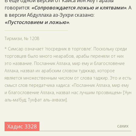
В ещё одной версии от Кайса ибн Абу Гаразы
говорится:
«Сопровождается ложью и клятвами»
. А
в версии Абдуллаха аз-Зухри сказано:
«Пустословием и ложью»
.
Тирмизи, № 1208
* Симсар означает ‘посредник в торговле’. Поскольку среди
торговцев было много неарабов, арабы переняли от них
это название. Посланник Аллаха, мир ему и благословение
Аллаха, назвал их арабским словом туджжар, которое
является множественным числом от слова таджир. Это и есть
смысл слов передатчика хадиса: «Посланник Аллаха, мир ему
и благословение Аллаха, назвал нас лучшим прозвищем» [‘Аун
аль-ма‘буд; Тухфат аль-ахвази].
Хадис 3328
сахих