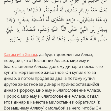
عَنْ حَكِيمِ بْنِ حِزَامٍ، أَنَّ رَسُولَ اللَّهِ صَلَّى اللَّهُ عَلَيْهِ وَسَلَّم
بَعَثَ مَعَهُ بِدِينَارٍ يَشْتَرِي لَهُ أُضْحِيَةً، فَاشْتَرَاهَا بِدِينَارٍ،
وَبَاعَهَا بِدِينَارَيْنِ، فَرَجَعَ فَاشْتَرَى لَهُ أُضْحِيَةً بِدِينَارٍ، وَجَاءَ
بِدِينَارٍ إِلَى النَّبِيِّ صَلَّى اللَّهُ عَلَيْهِ وَسَلَّم، فَتَصَدَّقَ بِهِ النَّبِيُّ
صَلَّى اللَّهُ عَلَيْهِ وَسَلَّم، وَدَعَا لَهُ أنْ يُبَارَكَ لَهُ فِي تِجَارَتِهِ.
Хаким ибн Хизам
, да будет доволен им Аллах,
передаёт, что Посланник Аллаха, мир ему и
благословение Аллаха, дал ему динар и послал его
купить жертвенное животное. Он купил его за
динар, а потом продал за два, а потому купил
другое животное за динар и принёс оставшийся
динар Пророку, мир ему и благословение Аллаха.
Пророк, мир ему и благословение Аллаха, отдал
этот динар в качестве милостыни и обратился [к
Всевышнему Аллаху] с мольбой за него, чтобы Он