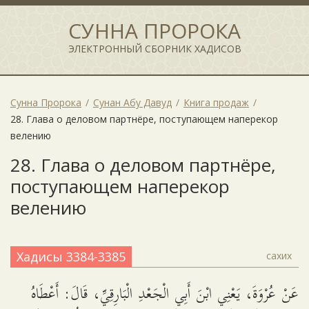
СУННА ПРОРОКА
ЭЛЕКТРОННЫЙ СБОРНИК ХАДИСОВ
Сунна Пророка
Сунан Абу Давуд
Книга продаж
28. Глава о деловом партнёре, поступающем наперекор
велению
28. Глава о деловом партнёре,
поступающем наперекор
велению
Хадисы 3384-3385
сахих
عَنْ عُرْوَةَ، يَعْنِي ابْنَ أَبِي الْجَعْدِ الْبَارِقِيِّ، قَالَ: أَعْطَاهُ