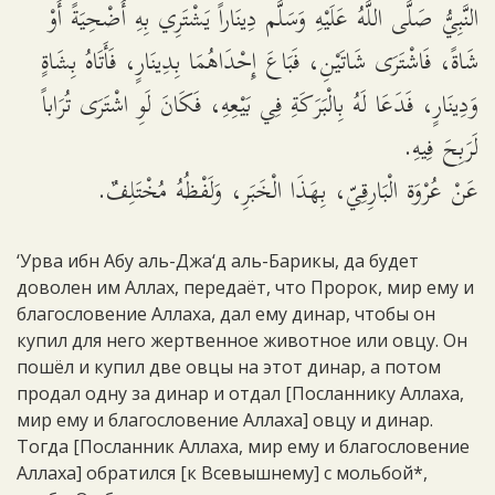
النَّبِيُّ صَلَّى اللَّهُ عَلَيْهِ وَسَلَّم دِينَاراً يَشْتَرِي بِهِ أُضْحِيَةً أَوْ
شَاةً، فَاشْتَرَى شَاتَيْنِ، فَبَاعَ إِحْدَاهُمَا بِدِينَارٍ، فَأَتَاهُ بِشَاةٍ
وَدِينَارٍ، فَدَعَا لَهُ بِالْبَرَكَةِ فِي بَيْعِهِ، فَكَانَ لَوِ اشْتَرَى تُرَاباً
لَرَبِحَ فِيهِ.
عَنْ عُرْوَة الْبَارِقِيّ، بِهَذَا الْخَبَرِ، وَلَفْظُهُ مُخْتَلِفٌ.
‘Урва ибн Абу аль-Джа‘д аль-Барикы, да будет
доволен им Аллах, передаёт, что Пророк, мир ему и
благословение Аллаха, дал ему динар, чтобы он
купил для него жертвенное животное или овцу. Он
пошёл и купил две овцы на этот динар, а потом
продал одну за динар и отдал [Посланнику Аллаха,
мир ему и благословение Аллаха] овцу и динар.
Тогда [Посланник Аллаха, мир ему и благословение
Аллаха] обратился [к Всевышнему] с мольбой*,