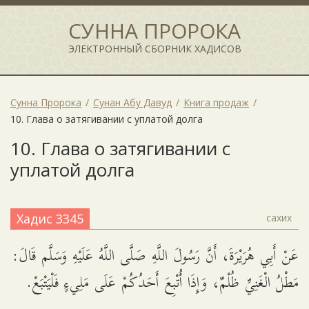
СУННА ПРОРОКА
ЭЛЕКТРОННЫЙ СБОРНИК ХАДИСОВ
Сунна Пророка
Сунан Абу Давуд
Книга продаж
10. Глава о затягивании с уплатой долга
10. Глава о затягивании с
уплатой долга
Хадис 3345
сахих
عَنْ أَبِي هُرَيْرَةَ، أَنَّ رَسُولَ اللَّهِ صَلَّى اللَّهُ عَلَيْهِ وَسَلَّم قَالَ:
مَطْلُ الْغَنِيِّ ظُلْمٌ، وَإِذَا أُتْبِعَ أَحَدُكُمْ عَلَى مَلِيءٍ فَلْيَتْبَعْ.