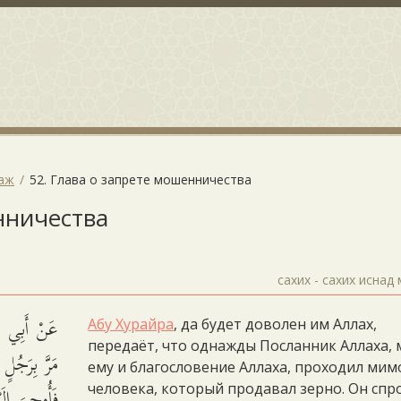
даж
52. Глава о запрете мошенничества
нничества
сахих - сахих иснад
عَنْ أَبِي هُر
Абу Хурайра
, да будет доволен им Аллах,
передаёт, что однажды Посланник Аллаха,
مَرَّ بِرَجُل،
ему и благословение Аллаха, проходил мим
فَأُوحِيَ إِلَ
человека, который продавал зерно. Он спр