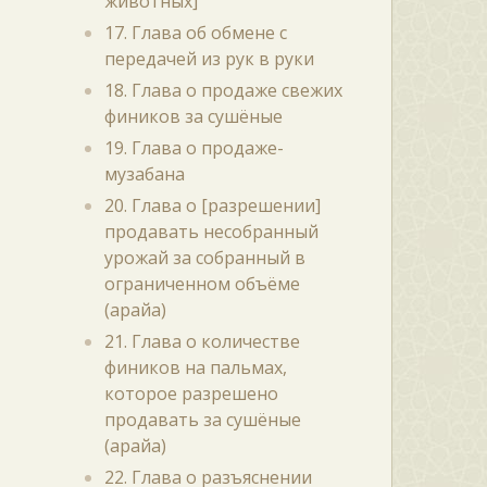
животных]
17. Глава об обмене с
передачей из рук в руки
18. Глава о продаже свежих
фиников за сушёные
19. Глава о продаже-
музабана
20. Глава о [разрешении]
продавать несобранный
урожай за собранный в
ограниченном объёме
(арайа)
21. Глава о количестве
фиников на пальмах,
которое разрешено
продавать за сушёные
(арайа)
22. Глава о разъяснении