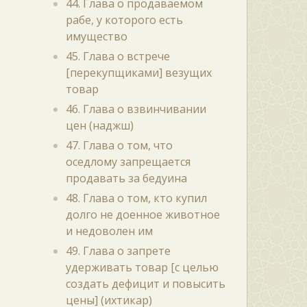
44. Глава о продаваемом
рабе, у которого есть
имущество
45. Глава о встрече
[перекупщиками] везущих
товар
46. Глава о взвинчивании
цен (наджш)
47. Глава о том, что
оседлому запрещается
продавать за бедуина
48. Глава о том, кто купил
долго не доенное животное
и недоволен им
49. Глава о запрете
удерживать товар [с целью
создать дефицит и повысить
цены] (ихтикар)