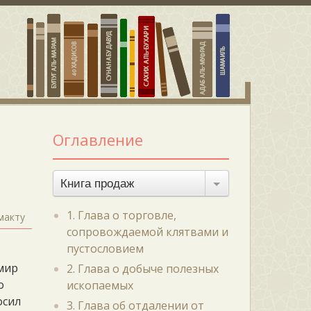
Оглавление
Книга продаж
1. Глава о торговле,
 макту
сопровождаемой клятвами и
пустословием
 мир
2. Глава о добыче полезных
о
ископаемых
осил
3. Глава об отдалении от