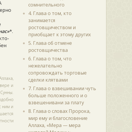
А
сомнительного
зерно
4. Глава о том, кто
занимается
е
ростовщичеством и
нас»
*.
приобщает к этому других
кто-
5. Глава об отмене
бен
ростовщичества
6. Глава о том, что
нежелательно
сопровождать торговые
Аллаха,
сделки клятвами
 вере и
7. Глава о взвешивании чуть
 Сунны.
больше положенного и о
подобно
взвешенивани за плату
с ним и
8. Глава о словах Пророка,
ушается
мир ему и благословение
тности
Аллаха, «Мера — мера