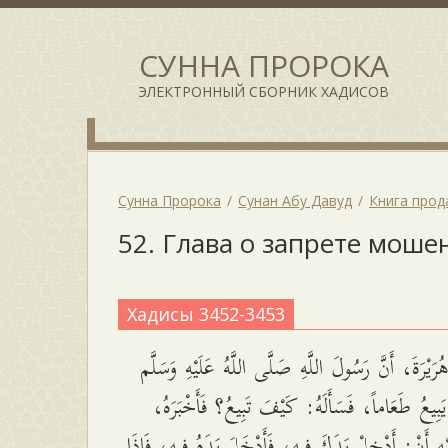
СУННА ПРОРОКА
ЭЛЕКТРОННЫЙ СБОРНИК ХАДИСОВ
Сунна Пророка
Сунан Абу Давуд
Книга про
52. Глава о запрете моше
Хадисы 3452-3453
َيْرَةَ، أَنَّ رَسُولَ اللَّهِ صَلَّى اللَّهُ عَلَيْهِ وَسَلَّم
ٍ يَبِيعُ طَعَاماً، فَسَأَلَهُ: كَيْفَ تَبِيعُ؟ فَأَخْبَرَهُ
يْهِ أَنْ: أَدْخِلْ يَدَكَ فِيهِ، فَأَدْخَلَ يَدَهُ فِيهِ، فَإِذَا