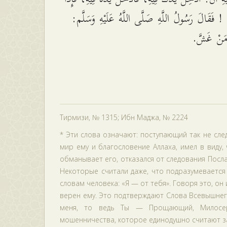
ٌ ! فَقَالَ رَسُولُ اللَّهِ صَلَّى اللَّهُ عَلَيْهِ وَسَلَّم
ا مَنْ غَشَّ
Тирмизи, № 1315; Ибн Маджа, № 2224
* Эти слова означают: поступающий так не сле
мир ему и благословение Аллаха, имел в виду,
обманывает его, отказался от следования Посла
Некоторые считали даже, что подразумевается
словам человека: «Я — от тебя». Говоря это, он 
верен ему. Это подтверждают Слова Всевышнего:
меня, то ведь Ты — Прощающий, Милосердн
мошенничества, которое единодушно считают зап