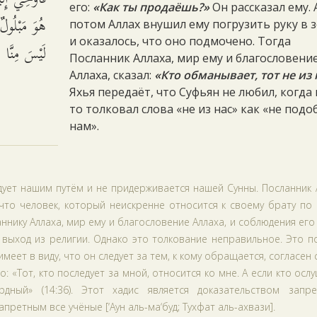
его:
«Как ты продаёшь?»
Он рассказал ему. 
هُوَ مَبْلُول:
потом Аллах внушил ему погрузить руку в 
и оказалось, что оно подмочено. Тогда
لَيْسَ مِنَّ.
Посланник Аллаха, мир ему и благословени
Аллаха, сказал:
«Кто обманывает, тот не из 
Яхья передаёт, что Суфьян не любил, когда 
то толковал слова «не из нас» как «не подо
нам».
дует нашим путём и не придерживается нашей Сунны. Посланник 
 что человек, который неискренне относится к своему брату по
ннику Аллаха, мир ему и благословение Аллаха, и соблюдения его
 выход из религии. Однако это толкование неправильное. Это 
имеет в виду, что он следует за тем, к кому обращается, согласен 
 «Тот, кто последует за мной, относится ко мне. А если кто осл
ый» (14:36). Этот хадис является доказательством запре
ретным все учёные [‘Аун аль-ма‘буд; Тухфат аль-ахвази].