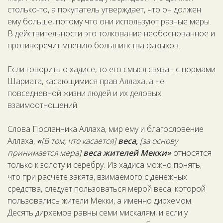
столько-то, а покупатель утверждает, что он должен
ему больше, потому что они используют разные меры.
В действительности это толкование необоснованное и
противоречит мнению большинства факыхов.
Если говорить о хадисе, то его смысл связан с нормами
Шариата, касающимися прав Аллаха, а не
повседневной жизни людей и их деловых
взаимоотношений.
Слова Посланника Аллаха, мир ему и благословение
Аллаха,
«
[В том, что касается]
веса,
[за основу
принимается мера]
веса жителей Мекки»
относятся
только к золоту и серебру. Из хадиса можно понять,
что при расчёте закята, взимаемого с денежных
средства, следует пользоваться мерой веса, которой
пользовались жители Мекки, а именно дирхемом.
Десять дирхемов равны семи мискалям, и если у