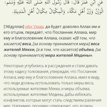
عَنِ ابْنِ عُمَرَ قَالَ: قَالَ رَسُولُ اللَّهِ صَلَّى اللَّهُ عَلَيْهِ وَسَلَّم:
الْوَزْنُ وَزْنُ أَهْلِ مَكَّةَ، وَالْمِكْيَالُ مِكْيَالُ أَهْلِ الْمَدِينَةِ.
[‘Абдуллах]
ибн ‘Умар
, да будет доволен Аллах им и
его отцом, передаёт, что Посланник Аллаха, мир
ему и благословение Аллаха, сказал:
«
[В том, что
касается]
веса,
[за основу принимается мера]
веса
жителей Мекки,
[а в том, что касается]
объёма,
[за
основу принимается]
мера жителей Медины»
.
Некоторые углубились в рассуждения и стали давать
этому хадису толкования, утверждая, что Посланник
Аллаха, мир ему и благословение Аллаха, имел в виду,
что люди должны использовать только меры веса,
используемые жителями Мекки, и меры объёма,
используемые жителями Медины, дабы избежать
конфликтов, которые могут стать следствием различия
мер. Например, продавец утверждает, что должен