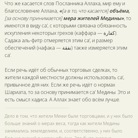
Что же касается слов Посланника Аллаха, мир ему и
благословение Аллаха,
«
[а в то, что касается]
объёма,
[за основу принимается]
мера жителей Медины»
, то
имеются в виду са‘, с которыми связана обязанность
искупления некоторых грехов (каффара — كفارة).
Садака аль-фитр отмеряется этим са‘, и размер
обеспечений (нафака — نفقة) также измеряется этим
са‘.
Если речь идёт об обычных торговых сделках, то
жители каждой местности должны использовать са‘,
привычное для них. Если же речь идёт о нормах
Шариата, то за основу принимается са‘ Медины. Это и
есть смысл хадиса. А Аллах знает обо всём лучше.
Дело в том, что жители Мекки были торговцами, и у них было
больше знаний о мерах веса, тогда как жители Медины
занимались земледелием, и, соответственно, у них было