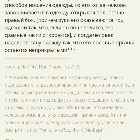
способов ношения одежды, то это когда человек
заворачивается в одежду, открывая полностью
правый бок, [причём руки его оказываются под
одеждой так, что, если он пошевелится, его
срамные части откроются], и когда человек
надевает одну одежду так, что его половые органы
остаются неприкрытыми***.
Бухари, № 2147; Ибн Маджа, № 2170
* Это когда человек покупает, например, одежду, только
ощупывая, но не разворачивая её и не рассматривая, и если
потом, посмотрев на неё, он увидит какой-то недостаток, то
он уже не имеет права вернуть товар продавцу и отказаться
от сделки. Согласно другому объяснению, это когда два
человека обмениваются одеждами, причём каждый их них
только ощупывает одежду, которую отдаёт другой, но не
смотрит на неё [‘Аун аль-ма‘буд; Фатх Аль-Бари].