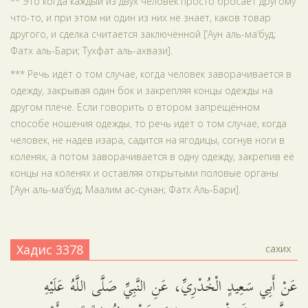
** Это когда каждый из двух человек просто бросает другому
что-то, и при этом ни один из них не знает, каков товар
другого, и сделка считается заключённой [‘Аун аль-ма‘буд;
Фатх аль-Бари; Тухфат аль-ахвази].
*** Речь идёт о том случае, когда человек заворачивается в
одежду, закрывая один бок и закрепляя концы одежды на
другом плече. Если говорить о втором запрещённом
способе ношения одежды, то речь идёт о том случае, когда
человек, не надев изара, садится на ягодицы, согнув ноги в
коленях, а потом заворачивается в одну одежду, закрепив её
концы на коленях и оставляя открытыми половые органы
[‘Аун аль-ма‘буд; Маалим ас-сунан; Фатх Аль-Бари].
Хадис 3378
сахих
عَنْ أَبِي سَعِيدٍ الْخُدْرِيِّ، عَنِ النَّبِيِّ صَلَّى اللَّهُ عَلَيْهِ