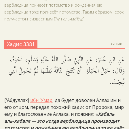
верблюдица принесёт потомство и рождённая ею
верблюдица тоже принесёт потомство. Таким образом, срок
получается неизвестным [‘Аун аль-ма‘буд].
Хадис 3381
сахих
عَنِ ابْنِ عُمَرَ، عَنِ النَّبِيِّ صَلَّى اللَّهُ عَلَيْهِ وَسَلَّم، نَحْوَهُ،
وَقَالَ: حَبَلُ الْحَبَلَةِ: أَنْ تُنْتَجَ النَّاقَةُ بَطْنَهَا ثُمَّ تَحْمِلُ الَّتِي
نُتِجَتْ.
[‘Абдуллах]
ибн ‘Умар
, да будет доволен Аллах им и
его отцом, передал похожий хадис от Пророка, мир
ему и благословение Аллаха, и пояснил:
«Хабаль
аль-хабаля — это когда верблюдица производит
потомство и рождённая ею верблюдица тоже даёт