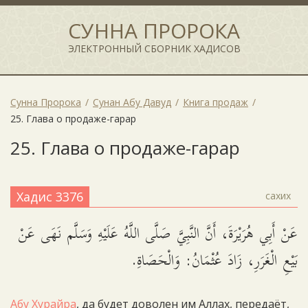
СУННА ПРОРОКА
ЭЛЕКТРОННЫЙ СБОРНИК ХАДИСОВ
Сунна Пророка
Сунан Абу Давуд
Книга продаж
25. Глава о продаже-гарар
25. Глава о продаже-гарар
Хадис 3376
сахих
عَنْ أَبِي هُرَيْرَةَ، أَنَّ النَّبِيَّ صَلَّى اللَّهُ عَلَيْهِ وَسَلَّم نَهَى عَنْ
بَيْعِ الْغَرَرِ، زَادَ عُثْمَانُ: وَالْحَصَاةِ.
Абу Хурайра
, да будет доволен им Аллах, передаёт,