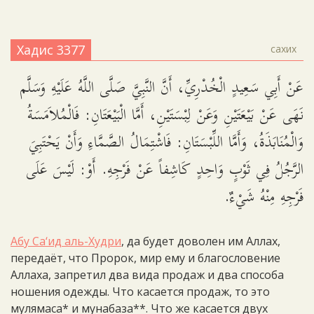
Хадис 3377
сахих
عَنْ أَبِي سَعِيدٍ الْخُدْرِيِّ، أَنَّ النَّبِيَّ صَلَّى اللَّهُ عَلَيْهِ وَسَلَّم
نَهَى عَنْ بَيْعَتَيْنِ وَعَنْ لِبْسَتَيْنِ، أَمَّا الْبَيْعَتَانِ: فَالْمُلاَمَسَةُ
وَالْمُنَابَذَةُ، وَأَمَّا اللِّبْسَتَانِ: فَاشْتِمَالُ الصَّمَّاءِ وَأَنْ يَحْتَبِيَ
الرَّجُلُ فِي ثَوْبٍ وَاحِدٍ كَاشِفاً عَنْ فَرْجِهِ. أَوْ: لَيْسَ عَلَى
فَرْجِهِ مِنْهُ شَيْءٌ.
Абу Са‘ид аль-Худри
, да будет доволен им Аллах,
передаёт, что Пророк, мир ему и благословение
Аллаха, запретил два вида продаж и два способа
ношения одежды. Что касается продаж, то это
мулямаса* и мунабаза**. Что же касается двух