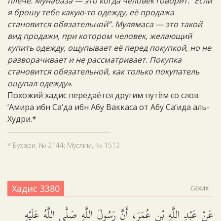
плече. Мунабаза — это когда человек говорит: “Если
я брошу тебе какую-то одежду, её продажа
становится обязательной”. Мулямаса — это такой
вид продажи, при котором человек, желающий
купить одежду, ощупывает её перед покупкой, но не
разворачивает и не рассматривает. Покупка
становится обязательной, как только покупатель
ощупал одежду»
.
Похожий хадис передаётся другим путём со слов
‘Амира ибн Са‘да ибн Абу Ваккаса от Абу Са‘ида аль-
Худри.*
* Бухари, № 2144; Муслим, № 1512
Хадис 3380
сахих
عَنْ عَبْدِ اللَّهِ بْنِ عُمَرَ، أَنَّ رَسُولَ اللَّهِ صَلَّى اللَّهُ عَلَيْهِ