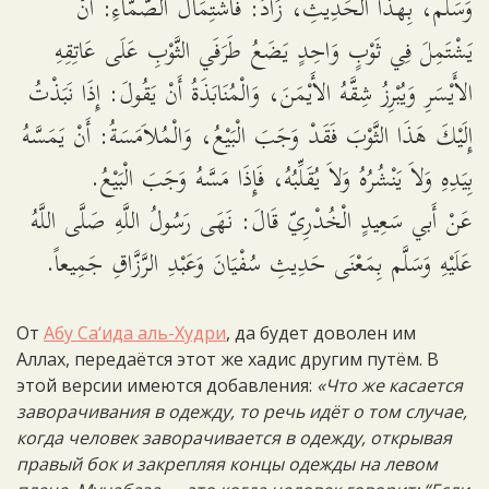
وَسَلَّم، بِهذَا الْحَدِيثِ، زَادَ: فَاشْتِمَالُ الصَّمَّاءِ: أَنْ
يَشْتَمِلَ فِي ثَوْبٍ وَاحِدٍ يَضَعُ طَرَفَي الثَّوْبِ عَلَى عَاتِقِهِ
الأَيْسَرِ وَيُبْرِزُ شِقَّهُ الأَيْمَنَ، وَالْمُنَابَذَةُ أَنْ يَقُولَ: إِذَا نَبَذْتُ
إِلَيْكَ هَذَا الثَّوْبَ فَقَدْ وَجَبَ الْبَيْعُ، وَالْمُلاَمَسَةُ: أَنْ يَمَسَّهُ
بِيَدِهِ وَلاَ يَنْشُرُهُ وَلاَ يُقَلِّبُهُ، فَإِذَا مَسَّهُ وَجَبَ الْبَيْعُ.
عَنْ أَبي سَعِيدٍ الْخُدْرِيّ قَالَ: نَهَى رَسُولُ اللَّهِ صَلَّى اللَّهُ
عَلَيْهِ وَسَلَّم بِمَعْنَى حَدِيثِ سُفْيَانَ وَعَبْدِ الرَّزَّاقِ جَمِيعاً.
От
Абу Са‘ида аль-Худри
, да будет доволен им
Аллах, передаётся этот же хадис другим путём. В
этой версии имеются добавления:
«Что же касается
заворачивания в одежду, то речь идёт о том случае,
когда человек заворачивается в одежду, открывая
правый бок и закрепляя концы одежды на левом