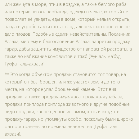
или жемчуга в море, птиц в воздухе, а также беглого раба
или потерявшегося верблюда, одежды в чехле, который не
позволяет её увидеть, еды в доме, который нельзя открыть,
плода в утробе самки скота, плоды дерева, которое ещё не
дало плодов. Подобные сделки недействительны. Посланник
Аллаха, мир ему и благословение Аллаха, запретил продажу-
гарар, дабы защитить имущество от напрасной растраты, а
также во избежание конфликтов и тяжб [‘Аун аль-ма‘буд;
Тухфат аль-ахвази].
** Это когда объектом продажи становится тот товар, на
который он был брошен, или же участок земли до того
места, на которое упал брошенный камень. Этот вид
продажи, а также продажа-мулямаса, продажа-мунабаза,
продажа приплода приплода животного и другие подобные
виды продажи, запрещённые исламом, хоть и входят в
продажу-гарар, но упомянуты особо, поскольку были широко
распространены во времена невежества [Тухфат аль-
ахвази].