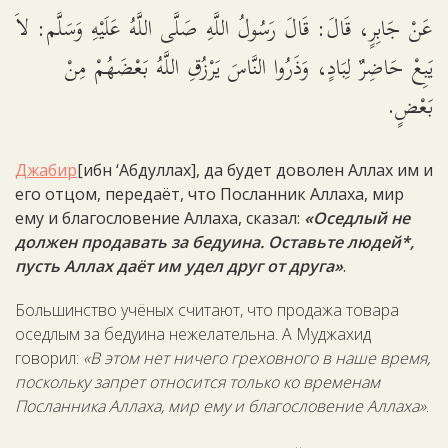
عَنْ جَابِرٍ، قَالَ: قَالَ رَسُولُ اللَّهِ صَلَّى اللَّهُ عَلَيْهِ وَسَلَّم: لاَ
يَبِعْ حَاضِرٌ لِبَادٍ، وَذَرُوا النَّاسَ يَرْزُقِ اللَّهُ بَعْضَهُمْ مِنْ
بَعْضٍ.
Джабир
[ибн ‘Абдуллах], да будет доволен Аллах им и
его отцом, передаёт, что Посланник Аллаха, мир
ему и благословение Аллаха, сказал:
«Оседлый не
должен продавать за бедуина. Оставьте людей*,
пусть Аллах даёт им удел друг от друга»
.
Большинство учёных считают, что продажа товара
оседлым за бедуина нежелательна. А Муджахид
говорил:
«В этом нет ничего греховного в наше время,
поскольку запрет относится только ко временам
Посланника Аллаха, мир ему и благословение Аллаха»
.