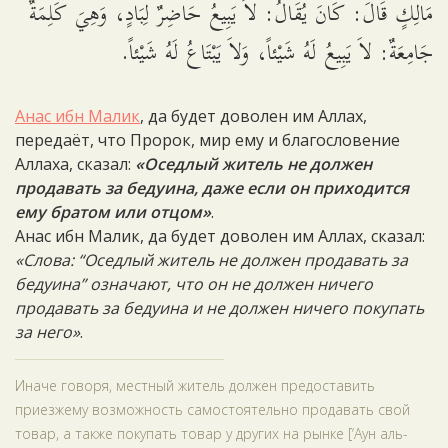
مَالِكٍ قَالَ: كَانَ يُقَالُ: لاَ يَبِيعُ حَاضِرٌ لِبَادٍ، وَهِيَ كَلِمَةٌ
جَامِعَةٌ: لاَ يَبِيعُ لَهُ شَيْئاً، وَلاَ يَبْتَاعُ لَهُ شَيْئاً.
Анас ибн Малик
, да будет доволен им Аллах,
передаёт, что Пророк, мир ему и благословение
Аллаха, сказал:
«Оседлый житель не должен
продавать за бедуина, даже если он приходится
ему братом или отцом»
.
Анас ибн Малик, да будет доволен им Аллах, сказал:
«Слова: “Оседлый житель не должен продавать за
бедуина” означают, что он не должен ничего
продавать за бедуина и не должен ничего покупать
за него»
.
Иначе говоря, местный житель должен предоставить
приезжему возможность самостоятельно продавать свой
товар, а также покупать товар у других на рынке [‘Аун аль-