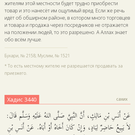
жителям этой местности будет трудно приобрести
товар и это нанесёт им ощутимый вред. Если же речь
идёт об обширном районе, в котором много торговцев
и товара и продажа через посредников не отражается
на положении людей, то это разрешено. А Аллах знает
обо всём лучше.
Бухари, № 2158; Муслим, № 1521
* То есть местному жителю не разрешается продавать за
приезжего.
Хадис 3440
сахих
عَنْ أَنَسِ بْنِ مَالِكٍ، أَنَّ النَّبِيَّ صَلَّى اللهُ عَلَيْهِ وَسَلَّم قَالَ:
لاَ يَبِيعُ حَاضِرٌ لِبَادٍ، وَإِنْ كَانَ أَخَاهُ أَوْ أَبَاهُ. عَنْ أَنَسِ بْنِ