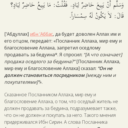
وَسَلَّم أَنْ يَبِيعَ حَاضِرٌ لِبَادٍ. فَقُلْتُ: مَا يَبِيعُ حَاضِرٌ لِبَادٍ؟
قَالَ: لاَ يَكُونُ لَهُ سِمْسَاراً.
[‘Абдуллах]
ибн ‘Аббас
, да будет доволен Аллах им и
его отцом, передаёт: «Посланник Аллаха, мир ему и
благословение Аллаха, запретил оседлому
продавать за бедуина*. Я спросил:
“[А что означает]
продажа оседлого за бедуина?”
[Посланник Аллаха,
мир ему и благословение Аллаха] сказал:
“Он не
должен становиться посредником
[между ним и
покупателями]
”
».
Сказанное Посланником Аллаха, мир ему и
благословение Аллаха, о том, что оседлый житель не
должен продавать за бедуина, подразумевает также,
что он не должен и покупать за него. Такого мнения
придерживался Ибн Сирин. А слова Посланника