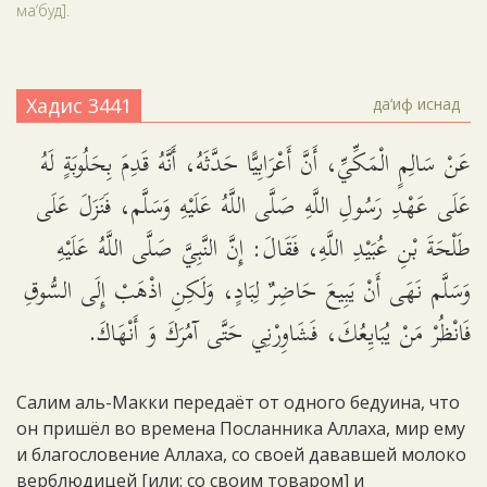
ма‘буд].
Хадис 3441
да‘иф иснад
عَنْ سَالِمٍ الْمَكِّيِّ، أَنَّ أَعْرَابِيًّا حَدَّثَهُ، أَنَّهُ قَدِمَ بِحَلُوبَةٍ لَهُ
عَلَى عَهْدِ رَسُولِ اللَّهِ صَلَّى اللَّهُ عَلَيْهِ وَسَلَّم، فَنَزَلَ عَلَى
طَلْحَةَ بْنِ عُبَيْدِ اللَّهِ، فَقَالَ: إِنَّ النَّبِيَّ صَلَّى اللَّهُ عَلَيْهِ
وَسَلَّم نَهَى أَنْ يَبِيعَ حَاضِرٌ لِبَادٍ، وَلَكِنِ اذْهَبْ إِلَى السُّوقِ
فَانْظُرْ مَنْ يُبَايِعُكَ، فَشَاوِرْنِي حَتَّى آمُرَكَ وَ أَنْهَاكَ.
Салим аль-Макки передаёт от одного бедуина, что
он пришёл во времена Посланника Аллаха, мир ему
и благословение Аллаха, со своей дававшей молоко
верблюдицей [или: со своим товаром] и