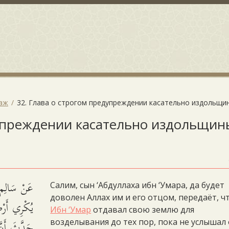
даж
32. Глава о строгом предупреждении касательно издольщи
дупреждении касательно издольщин
عَنْ سَالِم ب
Салим, сын ‘Абдуллаха ибн ‘Умара, да будет
доволен Аллах им и его отцом, передаёт, ч
يُكْرِي أَرْض
Ибн ‘Умар
отдавал свою землю для
حَدَّثَ أَنَّ
возделывания до тех пор, пока не услышал 