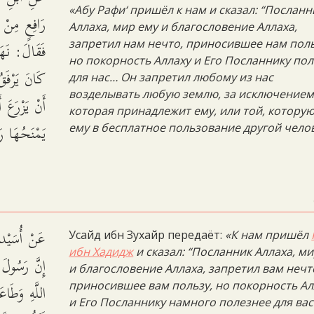
«Абу Рафи‘ пришёл к нам и сказал: “Посланн
رَافِعٍ مِنْ ،
Аллаха, мир ему и благословение Аллаха,
فَقَالَ: نَهَا
запретил нам нечто, приносившее нам поль
но покорность Аллаху и Его Посланнику по
كَانَ يَرْفَقُ
для нас… Он запретил любому из нас
возделывать любую землю, за исключением
أَنْ يَزْرَعَ أ
которая принадлежит ему, или той, которую
يَمْنَحُهَا .
ему в бесплатное пользование другой чело
عَنْ أُسَيْ:
Усайд ибн Зухайр передаёт:
«К нам пришёл
ибн Хадидж
и сказал: “Посланник Аллаха, м
إِنَّ رَسُولَ 
и благословение Аллаха, запретил вам нечт
اللَّهِ وَطَاع
приносившее вам пользу, но покорность Ал
и Его Посланнику намного полезнее для вас