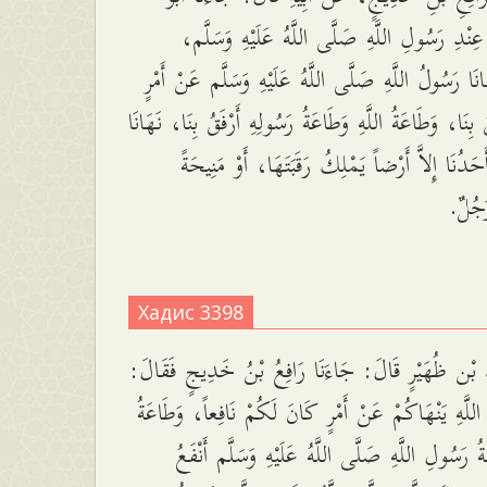
عِنْدِ رَسُولِ اللَّهِ صَلَّى اللَّهُ عَلَيْهِ وَسَلَّم
نَا رَسُولُ اللَّهِ صَلَّى اللَّهُ عَلَيْهِ وَسَلَّم عَنْ أَمْرٍ
 بِنَا، وَطَاعَةُ اللَّهِ وَطَاعَةُ رَسُولِهِ أَرْفَقُ بِنَا، نَهَانَا
َحَدُنَا إِلاَّ أَرْضاً يَمْلِكُ رَقَبَتَهَا، أَوْ مَنِيحَةً
رَجُلٌ
Хадис 3398
د بْن ظُهَيْرٍ قَالَ: جَاءَنَا رَافِعُ بْنُ خَدِيجٍ فَقَالَ
اللَّهِ يَنْهَاكُمْ عَنْ أَمْرٍ كَانَ لَكُمْ نَافِعاً، وَطَاعَةُ
َةُ رَسُولِ اللَّهِ صَلَّى اللَّهُ عَلَيْهِ وَسَلَّم أَنْفَعُ