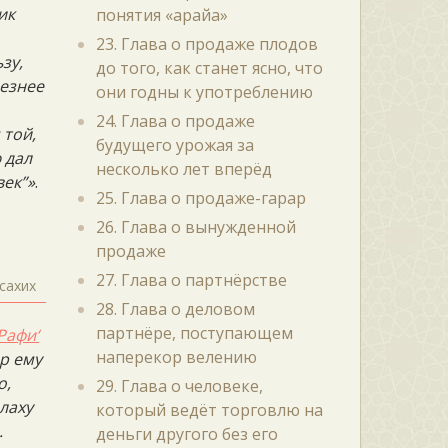
ик
понятия «арайа»
23. Глава о продаже плодов
зу,
до того, как станет ясно, что
лезнее
они годны к употреблению
24. Глава о продаже
 той,
будущего урожая за
 дал
несколько лет вперёд
век”»
.
25. Глава о продаже-гарар
26. Глава о вынужденной
продаже
27. Глава о партнёрстве
сахих
28. Глава о деловом
партнёре, поступающем
Рафи‘
наперекор велению
ир ему
о,
29. Глава о человеке,
лаху
который ведёт торговлю на
.
деньги другого без его