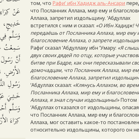
том, что
Рафи‘ ибн Хадидж аль-Ансари
пере
عَنْ كِرَاءِ 
что Посланник Аллаха, мир ему и благосло
Аллаха, запретил издольщину. ‘Абдуллах
خَدِيجٍ، مَاذ
встретился с ним и сказал:
«О Ибн Хадидж! Ч
وَسَلَّم فِي:
передаёшь от Посланника Аллаха, мир ему 
благословение Аллаха, о запрете издольщи
سَمِعْتُ عَمّ
Рафи‘ сказал ‘Абдуллаху ибн ‘Умару:
«Я слыш
двух своих дядей по отцу, которые участвов
أَنَّ رَسُولَ 
битве при Бадре, как они пересказывали св
الأَرْضِ. قَا
домочадцам, что Посланник Аллаха, мир ем
благословение Аллаха, запретил издольщин
رَسُولِ اللَّ
‘Абдуллах сказал:
«Клянусь Аллахом, во вре
خَشِيَ عَبْدُ
Посланника Аллаха, мир ему и благословен
Аллаха, я знал случаи издольщины!»
Потом
وَسَلَّم أَحْ
‘Абдуллах отказался от издольщины, опасая
что Посланник Аллаха, мир ему и благосло
كِرَاءَ الأ.
Аллаха, мог оставить какое-то постановле
относительно издольщины, которого он не