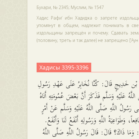
Бухари, № 2345; Муслим, № 1547
Хадис Рафи‘ ибн Хадиджа о запрете издольщи
упомянут в общем, надлежит понимать в све
издольщины запрещён и почему. Сдавать зем
(половину, треть и так далее) не запрещено [‘Аун 
Хадисы 3395-3396
بْن خَدِيجٍ قَالَ: كُنَّا نُخَابِرُ عَلَى عَهْدِ رَسُولِ
 اللَّهُ عَلَيْهِ وَسَلَّم فَذَكَرَ أَنَّ بَعْضَ عُمُومَتِهِ أَتَاهُ
ى رَسُولُ اللَّهِ صَلَّى اللَّهُ عَلَيْهِ وَسَلَّم عَنْ أَمْرٍ
افِعاً، وَطَوَاعِيَةُ اللَّهِ وَرَسُولِهِ أَنْفَعُ لَنَا وَأَنْفَعُ
ا: وَمَا ذَاكَ؟ قَالَ: قَالَ رَسُولُ اللَّهِ صَلَّى اللَّهُ