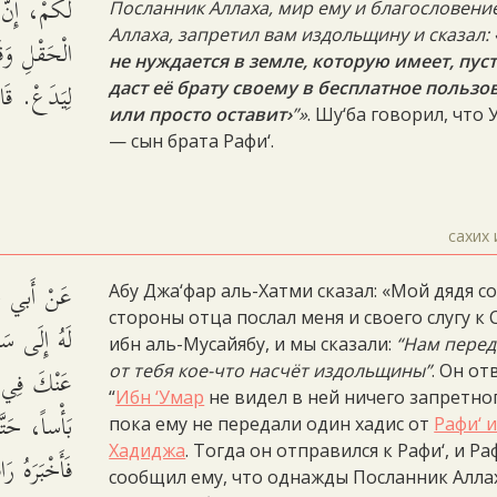
لَكُمْ، إِنَّ 
Посланник Аллаха, мир ему и благословени
Аллаха, запретил вам издольщину и сказал:
الْحَقْلِ وَق
не нуждается в земле, которую имеет, пус
لِيَدَعْ. ق.
даст её брату своему в бесплатное пользо
или просто оставит›
”»
. Шу‘ба говорил, что 
— сын брата Рафи‘.
сахих 
عَنْ أَبي جَع
Абу Джа‘фар аль-Хатми сказал: «Мой дядя с
стороны отца послал меня и своего слугу к 
لَهُ إِلَى سَ
ибн аль-Мусайябу, и мы сказали:
“Нам перед
عَنْكَ فِي ال
от тебя кое-что насчёт издольщины”
. Он от
“
Ибн ‘Умар
не видел в ней ничего запретно
بَأْساً، حَتّ
пока ему не передали один хадис от
Рафи‘ 
Хадиджа
. Тогда он отправился к Рафи‘, и Ра
فَأَخْبَرَهُ رَ
сообщил ему, что однажды Посланник Алла