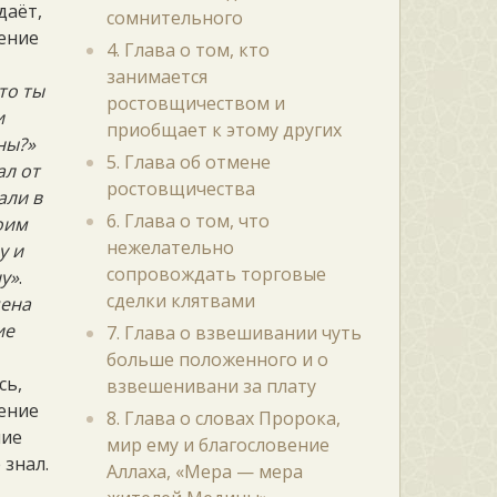
даёт,
сомнительного
вение
4. Глава о том, кто
занимается
то ты
ростовщичеством и
и
приобщает к этому других
ны?»
5. Глава об отмене
ал от
ростовщичества
али в
6. Глава о том, что
оим
нежелательно
у и
сопровождать торговые
у»
.
сделки клятвами
мена
ие
7. Глава о взвешивании чуть
больше положенного и о
сь,
взвешенивани за плату
вение
8. Глава о словах Пророка,
ние
мир ему и благословение
 знал.
Аллаха, «Мера — мера