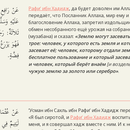
عَنْ رَافِعِ
Рафи‘ ибн Хадидж
, да будет доволен им Алл
передаёт, что Посланник Аллаха, мир ему и
عَلَيْهِ وَسَلّ
благословение Аллаха, запретил издольщи
ثَلاَثَةٌ: رَج
обмен несобранного ещё урожая на собра
(музабана) и сказал:
«Землю могут засеват
فَهُوَ يَزْرَ
трое: человек, у которого есть земля и ко
засевает её; человек, которому отдали зе
فِضَّةٍ.
бесплатное пользование и который засева
и человек, который берёт внаём
[и воздел
чужую землю за золото или серебро»
.
عَنْ عُثْمَا
‘Усман ибн Сахль ибн Рафи‘ ибн Хадидж пер
«Я был сиротой, и
Рафи‘ ибн Хадидж
воспит
لَيَتِيمٌ فِ
меня, и я совершал хадж вместе с ним. И к 