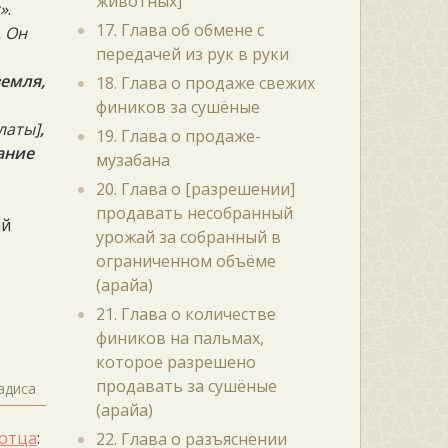
животных]
»
.
17. Глава об обмене с
. Он
передачей из рук в руки
земля,
18. Глава о продаже свежих
фиников за сушёные
латы]
,
19. Глава о продаже-
ание
музабана
20. Глава о [разрешении]
продавать несобранный
ий
урожай за собранный в
ограниченном объёме
(арайа)
21. Глава о количестве
фиников на пальмах,
которое разрешено
продавать за сушёные
адиса
(арайа)
отца
:
22. Глава о разъяснении