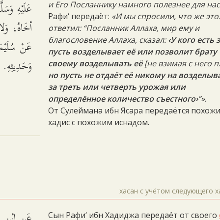
عَلَيْهِ وَسَل
и Его Посланнику намного полезнее для нас
Рафи‘ передаёт:
«И мы спросили, что же это
أخَاهُ، وَلا.
ответил: “Посланник Аллаха, мир ему и
благословение Аллаха, сказал:
‹У кого есть 
عَنْ سُلَيْمَ
пусть возделывает её или позволит брату
وَحَدِيثِهِ.
своему возделывать её
[не взимая с него п
но пусть не отдаёт её никому на возделыв
за треть или четверть урожая или
определённое количество съестного›
”»
.
От Сулеймана ибн Ясара передаётся похож
хадис с похожим иснадом.
хасан с учётом следующего х
عَنِ ابْنِ رَ
Сын Рафи‘ ибн Хадиджа передаёт от своего