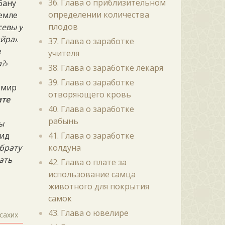
36. Глава о приблизительном
бану
определении количества
земле
плодов
севы у
айра›
.
37. Глава о заработке
е
учителя
?›
38. Глава о заработке лекаря
39. Глава о заработке
, мир
отворяющего кровь
ите
40. Глава о заработке
рабынь
ы
‘ид
41. Глава о заработке
брату
колдуна
ать
42. Глава о плате за
использование самца
животного для покрытия
самок
43. Глава о ювелире
сахих