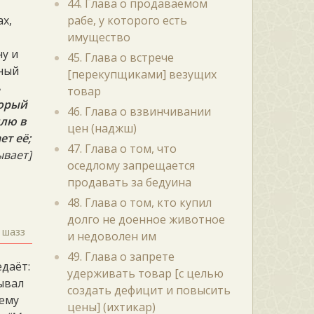
44. Глава о продаваемом
ах,
рабе, у которого есть
имущество
ну и
45. Глава о встрече
нный
[перекупщиками] везущих
ь
товар
торый
46. Глава о взвинчивании
млю в
цен (наджш)
ет её;
47. Глава о том, что
ывает]
оседлому запрещается
продавать за бедуина
48. Глава о том, кто купил
долго не доенное животное
шазз
и недоволен им
49. Глава о запрете
едаёт:
удерживать товар [с целью
ывал
создать дефицит и повысить
нему
цены] (ихтикар)