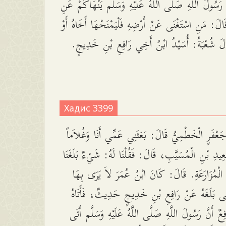
رَسُولَ اللَّهِ صَلَّى اللَّهُ عَلَيْهِ وَسَلَّم يَنْهَاكُمْ عَنِ
َالَ: مَنِ اسْتَغْنَى عَنْ أَرْضِهِ فَلْيَمْنَحْهَا أَخَاهُ أَوْ
َالَ شُعْبَةُ: أُسَيْدُ ابْنُ أَخِي رَافِعِ بْنِ خَدِيجٍ
Хадис 3399
ْفَرٍ الْخَطْمِيُّ قَالَ: بَعَثَنِي عَمِّي أَنَا وَغُلاَماً
عِيدِ بْنِ الْمُسَيَّبِ، قَالَ: فَقُلْنَا لَهُ: شَيْءٌ بَلَغَنَا
ْمُزَارَعَةِ. قَالَ: كَانَ ابْنُ عُمَرَ لاَ يَرَى بِهَا
َى بَلَغَهُ عَنْ رَافِعِ بْنِ خَدِيجٍ حَدِيثٌ، فَأَتَاهُ
افِعٌ أَنَّ رَسُولَ اللَّهِ صَلَّى اللَّهُ عَلَيْهِ وَسَلَّم أَتَى