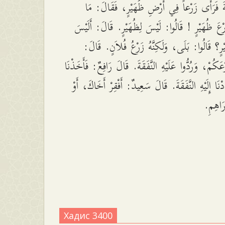
ةَ فَرَأَى زَرْعاً فِي أَرْضِ ظُهَيْرٍ، فَقَالَ: مَا
عَ ظُهَيْرٍ ! قَالُوا: لَيْسَ لِظُهَيْرٍ. قَالَ: أَلَيْسَ
ْرٍ؟ قَالُوا: بَلَى، وَلَكِنَّهُ زَرْعُ فُلاَنٍ. قَالَ
َكُمْ، وَرُدُّوا عَلَيْهِ النَّفَقَةَ. قَالَ رَافِعٌ: فَأَخَذْنَا
َدْنَا إِلَيْهِ النَّفَقَةَ. قَالَ سَعِيدٌ: أَفْقِرْ أَخَاكَ، أَوْ
َّرَاهِمِ
Хадис 3400