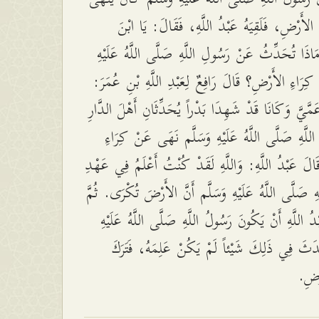
الأَرْضِ، فَلَقِيَهُ عَبْدُ اللَّهِ، فَقَالَ: يَا ابْنَ
َا تُحَدِّثُ عَنْ رَسُولِ اللَّهِ صَلَّى اللَّهُ عَلَيْهِ
 كِرَاءِ الأَرْضِ؟ قَالَ رَافِعٌ لِعَبْدِ اللَّهِ بْنِ عُمَرَ
َيَّ وَكَانَا قَدْ شَهِدَا بَدْراً يُحَدِّثَانِ أَهْلَ الدَّارِ
اللَّهِ صَلَّى اللَّهُ عَلَيْهِ وَسَلَّم نَهَى عَنْ كِرَاءِ
لَ عَبْدُ اللَّهِ: وَاللَّهِ لَقَدْ كُنْتُ أَعْلَمُ فِي عَهْدِ
هِ صَلَّى اللَّهُ عَلَيْهِ وَسَلَّم أَنَّ الأَرْضَ تُكْرَى. ثُمَّ
 اللَّهِ أَنْ يَكُونَ رَسُولُ اللَّهِ صَلَّى اللَّهُ عَلَيْهِ
دَثَ فِي ذَلِكَ شَيْئاً لَمْ يَكُنْ عَلِمَهُ، فَتَرَكَ
َرْضِ