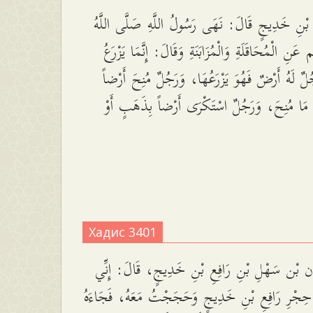
 بْنِ خَدِيجٍ قَالَ: نَهَى رَسُولُ اللَّهِ صَلَّى اللَّهُ
َم عَنِ الْمُحَاقَلَةِ وَالْمُزَابَنَةِ وَقَالَ: إِنَّمَا يَزْرَعُ
ُلٌ لَهُ أَرْضٌ فَهُوَ يَزْرَعُهَا، وَرَجُلٌ مُنِحَ أَرْضاً
عُ مَا مُنِحَ، وَرَجُلٌ اسْتَكْرَى أَرْضاً بِذَهَبٍ أَوْ
Хадис 3401
ن بْن سَهْلِ بْنِ رَافِعِ بْنِ خَدِيجٍ، قَالَ: إِنِّي
ي حِجْرِ رَافِعِ بْنِ خَدِيجٍ وَحَجَجْتُ مَعَهُ، فَجَاءَهُ