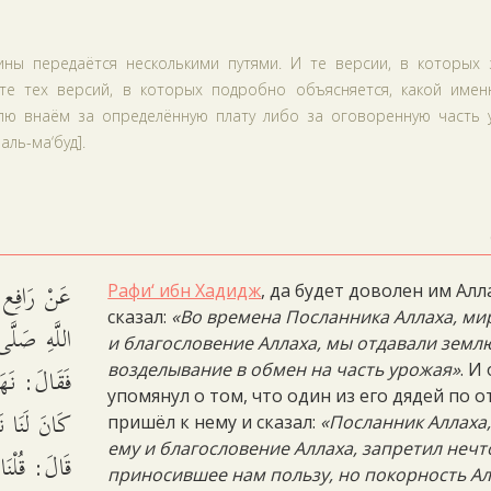
ны передаётся несколькими путями. И те версии, в которых 
те тех версий, в которых подробно объясняется, какой имен
лю внаём за определённую плату либо за оговоренную часть 
аль-ма‘буд].
عَنْ رَافِع 
Рафи‘ ибн Хадидж
, да будет доволен им Алл
сказал:
«Во времена Посланника Аллаха, ми
اللَّهِ صَلَّى
и благословение Аллаха, мы отдавали земл
فَقَالَ: نَهَ
возделывание в обмен на часть урожая»
. И
упомянул о том, что один из его дядей по о
كَانَ لَنَا نَ.
пришёл к нему и сказал:
«Посланник Аллаха
ему и благословение Аллаха, запретил нечт
قَالَ: قُلْنَ
приносившее нам пользу, но покорность Ал