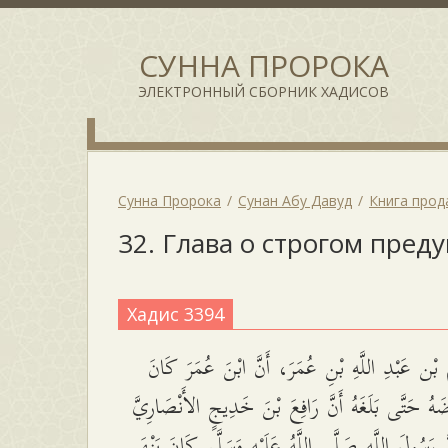
СУННА ПРОРОКА
ЭЛЕКТРОННЫЙ СБОРНИК ХАДИСОВ
Сунна Пророка
Сунан Абу Давуд
Книга про
32. Глава о строгом пре
Хадис 3394
ْن عَبْدِ اللَّهِ بْنِ عُمَرَ، أَنَّ ابْنَ عُمَرَ كَانَ
َهُ حَتَّى بَلَغَهُ أَنَّ رَافِعَ بْنَ خَدِيجٍ الأَنْصَارِيَّ
 رَسُولَ اللَّهِ صَلَّى اللَّهُ عَلَيْهِ وَسَلَّم كَانَ يَنْهَى