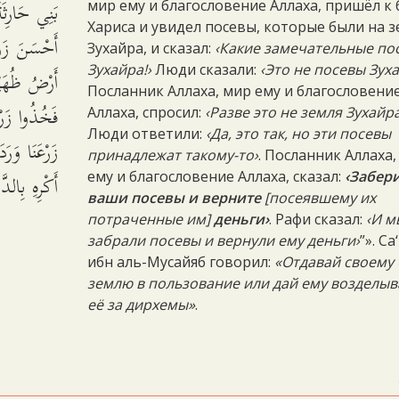
بَنِي حَارِثَ
мир ему и благословение Аллаха, пришёл к 
Хариса и увидел посевы, которые были на 
أَحْسَنَ زَرْ
Зухайра, и сказал:
‹Какие замечательные по
Зухайра!›
Люди сказали:
‹Это не посевы Зух
أَرْضُ ظُهَي:
Посланник Аллаха, мир ему и благословени
فَخُذُوا زَرْع
Аллаха, спросил:
‹Разве это не земля Зухайра
Люди ответили:
‹Да, это так, но эти посевы
زَرْعَنَا وَرَد
принадлежат такому-то›
. Посланник Аллаха
أَكْرِهِ بِالد.
ему и благословение Аллаха, сказал:
‹Забер
ваши посевы и верните
[посеявшему их
потраченные им]
деньги›
. Рафи сказал:
‹И м
забрали посевы и вернули ему деньги›
”». Са
ибн аль-Мусайяб говорил:
«Отдавай своему 
землю в пользование или дай ему возделыв
её за дирхемы»
.