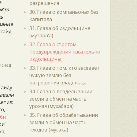
е
разрешения
‹Кто
30. Глава о компаньонах без
ть
капитала
вание
31. Глава об издольщине
Усайд
(музара‘а)
32. Глава о строгом
предупреждении касательно
издольщины
иснад
33. Глава о том, кто засевает
чужую землю без
о
разрешения владельца
Саиду
34. Глава о возделывании
авали
земли в обмен на часть
ветил:
урожая (мухабара)
го,
35. Глава об обрабатывании
ибн
земли в обмен на часть
фи‘
плодов (мусака)
ха,