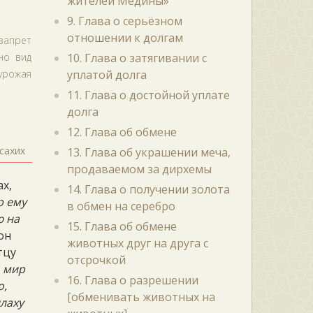
жителей Медины»
9. Глава о серьёзном
отношении к долгам
запрет
но вид
10. Глава о затягивании с
урожая
уплатой долга
11. Глава о достойной уплате
долга
12. Глава об обмене
сахих
13. Глава об украшении меча,
продаваемом за дирхемы
ах,
14. Глава о получении золота
р ему
в обмен на серебро
ю на
15. Глава об обмене
 он
животных друг на друга с
тцу
отсрочкой
, мир
16. Глава о разрешении
о,
[обменивать животных на
лаху