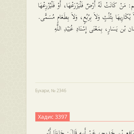
َّم: مَنْ كَانَتْ لَهُ أَرْضٌ فَلْيَزْرَعْهَا، أَوْ فَلْيُزْرِعْهَا
َ يُكَارِيهَا بِثُلُثٍ وَلاَ بِرُبُعٍ، وَلاَ بِطَعَامٍ مُسَمًّى
ان بْن يَسَارٍ، بِمَعْنَى إِسْنَادِ عُبَيْدِ اللَّهِ
Бухари, № 2346
Хадис 3397
افِعِ بْنِ خَدِيجٍ، عَنْ أَبِيهِ قَالَ: جَاءَنَا أَبُو