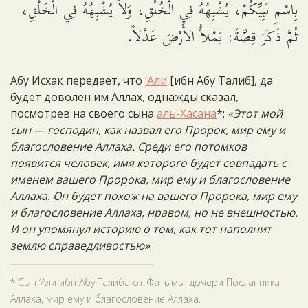
بِاسْمِ نَبِيِّكُمْ، يُشْبِهُهُ فِي الْخُلُقِ، وَلاَ يُشْبِهُهُ فِي الْخَلْقِ،
ثُمَّ ذَكَرَ قِصَّةَ: يَمْلأُ الأَرْضَ عَدْلاً.
Абу Исхак передаёт, что
‘Али
[ибн Абу Талиб], да
будет доволен им Аллах, однажды сказал,
посмотрев на своего сына
аль-Хасана
*:
«Этот мой
сын — господин, как назвал его Пророк, мир ему и
благословение Аллаха. Среди его потомков
появится человек, имя которого будет совпадать с
именем вашего Пророка, мир ему и благословение
Аллаха. Он будет похож на вашего Пророка, мир ему
и благословение Аллаха, нравом, но не внешностью.
И он упомянул историю о том, как тот наполнит
землю справедливостью»
.
* Сын ‘Али ибн Абу Талиба от Фатымы, дочери Посланника
Аллаха, мир ему и благословение Аллаха.