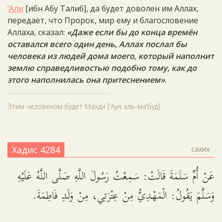
‘Али
[ибн Абу Талиб], да будет доволен им Аллах,
передаёт, что Пророк, мир ему и благословение
Аллаха, сказал:
«Даже если бы до конца времён
оставался всего один день, Аллах послал бы
человека из людей дома моего, который наполнит
землю справедливостью подобно тому, как до
этого наполнилась она притеснением»
.
Этим человеком будет Махди [‘Аун аль-ма‘буд].
Хадис 4284
сахих
عَنْ أُمِّ سَلَمَةَ قَالَتْ: سَمِعْتُ رَسُولَ اللَّهِ صَلَّى اللَّهُ عَلَيْهِ
وَسَلَّمَ يَقُولُ: الْمَهْدِيُّ مِنْ عِتْرَتِي، مِنْ وَلَدِ فَاطِمَةَ.