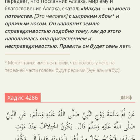
передаёт, что Посланник Аллаха, мир ему и
благословение Аллаха, сказал:
«Махди — из моего
потомства.
[Это человек]
с широким лбом* и
орлиным носом. Он наполнит землю
справедливостью подобно тому, как до этого
наполнилась она притеснением и
несправедливостью. Править он будет семь лет»
.
* Может также иметься в виду, что волосы у него на
передней части головы будут редкими [‘Аун аль-ма‘буд].
Хадис 4286
да‘иф
عَنْ أُمِّ سَلَمَةَ زَوْجِ النَّبِيِّ صَلَّى اللَّهُ عَلَيْهِ وَسَلَّمَ، عَنِ النَّبِيِّ
صَلَّى اللَّهُ عَلَيْهِ وَسَلَّمَ قَالَ: يَكُونُ اخْتِلاَفٌ عِنْدَ مَوْتِ
خَلِيفَةٍ، فَيَخْرُجُ رَجُلٌ مِنْ أَهْلِ الْمَدِينَةِ هَارِباً إِلَى مَكَّةَ،