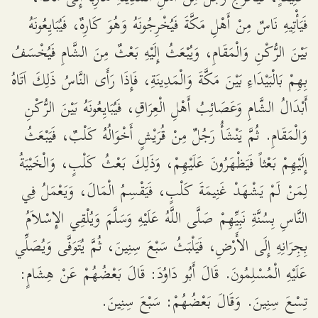
فَيَأْتِيهِ نَاسٌ مِنْ أَهْلِ مَكَّةَ فَيُخْرِجُونَهُ وَهُوَ كَارِهٌ، فَيُبَايِعُونَهُ
بَيْنَ الرُّكْنِ وَالْمَقَامِ، وَيُبْعَثُ إِلَيْهِ بَعْثٌ مِنَ الشَّامِ فَيُخْسَفُ
بِهِمْ بَالْبَيْدَاءِ بَيْنَ مَكَّةَ وَالْمَدِينَةِ، فَإِذَا رَأَى النَّاسُ ذَلِكَ اَتَاهُ
أَبْدَالُ الشَّامِ وَعَصَائِبُ أَهْلِ الْعِرَاقِ، فَيُبَايِعُونَهُ بَيْنَ الرُّكْنِ
وَالْمَقَامِ. ثُمَّ يَنْشَأُ رَجُلٌ مِنْ قُرَيْشٍ أَخْوَالُهُ كَلْبٌ، فَيَبْعَثُ
إِلَيْهِمْ بَعْثاً فَيَظْهَرُونَ عَلَيْهِمْ، وَذَلِكَ بَعْثُ كَلْبٍ، وَالْخَيْبَةُ
لِمَنْ لَمْ يَشْهَدْ غَنِيمَةَ كَلْبٍ، فَيَقْسِمُ الْمَالَ، وَيَعْمَلُ فِي
النَّاسِ بِسُنَّةِ نَبِيِّهِمْ صَلَّى اللَّهُ عَلَيْهِ وَسَلَّمَ وَيُلْقِي الإِسْلاَمُ
بِجِرَانِهِ إِلَى الأَرْضِ، فَيَلْبَثُ سَبْعَ سِنِينَ، ثُمَّ يُتَوَفَّى وَيُصَلِّي
عَلَيْهِ الْمُسْلِمُونَ. قَالَ أَبُو دَاوُدَ: قَالَ بَعْضُهُمْ عَنْ هِشَامٍ:
تِسْعَ سِنِينَ. وَقَالَ بَعْضُهُمْ: سَبْعَ سِنِينَ.