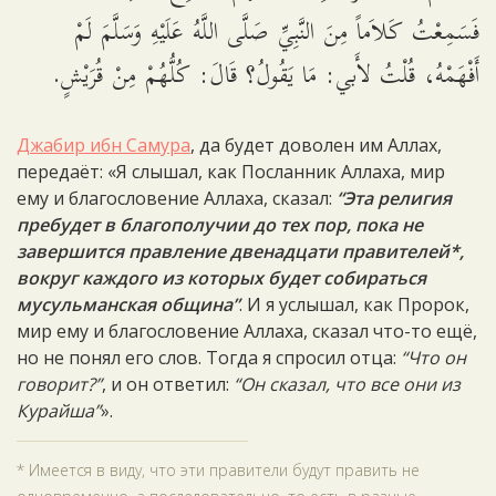
فَسَمِعْتُ كَلاَماً مِنَ النَّبِيِّ صَلَّى اللَّهُ عَلَيْهِ وَسَلَّمَ لَمْ
أَفْهَمْهُ، قُلْتُ لأَبي: مَا يَقُولُ؟ قَالَ: كُلُّهُمْ مِنْ قُرَيْشٍ.
Джабир ибн Самура
, да будет доволен им Аллах,
передаёт: «Я слышал, как Посланник Аллаха, мир
ему и благословение Аллаха, сказал:
“Эта религия
пребудет в благополучии до тех пор, пока не
завершится правление двенадцати правителей*,
вокруг каждого из которых будет собираться
мусульманская община”
. И я услышал, как Пророк,
мир ему и благословение Аллаха, сказал что-то ещё,
но не понял его слов. Тогда я спросил отца:
“Что он
говорит?”
, и он ответил:
“Он сказал, что все они из
Курайша”
».
* Имеется в виду, что эти правители будут править не