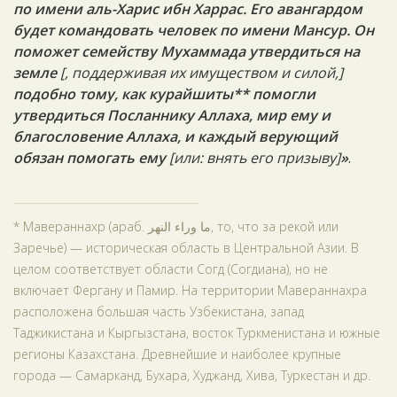
по имени аль-Харис ибн Харрас. Его авангардом
будет командовать человек по имени Мансур. Он
поможет семейству Мухаммада утвердиться на
земле
[,
поддерживая их имуществом и силой,]
подобно тому, как курайшиты** помогли
утвердиться Посланнику Аллаха, мир ему и
благословение Аллаха, и каждый верующий
обязан помогать ему
[или: внять его призыву]
»
.
* Мавераннахр (араб. ما وراء النهر‎, то, что за рекой или
Заречье) — историческая область в Центральной Азии. В
целом соответствует области Согд (Согдиана), но не
включает Фергану и Памир. На территории Мавераннахра
расположена большая часть Узбекистана, запад
Таджикистана и Кыргызстана, восток Туркменистана и южные
регионы Казахстана. Древнейшие и наиболее крупные
города — Самарканд, Бухара, Худжанд, Хива, Туркестан и др.