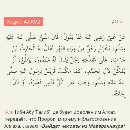
Хадис 4290/2
да‘иф
عَنْ عَلِيّ رَضِيَ اللهُ عَنْهُ يَقُولُ: قَالَ النَّبِيُّ صَلَّى اللهُ عَلَيْهِ
وَسَلَّمَ: يَخْرُجُ رَجُلٌ مِنْ وَرَاءِ النَّهْرِ يُقَالُ لَهُ الْحَارِثُ بْنُ
حَرَّاثٍ، عَلَى مُقَدِّمَتِهِ رَجُلٌ يُقَالُ لَهُ مَنْصُورٌ، يُوَطِّئُ، أَوْ
يُمَكِّنُ لآلِ مُحَمَّدٍ، كَمَا مَكَّنَتْ قُرَيْشٌ لِرَسُولِ اللهِ صَلَّى
اللهُ عَلَيْهِ وَسَلَّمَ، وَجَبَ عَلَى كُلِّ مُؤْمِنٍ نَصْرُهُ. أَوْ قَالَ:
إِجَابَتُهُ.
‘Али
[ибн Абу Талиб], да будет доволен им Аллах,
передаёт, что Пророк, мир ему и благословение
Аллаха, сказал:
«Выйдет человек из Мавераннахра*