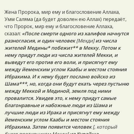
Жена Пророка, мир ему и благословение Аллаха,
Умм Саляма (да будет доволен ею Аллах) передаёт,
что Пророк, мир ему и благословение Аллаха,
сказал:
«После смерти одного из халифов начнутся
разногласия, и один человек
[Meхди]
из числа
жителей Медины* побежит** в Мекку. Потом к
нему придут люди из числа жителей Мекки, и
выведут его против его воли, и присягнут ему
между йеменским углом Каабы и местом стояния
Ибрахима. И к нему будет послано войско из
Шама***, но, когда они будут ехать через пустыню
между Меккой и Мединой, земля под ними
провалится. Увидев это, к нему придут самые
благонравные и набожные люди из Шама и
лучшие люди из Ирака и присягнут ему между
йеменским углом Каабы и местом стояния
Ибрахима. Затем появится человек
[, который