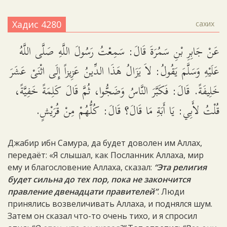
Хадис 4280
сахих
عَنْ جَابِرِ بْنِ سَمُرَةَ قَالَ: سَمِعْتُ رَسُولَ اللَّهِ صَلَّى اللَّهُ
عَلَيْهِ وَسَلَّمَ يَقُولُ: لاَ يَزَالُ هَذَا الدِّينُ عَزِيزاً إِلَى اثْنَىْ عَشَرَ
خَلِيفَةً. قَالَ: فَكَبَّرَ النَّاسُ وَضَجُّوا، ثُمَّ قَالَ كَلِمَةً خَفِيَّةً،
قُلْتُ لأَبِي: يَا أَبَةِ مَا قَالَ؟ قَالَ: كُلُّهُمْ مِنْ قُرَيْشٍ.
Джабир ибн Самура, да будет доволен им Аллах,
передаёт: «Я слышал, как Посланник Аллаха, мир
ему и благословение Аллаха, сказал:
“Эта религия
будет сильна до тех пор, пока не закончится
правление двенадцати правителей”
. Люди
принялись возвеличивать Аллаха, и поднялся шум.
Затем он сказал что-то очень тихо, и я спросил