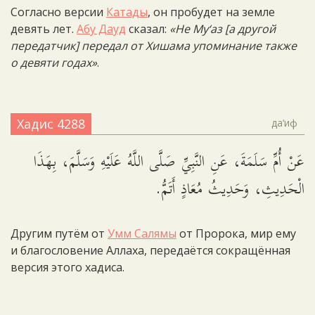
Согласно версии
Катады
, он пробудет на земле
девять лет.
Абу Дауд
сказал:
«Не Му‘аз [а другой
передатчик] передал от Хишама упоминание также
о девяти годах»
.
Хадис 4288
да‘иф
عَنْ أُمِّ سَلَمَةَ، عَنِ النَّبِيِّ صَلَّى اللَّهُ عَلَيْهِ وَسَلَّمَ، بِهَذَا
الْحَدِيثِ، وَحَدِيثُ مُعَاذٍ أَتَمُّ.
Другим путём от
Умм Салямы
от Пророка, мир ему
и благословение Аллаха, передаётся сокращённая
версия этого хадиса.