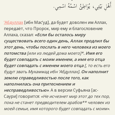
أَهْلِ بَيْتِي، يُوَاطِئُ اسْمُهُ اسْمِي.
‘Абдуллах
[ибн Мас‘уд], да будет доволен им Аллах,
передаёт, что Пророк, мир ему и благословение
Аллаха, сказал:
«Если бы осталось миру
существовать всего один день, Аллах продлил бы
этот день, чтобы послать в него человека из моего
потомства
[или из людей дома моего]*
. Имя его
будет совпадать с моим именем, а имя его отца
будет совпадать с именем моего отца
[, то есть
его
будут звать Мухаммад ибн ‘Абдуллах]
. Он наполнит
землю справедливостью после того, как
наполнилась она притеснением и
несправедливостью»
. А в версии Суфьяна [ас-
Саури] говорится:
«Не исчезнет мир этот до тех пор,
пока не станет предводителем арабов** человек из
моей семьи, имя которого будет совпадать с моим»
.