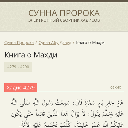
СУННА ПРОРОКА
ЭЛЕКТРОННЫЙ СБОРНИК ХАДИСОВ
Сунна Пророка
Сунан Абу Давуд
Книга о Махди
Книга о Махди
4279 - 4290
Хадис 4279
сахих
عَنْ جَابِرِ بْنِ سَمُرَةَ قَالَ: سَمِعْتُ رَسُولَ اللَّهِ صَلَّى اللَّهُ
عَلَيْهِ وَسَلَّمَ يَقُولُ: لاَ يَزَالُ هَذَا الدِّينُ قَائِماً حَتَّى يَكُونَ
عَلَيْكُمُ اثْنَا عَشَرَ خَلِيفَةً، كُلُّهُمْ تَجْتَمِعُ عَلَيْهِ الأُمَّةُ.