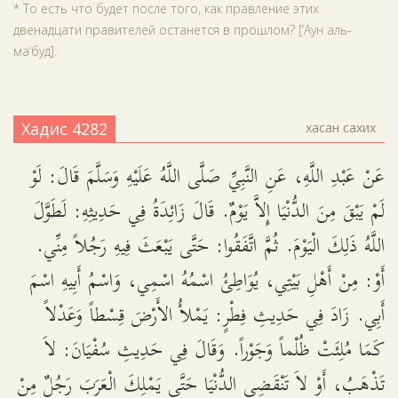
* То есть что будет после того, как правление этих
двенадцати правителей останется в прошлом? [‘Аун аль-
ма‘буд].
Хадис 4282
хасан сахих
عَنْ عَبْدِ اللَّهِ، عَنِ النَّبِيِّ صَلَّى اللَّهُ عَلَيْهِ وَسَلَّمَ قَالَ: لَوْ
لَمْ يَبْقَ مِنَ الدُّنْيَا إِلاَّ يَوْمٌ. قَالَ زَائِدَةُ فِي حَدِيثِهِ: لَطَوَّلَ
اللَّهُ ذَلِكَ الْيَوْمَ. ثُمَّ اتَّفَقُوا: حَتَّى يَبْعَثَ فِيهِ رَجُلاً مِنِّي.
أَوْ: مِنْ أَهْلِ بَيْتِي، يُوَاطِئُ اسْمُهُ اسْمِي، وَاسْمُ أَبِيهِ اسْمَ
أَبِي. زَادَ فِي حَدِيثِ فِطْرٍ: يَمْلأُ الأَرْضَ قِسْطاً وَعَدْلاً
كَمَا مُلِئَتْ ظُلْماً وَجَوْراً. وَقَالَ فِي حَدِيثِ سُفْيَانَ: لاَ
تَذْهَبُ، أَوْ لاَ تَنْقَضِي الدُّنْيَا حَتَّى يَمْلِكَ الْعَرَبَ رَجُلٌ مِنْ