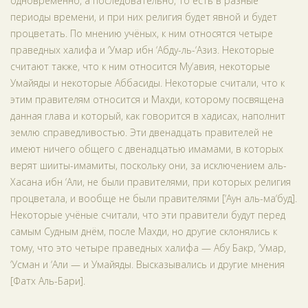
одновременно, а последовательно, то есть в разные
периоды времени, и при них религия будет явной и будет
процветать. По мнению учёных, к ним относятся четыре
праведных халифа и ‘Умар ибн ‘Абду-ль-‘Азиз. Некоторые
считают также, что к ним относится Му‘авия, некоторые
Умайяды и некоторые Аббасиды. Некоторые считали, что к
этим правителям относится и Махди, которому посвящена
данная глава и который, как говорится в хадисах, наполнит
землю справедливостью. Эти двенадцать правителей не
имеют ничего общего с двенадцатью имамами, в которых
верят шииты-имамиты, поскольку они, за исключением аль-
Хасана ибн ‘Али, не были правителями, при которых религия
процветала, и вообще не были правителями [‘Аун аль-ма‘буд].
Некоторые учёные считали, что эти правители будут перед
самым Судным днём, после Махди, но другие склонялись к
тому, что это четыре праведных халифа — Абу Бакр, ‘Умар,
‘Усман и ‘Али — и Умайяды. Высказывались и другие мнения
[Фатх Аль-Бари].