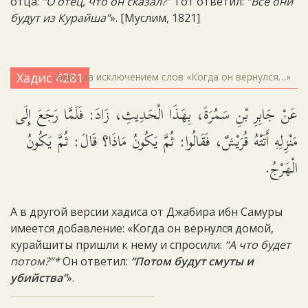
отца:
“О отец, что он сказал?”
Тот ответил:
“Все они
будут из Курайша”
». [Муслим, 1821]
Хадис 4281
сахих, за исключением слов «Когда он вернулся…»
عَنْ جَابِرِ بْنِ سَمُرَةَ، بِهَذَا الْحَدِيثِ، زَادَ: فَلَمَّا رَجَعَ إِلَى
مَنْزِلِهِ أَتَتْهُ قُرَيْشٌ، فَقَالُوا: ثُمَّ يَكُونُ مَاذَا؟ قَالَ: ثُمَّ يَكُونُ
الْهَرْجُ.
А в другой версии хадиса от Джабира ибн Самуры
имеется добавление: «Когда он вернулся домой,
курайшиты пришли к нему и спросили:
“А что будет
потом?”*
Он ответил:
“Потом будут смуты и
убийства”
».