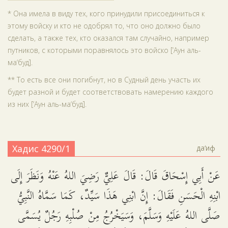
* Она имела в виду тех, кого принудили присоединиться к
этому войску и кто не одобрял то, что оно должно было
сделать, а также тех, кто оказался там случайно, например
путников, с которыми поравнялось это войско [‘Аун аль-
ма‘буд].
** То есть все они погибнут, но в Судный день участь их
будет разной и будет соответствовать намерению каждого
из них [‘Аун аль-ма‘буд].
Хадис 4290/1
да‘иф
عَنْ أَبِي إِسْحَاقَ قَالَ: قَالَ عَلِيٌّ رَضِيَ اللهُ عَنْهُ وَنَظَرَ إِلَى
ابْنِهِ الْحَسَنِ فَقَالَ: إِنَّ ابْنِي هَذَا سَيِّدٌ، كَمَا سَمَّاهُ النَّبِيُّ
صَلَّى اللهُ عَلَيْهِ وَسَلَّمَ، وَسَيَخْرُجُ مِنْ صُلْبِهِ رَجُلٌ يُسَمَّى