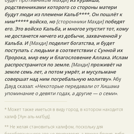
будет противником Махди]
из Курайша,
родственниками которого со стороны матери
будут люди из племени Кальб****. Он пошлёт к
ним***** войско, но
[сторонники Махди]
победят
его. Это войско Кальба, и многое упустит тот, кому
не достанется ничего из добычи, захваченной у
Кальба. И
[Махди]
поделит богатства, и будет
поступать с людьми в соответствии с Сунной их
Пророка, мир ему и благословение Аллаха. Ислам
распространится по земле.
[Махди]
проживёт на
земле семь лет, а потом умрёт, и мусульмане
совершат над ним погребальную молитву»
. Абу
Дауд сказал:
«Некоторые передавали от Хишама
упоминание о девяти годах, а другие — о семи»
.
* Может также иметься в виду город, в котором находится
халиф [‘Аун аль-ма‘буд].
** Не желая становиться халифом, поскольку для
богобоязненного это не привилегия, а тяжкое бремя, либо