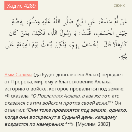
Хадис 4289
сахих
عَنْ أُمِّ سَلَمَةَ، عَنِ النَّبِيِّ صَلَّى اللَّهُ عَلَيْهِ وَسَلَّمَ، بِقِصَّةِ
جَيْشِ الْخَسْفِ، قُلْتُ: يَا رَسُولَ اللَّهِ، فَكَيْفَ بِمَنْ كَانَ
كَارِهاً؟ قَالَ: يُخْسَفُ بِهِمْ، وَلَكِنْ يُبْعَثُ يَوْمَ الْقِيَامَةِ عَلَى
نِيَّتِهِ.
Умм Саляма
(да будет доволен ею Аллах) передаёт
от Пророка, мир ему и благословение Аллаха,
историю о войске, которое провалится под землю:
«Я сказала:
“О Посланник Аллаха, а как же тот, кто
оказался с этим войском против своей воли?”*
Он
ответил:
“Они тоже провалятся под землю, однако,
когда они воскреснут в Судный день, каждому
воздастся по намерению**”
». [Муслим, 2882]