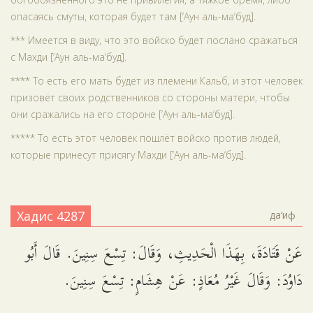
опасаясь смуты, которая будет там [‘Аун аль-ма‘буд].
*** Имеется в виду, что это войско будет послано сражаться
с Махди [‘Аун аль-ма‘буд].
**** То есть его мать будет из племени Кальб, и этот человек
призовёт своих родственников со стороны матери, чтобы
они сражались на его стороне [‘Аун аль-ма‘буд].
***** То есть этот человек пошлёт войско против людей,
которые принесут присягу Махди [‘Аун аль-ма‘буд].
Хадис 4287
да‘иф
عَنْ قَتَادَةَ، بِهَذَا الْحَدِيثِ، وَقَالَ: تِسْعَ سِنِينَ. قَالَ أَبُو
دَاوُدَ: وَقَالَ غَيْرُ مُعَاذٍ: عَنْ هِشَامٍ: تِسْعَ سِنِينَ.