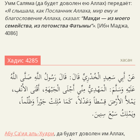
Умм Саляма (да будет доволен ею Аллах) передаёт:
«Я слышала, как Посланник Аллаха, мир ему и
благословение Аллаха, сказал:
“Махди — из моего
семейства, из потомства Фатымы”
»
. [Ибн Маджа,
4086]
Хадис 4285
хасан
عَنْ أَبِي سَعِيدٍ الْخُدْرِيِّ قَالَ: قَالَ رَسُولُ اللَّهِ صَلَّى اللَّهُ
عَلَيْهِ وَسَلَّمَ: الْمَهْدِيُّ مِنِّي أَجْلَى الْجَبْهَةِ، أَقْنَى الأَنْفِ،
يَمْلأُ الأَرْضَ قِسْطاً وَعَدْلاً، كَمَا مُلِئَتْ جَوْراً وَظُلْماً،
ويَمْلِكُ سَبْعَ سِنِينَ.
Абу Са‘ид аль-Худри
, да будет доволен им Аллах,