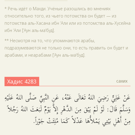
* Речь идёт о Махди. Учёные разошлись во мнениях
относительно того, из чьего потомства он будет — из
потомства аль-Хасана ибн ‘Али или из потомства аль-Хусейна
ибн ‘Али [‘Аун аль-ма‘буд].
** Несмотря на то, что упоминаются арабы,
подразумеваются не только они, то есть править он будет и
арабами, и неарабами [‘Аун аль-ма‘буд].
Хадис 4283
сахих
عَنْ عَلِيٍّ رَضِيَ اللهُ تَعَالَى عَنْهُ، عَنِ النَّبِيِّ صَلَّى اللهُ عَلَيْهِ
وَسَلَّمَ قَالَ: لَوْ لَمْ يَبْقَ مِنَ الدَّهْرِ إِلاَّ يَوْمٌ لَبَعَثَ اللهُ رَجُلاً
مِنْ أَهْلِ بَيْتِي يَمْلأُهَا عَدْلاً كَمَا مُلِئَتْ جَوْراً.