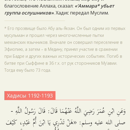
благословение Аллаха, сказал:
«‘Аммара* убьет
группа ослушников»
. Хадис передал Муслим.
* Его прозвище было Абу аль-Якзан. Он был одним из первых
мусульман и прошел через многочисленные пытки
мекканских язычников. Вначале он совершил переселение в
Эфиопию, а затем – в Медину, принял участие в сражении
при Бадре и других важных исторических событиях. Погиб в
битве при Сыффине в 36 г.х. от рук сторонников Му‘авии.
Тогда ему было 73 года.
Хадисы 1192-1193
وَعَنِ ابْنِ عُمَرَ رَضِيَ اللَّهُ عَنْهُمَا قَالَ: قَالَ رَسُولُ اللَّهِ -
صلى الله عليه وسلم: «هَلْ تَدْرِي يَا ابْنَ أُمِّ عَبْدٍ، كَيْفَ