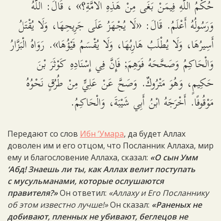
حُكْمُ اللَّهِ فِيمَنْ بَغَى مِنْ هَذِهِ الْأُمَّةِ؟» ، قَالَ: اللَّهُ
وَرَسُولُهُ أَعْلَمُ. قَالَ: «لَا يُجْهَزُ عَلَى جَرِيحِهَا، وَلَا يُقْتَلُ
أَسِيرُهَا، وَلَا يُطْلَبُ هَارِبُهَا، وَلَا يُقْسَمُ فَيْؤُهَا». رَوَاهُ الْبَزَّارُ
وَالْحَاكِمُ وَصَحَّحَهُ فَوَهِمَ; فَإِنَّ فِي إِسْنَادِهِ كَوْثَرَ بْنَ
حَكِيمٍ، وَهُوَ مَتْرُوكٌ. وَصَحَّ عَنْ عَلِيٍّ مِنْ طُرُقٍ نَحْوُهُ
مَوْقُوفًا. أَخْرَجَهُ ابْنُ أَبِي شَيْبَةَ، وَالْحَاكِمُ.
Передают со слов
Ибн ‘Умара
, да будет Аллах
доволен им и его отцом, что Посланник Аллаха, мир
ему и благословение Аллаха, сказал:
«О сын Умм
‘Абд! Знаешь ли ты, как Аллах велит поступать
с мусульманами, которые ослушаются
правителя?»
Он ответил:
«Аллаху и Его Посланнику
об этом известно лучше!»
Он сказал:
«Раненых не
добивают, пленных не убивают, беглецов не