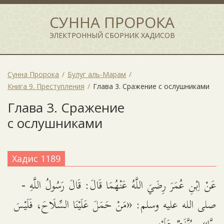
СУННА ПРОРОКА
ЭЛЕКТРОННЫЙ СБОРНИК ХАДИСОВ
Сунна Пророка
Булуг аль-Марам
Книга 9. Преступления
Глава 3. Сражение с ослушниками
Глава 3. Сражение
с ослушниками
Хадис 1189
عَنْ اِبْنِ عُمَرَ رِضَيَ اللَّهُ عَنْهُمَا قَالَ: قَالَ رَسُولُ اللَّهِ -
صلى الله عليه وسلم: «مَنْ حَمَلَ عَلَيْنَا السِّلَاحَ، فَلَيْسَ