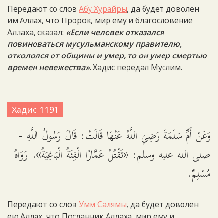
Передают со слов
Абу Хурайры
, да будет доволен
им Аллах, что Пророк, мир ему и благословение
Аллаха, сказал:
«Если человек отказался
повиноваться мусульманскому правителю,
откололся от общины и умер, то он умер смертью
времен невежества»
. Хадис передал Муслим.
Хадис 1191
وَعَنْ أَمِّ سَلَمَةَ رَضِيَ اللَّهُ عَنْهَا قَالَتْ: قَالَ رَسُولُ اللَّهِ -
صلى الله عليه وسلم: «تَقْتُلُ عَمَّارًا الْفِئَةُ الْبَاغِيَةُ». رَوَاهُ
مُسْلِمٌ.
Передают со слов
Умм Салямы
, да будет доволен
ею Аллах, что Посланник Аллаха, мир ему и