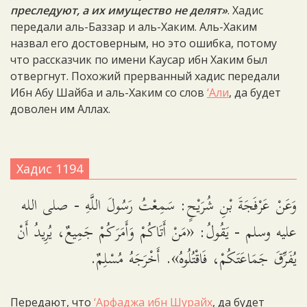
преследуют, а их имущество не делят»
. Хадис
передали аль-Баззар и аль-Хаким. Аль-Хаким
назвал его достоверным, но это ошибка, потому
что рассказчик по имени Каусар ибн Хаким был
отвергнут. Похожий прерванный хадис передали
Ибн Абу Шайба и аль-Хаким со слов
‘Али
, да будет
доволен им Аллах.
Хадис 1194
وَعَنْ عَرْفَجَةَ بْنِ شُرَيْحٍ: سَمِعْتُ رَسُولَ اللَّهِ - صلى الله
عليه وسلم - يَقُولُ: «مَنْ أَتَاكُمْ وَأَمَرَكُمْ جَمِيعٌ، يُرِيدُ أَنْ
يُفَرِّقَ جَمَاعَتَكُمْ، فَاقْتُلُوهُ». أَخْرَجَهُ مُسْلِمٌ.
Передают, что
‘Арфаджа ибн Шурайх
, да будет