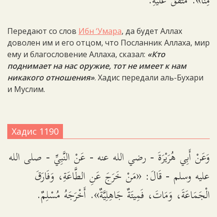
مِنَّا». مُتَّفَقٌ عَلَيْهِ.
Передают со слов
Ибн ‘Умара
, да будет Аллах
доволен им и его отцом, что Посланник Аллаха, мир
ему и благословение Аллаха, сказал:
«Кто
поднимает на нас оружие, тот не имеет к нам
никакого отношения»
. Хадис передали аль-Бухари
и Муслим.
Хадис 1190
وَعَنْ أَبِي هُرَيْرَةَ - رضي الله عنه - عَنْ النَّبِيِّ - صلى الله
عليه وسلم - قَالَ: «مَنْ خَرَجَ عَنِ الطَّاعَةِ، وَفَارَقَ
الْجَمَاعَةَ، وَمَاتَ، فَمِيتَةٌ جَاهِلِيَّةٌ». أَخْرَجَهُ مُسْلِمٌ.