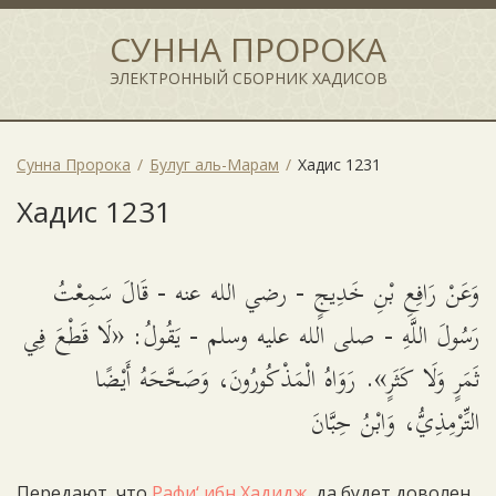
СУННА ПРОРОКА
ЭЛЕКТРОННЫЙ СБОРНИК ХАДИСОВ
Сунна Пророка
Булуг аль-Марам
Хадис 1231
Хадис 1231
وَعَنْ رَافِعِ بْنِ خَدِيجٍ - رضي الله عنه - قَالَ سَمِعْتُ
رَسُولَ اللَّهِ - صلى الله عليه وسلم - يَقُولُ: «لَا قَطْعَ فِي
ثَمَرٍ وَلَا كَثَرٍ». رَوَاهُ الْمَذْكُورُونَ، وَصَحَّحَهُ أَيْضًا
التِّرْمِذِيُّ، وَابْنُ حِبَّانَ
Передают, что
Рафи‘ ибн Хадидж
, да будет доволен