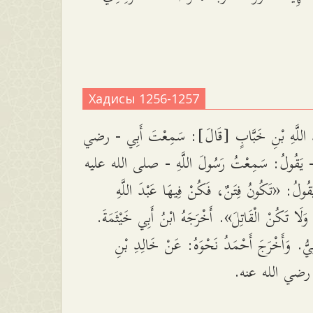
Хадисы 1256-1257
دِ اللَّهِ بْنِ خَبَّابٍ [قَالَ]: سَمِعْتَ أَبِي - رضي
 يَقُولُ: سَمِعْتُ رَسُولَ اللَّهِ - صلى الله عليه
لُ: «تَكُونُ فِتَنٌ، فَكُنْ فِيهَا عَبْدَ اللَّهِ
، وَلَا تَكُنْ الْقَاتِلَ». أَخْرَجَهُ ابْنُ أَبِي خَيْثَمَةَ
ْنِيُّ. وَأَخْرَجَ أَحْمَدُ نَحْوَهُ: عَنْ خَالِدِ بْنِ
َ - رضي الله عنه