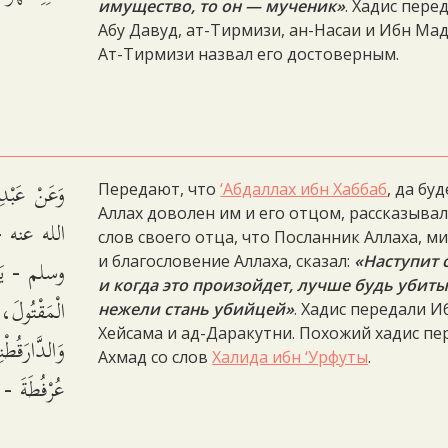
имущество, то он — мученик»
. Хадис пере
Абу Давуд, ат-Тирмизи, ан-Насаи и Ибн Мад
Ат-Тирмизи назвал его достоверным.
وَعَنْ عَبْ
Передают, что
‘Абдаллах ибн Хаббаб
, да бу
Аллах доволен им и его отцом, рассказывал
الله عنه -
слов своего отца, что Посланник Аллаха, м
وسلم - يَقُو
и благословение Аллаха, сказал:
«Наступит 
и когда это произойдет, лучше будь убиты
الْمَقْتُولَ.
нежели стань убийцей»
. Хадис передали И
Хейсама и ад-Даракутни. Похожий хадис пе
وَالدَّارَقُط
Ахмад со слов
Халида ибн ‘Урфуты
.
عُرْفُطَة.