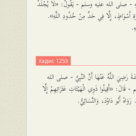
َّهِ - صلى الله عليه وسلم - يَقُولُ: «لَا يُجْلَدُ
رَةِ أَسْوَاطٍ، إِلَّا فِي حَدِّ مِنْ حُدُودِ اللَّهِ
ْهِ
Хадис 1253
َةَ رَضِيَ اللَّهُ عَنْهَا أَنَّ النَّبِيَّ - صلى الله
َالَ: «أَقِيلُوا ذَوِي الْهَيْئَاتِ عَثَرَاتِهِمْ إِلَّا
رَوَاهُ أَبُو دَاوُدَ، وَالنَّسَائِيُّ