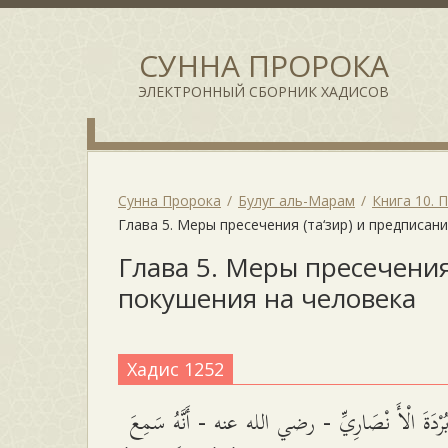
СУННА ПРОРОКА
ЭЛЕКТРОННЫЙ СБОРНИК ХАДИСОВ
Сунна Пророка
Булуг аль-Марам
Книга 10. 
Глава 5. Меры пресечения (та‘зир) и предписа
Глава 5. Меры пресечения
покушения на человека
Хадис 1252
ُرْدَةَ الْأَ نْصَارِيِّ - رضي الله عنه - أَنَّهُ سَمِعَ