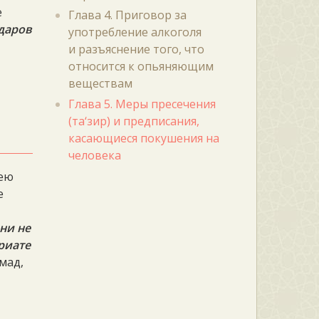
е
Глава 4. Приговор за
даров
употребление алкоголя
и разъяснение того, что
относится к опьяняющим
веществам
Глава 5. Меры пресечения
(та‘зир) и предписания,
касающиеся покушения на
человека
 ею
е
ни не
риате
хмад,