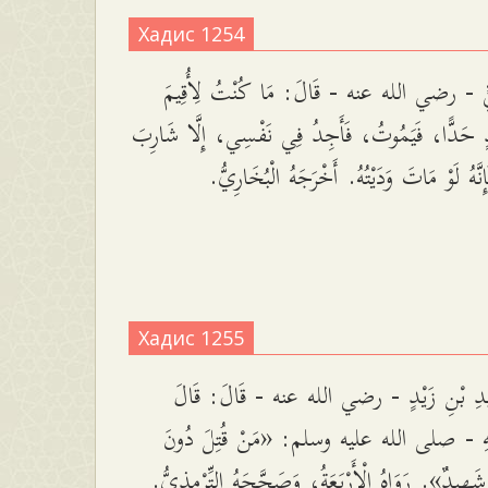
Хадис 1254
يٍّ - رضي الله عنه - قَالَ: مَا كُنْتُ لِأُقِيمَ
 حَدًّا، فَيَمُوتُ، فَأَجِدُ فِي نَفْسِي، إِلَّا شَارِبَ
إِنَّهُ لَوْ مَاتَ وَدَيْتُهُ. أَخْرَجَهُ الْبُخَارِيُّ
Хадис 1255
يدِ بْنِ زَيْدٍ - رضي الله عنه - قَالَ: قَالَ
َّهِ - صلى الله عليه وسلم: «مَنْ قُتِلَ دُونَ
َ شَهِيدٌ». رَوَاهُ الْأَرْبَعَةُ، وَصَحَّحَهُ التِّرْمِذِيُّ