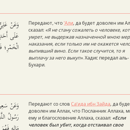
وَعَنْ عَلِ
Передают, что
‘Али
, да будет доволен им Ал
сказал:
«Я не стану сожалеть о человеке, ко
عَلَى أَحَدٍ
умрет, не выдержав назначенной мною ме
الْخَمْرِ؛ فَ.
наказания, если только им не окажется чело
выпивший вино. Если такое случится, то я
выплачу за него выкуп»
. Хадис передал аль-
Бухари.
وَعَنْ سَعِ
Передают со слов
Са‘ида ибн Зайда
, да буд
доволен им Аллах, что Посланник Аллаха, 
رَسُولُ الل
ему и благословение Аллаха, сказал:
«Если
مَالِهِ فَهُو.
человек был убит, когда отстаивал свое