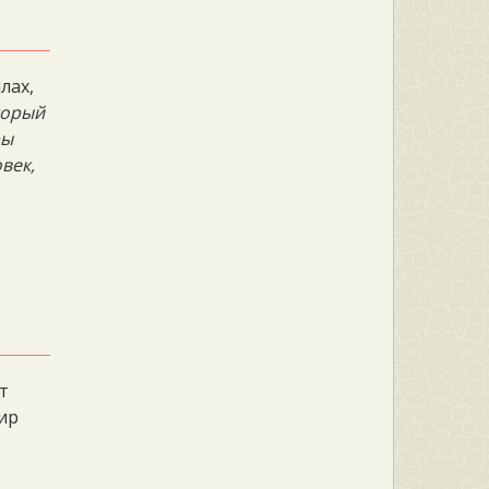
лах,
торый
ры
век,
ет
мир