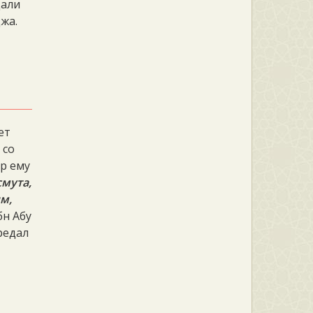
дали
жа.
дет
 со
ир ему
смута,
м,
бн Абу
редал