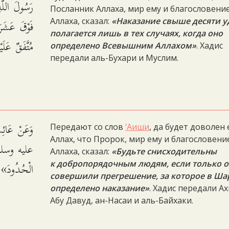
رَسُولَ الل
Посланник Аллаха, мир ему и благословени
فَوْقَ عَشَ».
Аллаха, сказал:
«Наказание свыше десяти у
полагается лишь в тех случаях, когда оно
مُتَّفَقٌ عَلَي.
определено Всевышним Аллахом»
. Хадис
передали аль-Бухари и Муслим.
وَعَنْ عَائِش
Передают со слов
‘Аиши
, да будет доволен
Аллах, что Пророк, мир ему и благословени
عليه وسلم - ق
Аллаха, сказал:
«Будьте снисходительны
الْحُدُودَ». .
к добропорядочным людям, если только о
совершили прегрешение, за которое в Ша
определено наказание»
. Хадис передали А
Абу Давуд, ан-Насаи и аль-Байхаки.