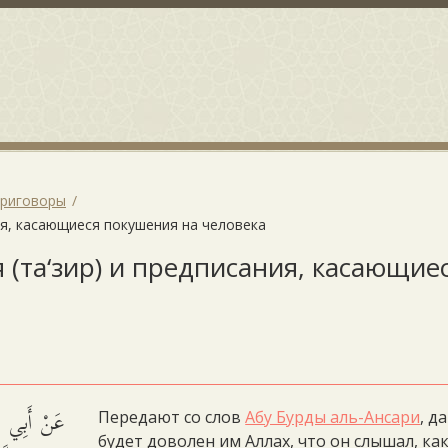
Приговоры
ния, касающиеся покушения на человека
 (та‘зир) и предписания, касающие
عَنْ أَبِي ب
Передают со слов
Абу Бурды аль-Ансари
, да
будет доволен им Аллах, что он слышал, ка