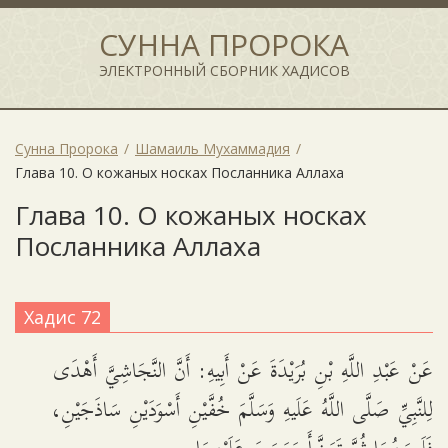
СУННА ПРОРОКА
ЭЛЕКТРОННЫЙ СБОРНИК ХАДИСОВ
Сунна Пророка
Шамаиль Мухаммадия
Глава 10. О кожаных носках Посланника Аллаха
Глава 10. О кожаных носках
Посланника Аллаха
Хадис 72
عَنْ عَبْدِ اللَّهِ بْنِ بُرَيْدَةَ عَنْ أَبِيهِ: أَنَّ النَّجَاشِيَّ أَهْدَى
لِلنَّبِيِّ صَلَّى اللَّهُ عَلَيهِ وَسَلَّمَ خُفَّيْنِ أَسْوَدَيْنِ سَاذَجَيْنِ،