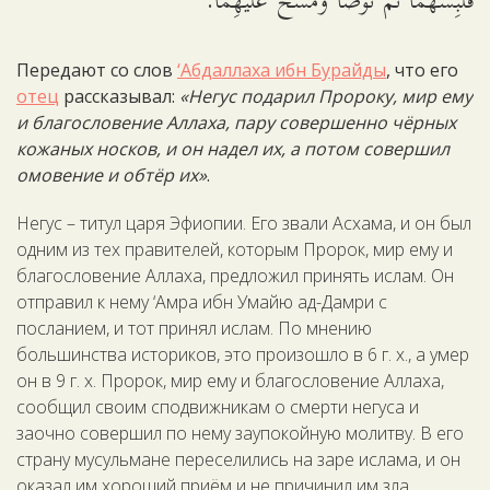
فَلَبِسَهُمَا ثُمَّ تَوَضَّأَ وَمَسَحَ عَلَيْهِمَا.
Передают со слов
‘Абдаллаха ибн Бурайды
, что его
отец
рассказывал:
«Негус подарил Пророку, мир ему
и благословение Аллаха, пару совершенно чёрных
кожаных носков, и он надел их, а потом совершил
омовение и обтёр их»
.
Негус – титул царя Эфиопии. Его звали Асхама, и он был
одним из тех правителей, которым Пророк, мир ему и
благословение Аллаха, предложил принять ислам. Он
отправил к нему ‘Амра ибн Умайю ад-Дамри с
посланием, и тот принял ислам. По мнению
большинства историков, это произошло в 6 г. х., а умер
он в 9 г. х. Пророк, мир ему и благословение Аллаха,
сообщил своим сподвижникам о смерти негуса и
заочно совершил по нему заупокойную молитву. В его
страну мусульмане переселились на заре ислама, и он
оказал им хороший приём и не причинил им зла,