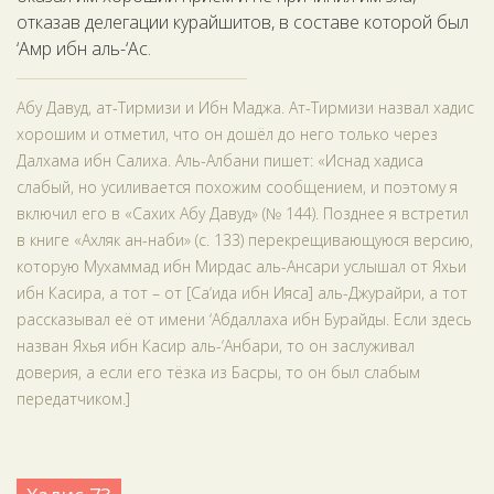
отказав делегации курайшитов, в составе которой был
‘Амр ибн аль-‘Ас.
Абу Давуд, ат-Тирмизи и Ибн Маджа. Ат-Тирмизи назвал хадис
хорошим и отметил, что он дошёл до него только через
Далхама ибн Салиха. Аль-Албани пишет: «Иснад хадиса
слабый, но усиливается похожим сообщением, и поэтому я
включил его в «Сахих Абу Давуд» (№ 144). Позднее я встретил
в книге «Ахляк ан-наби» (с. 133) перекрещивающуюся версию,
которую Мухаммад ибн Мирдас аль-Ансари услышал от Яхьи
ибн Касира, а тот – от [Са‘ида ибн Ияса] аль-Джурайри, а тот
рассказывал её от имени ‘Абдаллаха ибн Бурайды. Если здесь
назван Яхья ибн Касир аль-‘Анбари, то он заслуживал
доверия, а если его тёзка из Басры, то он был слабым
передатчиком.]