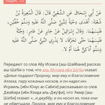
Хадис 73
عَنْ أَبِي إِسْحَاقَ عَنِ الشَّعْبِيِّ قَالَ: قَالَ الْمُغِيرَةُ بْنُ
شُعْبَةَ: أَهْدَى دِحْيَةُ لِلنَّبِيِّ صَلَّى اللَّهُ عَلَيهِ وَسَلَّمَ خُفَّيْنِ،
فَلَبِسَهُمَا. وَقَالَ إِسْرَائِيلُ عَنْ جَابِرٍ عَنْ عَامِرٍ: وَجُبَّةً
فَلَبِسَهُمَا حَتَّى تَخَرَّقَا، لا يَدْرِي النَّبِيُّ صَلَّى اللَّهُ عَلَيهِ
وَسَلَّمَ أَذَكِىٌّ هُمَا أَمْ لا.
Передают со слов Абу Исхака [аш-Шайбани] рассказ
аш-Ша‘би о том, что
аль-Мугира ибн Шу‘ба
сказал:
«Дихья подарил Пророку, мир ему и благословение
Аллаха, пару кожаных носков, и он надел их»
.
Исраиль [ибн Юнус ас-Саби‘и] рассказывал со слов
Джабира [ибн Язида аль-Джу‘фи], что ‘Амир [аш-
Ша‘би] сказал:
«…и джуббу, и он носил их, пока они
не обветшали. Пророк, мир ему и благословение