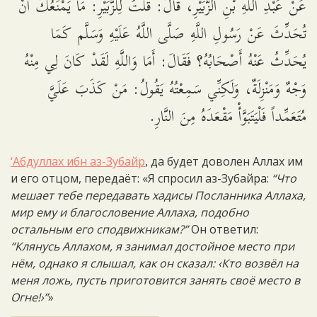
عَنْ عَبْدِ اللَّهِ بْنِ الزُّبَيْرِ، قَالَ: قُلْتُ لِلزُّبَيْرِ: مَا يَمْنَعُكَ أَنْ
تُحَدِّثَ عَنْ رَسُولِ اللَّهِ صَلَّى اللَّهُ عَلَيْهِ وَسَلَّم كَمَا
يُحَدِّثُ عَنْهُ أَصْحَابُهُ؟ فَقَالَ: أَمَا وَاللَّهِ لَقَدْ كَانَ لِي مِنْهُ
وَجْهٌ وَمَنْزِلَةٌ، وَلَكِنِّي سَمِعْتُهُ يَقُولُ: مَنْ كَذَبَ عَلَيَّ
مُتَعَمِّداً فَلْيَتَبَوَّأْ مَقْعَدَهُ مِنَ النَّارِ.
‘Абдуллах ибн аз-Зубайр
, да будет доволен Аллах им
и его отцом, передаёт: «Я спросил аз-Зубайра:
“Что
мешает тебе передавать хадисы Посланника Аллаха,
мир ему и благословение Аллаха, подобно
остальным его сподвижникам?”
Он ответил:
“Клянусь Аллахом, я занимал достойное место при
нём, однако я слышал, как он сказал: ‹Кто возвёл на
меня ложь, пусть приготовится занять своё место в
Огне!›”
»