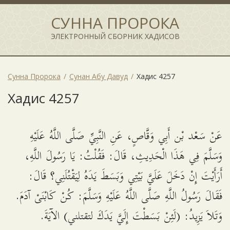
СУННА ПРОРОКА
ЭЛЕКТРОННЫЙ СБОРНИК ХАДИСОВ
Сунна Пророка
Сунан Абу Давуд
Хадис 4257
Хадис 4257
عَنْ سَعْد بْن أَبِي وَقَّاصٍ، عَنِ النَّبِيِّ صَلَّى اللَّهُ عَلَيْهِ
وَسَلَّمَ فِي هَذَا الْحَدِيثِ، قَالَ: فَقُلْتُ: يَا رَسُولَ اللَّهِ،
أَرَأَيْتَ إِنْ دَخَلَ عَلَيَّ بَيْتِي وَبَسَطَ يَدَهُ لِيَقْتُلَنِي؟ قَالَ:
فَقَالَ رَسُولُ اللَّهِ صَلَّى اللَّهُ عَلَيْهِ وَسَلَّمَ: كُنْ كَابْنَىْ آدَمَ.
وَتَلاَ يَزِيدُ: (لَئِنْ بَسَطْتَ إِلَيَّ يَدَكَ لتقتلني) الآيَةَ.