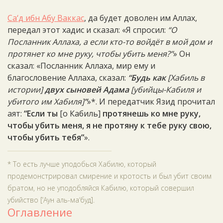
Са‘д ибн Абу Ваккас
, да будет доволен им Аллах,
передал этот хадис и сказал: «Я спросил:
“О
Посланник Аллаха, а если кто-то войдёт в мой дом и
протянет ко мне руку, чтобы убить меня?”
» Он
сказал: «Посланник Аллаха, мир ему и
благословение Аллаха, сказал:
“Будь как
[Хабиль в
истории]
двух сыновей Адама
[убийцы-Кабиля и
убитого им Хабиля]
”
»*. И передатчик Язид прочитал
аят:
“Если ты
[о Кабиль]
протянешь ко мне руку,
чтобы убить меня, я не протяну к тебе руку свою,
чтобы убить тебя”
».
* То есть лучше уподобься Хабилю, который
продемонстрировал смирение и кротость и был убит своим
братом, но не уподобляйся Кабилю, который совершил
убийство [‘Аун аль-ма‘буд].
Оглавление