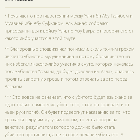
* Речь идёт о противостоянии между ‘Али ибн Абу Талибом и
Му‘авией ибн Абу Суфьяном. Аль-Ахнаф собрался
присоединиться к войску ‘Али, но Абу Бакра отговорил его от
какого-либо участия в этой смуте.
** Благородные сподвижники понимали, сколь тяжким грехом
является убийство мусульманина и потому большинство из
них избегали какого-либо участия в смуте, которая началась
после убийства ‘Усмана, да будет доволен им Аллах, опасаясь
пролить запретную кровь и потом отвечать за это перед
Аллахом.
*** Это вовсе не означает, что с убитого будет взыскано за
одно только намерение убить того, с кем он сражался и от
чьей руки погиб. Он будет подвергнут наказанию за то, что
сражался с другим мусульманином, то есть совершал
действие, результатом которого должно было стать
убийство противника, а не за своё желание убить его. А