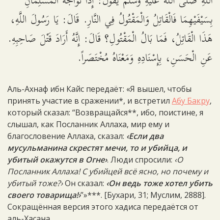
اللَّهِ صَلَّى اللَّهُ عَلَيْهِ وَسَلَّمَ يَقُولُ: إِذَا تَوَاجَهَ الْمُسْلِمَانِ
بِسَيْفَيْهِمَا فَالْقَاتِلُ وَالْمَقْتُولُ فِي النَّارِ. قَالَ: يَا رَسُولَ اللَّهِ،
هَذَا الْقَاتِلُ، فَمَا بَالُ الْمَقْتُولِ؟ قَالَ: إِنَّهُ أَرَادَ قَتْلَ صَاحِبِهِ.
عَنِ الْحَسَنِ، بِإِسْنَادِهِ وَمَعْنَاهُ مُخْتَصَراً.
Аль-Ахнаф ибн Кайс передаёт: «Я вышел, чтобы
принять участие в сражении*, и встретил
Абу Бакру
,
который сказал: “Возвращайся**, ибо, поистине, я
слышал, как Посланник Аллаха, мир ему и
благословение Аллаха, сказал:
‹Если два
мусульманина скрестят мечи, то и убийца, и
убитый окажутся в Огне›
. Люди спросили:
‹О
Посланник Аллаха! С убийцей всё ясно, но почему и
убитый тоже?›
Он сказал:
‹Он ведь тоже хотел убить
своего товарища!›
”»***. [Бухари, 31; Муслим, 2888].
Сокращённая версия этого хадиса передаётся от
аль-Хасана.