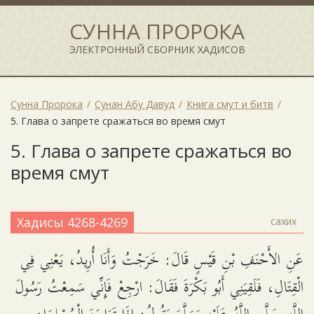
СУННА ПРОРОКА
ЭЛЕКТРОННЫЙ СБОРНИК ХАДИСОВ
Сунна Пророка
Сунан Абу Давуд
Книга смут и битв
5. Глава о запрете сражаться во время смут
5. Глава о запрете сражаться во
время смут
Хадисы 4268-4269
сахих
عَنِ الأَحْنَفِ بْنِ قَيْسٍ قَالَ: خَرَجْتُ وَأَنَا أُرِيدُ، يَعْنِي فِي
الْقِتَالِ، فَلَقِيَنِي أَبُو بَكْرَةَ فَقَالَ: ارْجِعْ فَإِنِّي سَمِعْتُ رَسُولَ