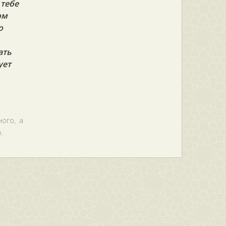
 тебе
ом
о
ать
ует
ного, а
.