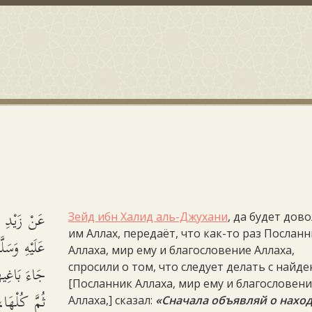
عَنْ زَيْدِ ب
Зейд ибн Халид аль-Джухани
, да будет дов
им Аллах, передаёт, что как-то раз Послан
عَلَيْهِ وَسَل
Аллаха, мир ему и благословение Аллаха,
جَاءَ بَاغِيهَ
спросили о том, что следует делать с найд
[Посланник Аллаха, мир ему и благословен
ثُمَّ كُلْهَا،.
Аллаха,] сказал:
«Сначала объявляй о наход