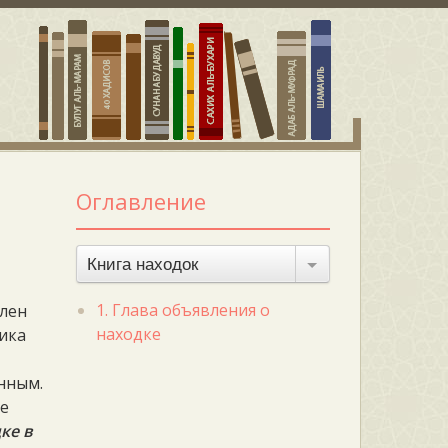
Оглавление
Книга находок
1. Глава объявления о
олен
находке
ника
енным.
ие
ке в