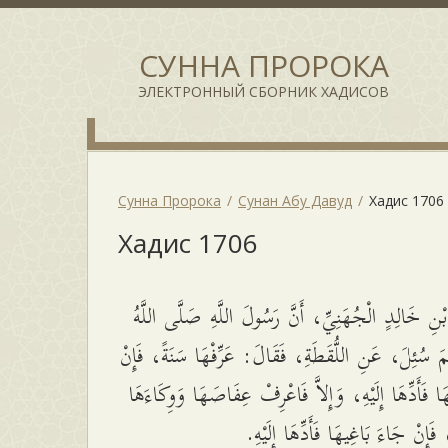
СУННА ПРОРОКА
ЭЛЕКТРОННЫЙ СБОРНИК ХАДИСОВ
Сунна Пророка
Сунан Абу Давуд
Хадис 1706
Хадис 1706
ْنِ خَالِدٍ الْجُهَنِيِّ، أَنَّ رَسُولَ اللَّهِ صَلَّى اللَّهُ
َّمَ سُئِلَ، عَنِ اللُّقَطَةِ، فَقَالَ: عَرِّفْهَا سَنَةً، فَإِنْ
ا فَأَدِّهَا إِلَيْهِ، وَإِلاَّ فَاعْرِفْ عِفَاصَهَا وَوِكَاءَهَا
 فَإِنْ جَاءَ بَاغِيهَا فَأَدِّهَا إِلَيْهِ