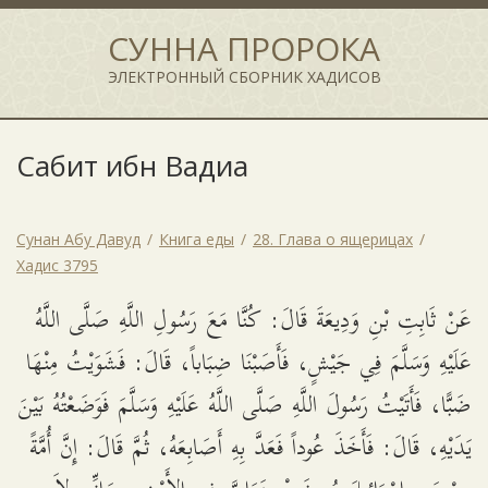
СУННА ПРОРОКА
ЭЛЕКТРОННЫЙ СБОРНИК ХАДИСОВ
Сабит ибн Вадиа
Сунан Абу Давуд
Книга еды
28. Глава о ящерицах
Хадис 3795
عَنْ ثَابِتِ بْنِ وَدِيعَةَ قَالَ: كُنَّا مَعَ رَسُولِ اللَّهِ صَلَّى اللَّهُ
عَلَيْهِ وَسَلَّمَ فِي جَيْشٍ، فَأَصَبْنَا ضِبَاباً، قَالَ: فَشَوَيْتُ مِنْهَا
ضَبًّا، فَأَتَيْتُ رَسُولَ اللَّهِ صَلَّى اللَّهُ عَلَيْهِ وَسَلَّمَ فَوَضَعْتُهُ بَيْنَ
يَدَيْهِ، قَالَ: فَأَخَذَ عُوداً فَعَدَّ بِهِ أَصَابِعَهُ، ثُمَّ قَالَ: إِنَّ أُمَّةً