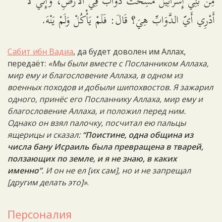
مِنْ بَنِي إِسْرَائِيلَ مُسِخَتْ دَوَابَّ فِي الأَرْضِ، وَإِنِّي لاَ
أَدْرِي أَيّ الدَّوَابِّ هِيَ؟ قَالَ: فَلَمْ يَأْكُلْ وَلَمْ يَنْهَ.
Сабит ибн Вадиа
, да будет доволен им Аллах,
передаёт:
«Мы были вместе с Посланником Аллаха,
мир ему и благословение Аллаха, в одном из
военных походов и добыли шипохвостов. Я зажарил
одного, принёс его Посланнику Аллаха, мир ему и
благословение Аллаха, и положил перед ним.
Однако он взял палочку, посчитал ею пальцы
ящерицы и сказал:
“Поистине, одна община из
числа бану Исраиль была превращена в тварей,
ползающих по земле, и я не знаю, в каких
именно”
. И он не ел [их сам], но и не запрещал
[другим делать это]»
.
Персоналия