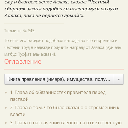
ему и благословение Аллаха, сказал:
“Честный
сборщик закята подобен сражающемуся на пути
Аллаха
, пока не вернётся домой”
»
.
Тирмизи, № 645
То есть его ожидает подобная награда за его искренний и
честный труд в надежде получить награду от Аллаха [‘Аун аль-
ма‘буд; Тухфат аль-ахвази].
Оглавление
Книга правления (имара), имущества, полученного без боя, и земельного налога
1. Глава об обязанностях правителя перед
паствой
2. Глава о том, что было сказано о стремлении к
власти
3. Глава о назначении слепого на ответственную