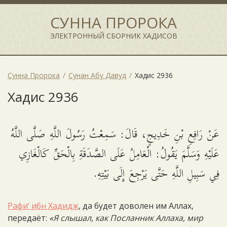
СУННА ПРОРОКА
ЭЛЕКТРОННЫЙ СБОРНИК ХАДИСОВ
Сунна Пророка
Сунан Абу Давуд
Хадис 2936
Хадис 2936
عَنْ رَافِعِ بْنِ خَدِيجٍ، قَالَ: سَمِعْتُ رَسُولَ اللَّهِ صَلَّى اللَّهُ
عَلَيْهِ وَسَلَّمَ يَقُولُ: الْعَامِلُ عَلَى الصَّدَقَةِ بِالْحَقِّ كَالْغَازِي
فِي سَبِيلِ اللَّهِ حَتَّى يَرْجِعَ إِلَى بَيْتِهِ.
Рафи‘ ибн Хадидж
, да будет доволен им Аллах,
передаёт:
«Я слышал, как Посланник Аллаха, мир