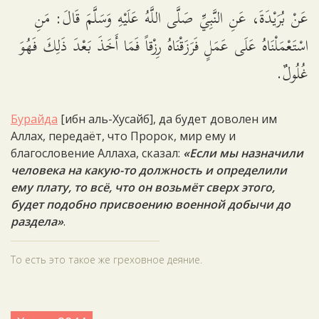
عَنْ بُرَيْدَةَ، عَنِ النَّبِيِّ صَلَّى اللَّهُ عَلَيْهِ وَسَلَّمَ قَالَ: مَنِ
اسْتَعْمَلْنَاهُ عَلَى عَمَلٍ فَرَزَقْنَاهُ رِزْقاً فَمَا أَخَذَ بَعْدَ ذَلِكَ فَهُوَ
غُلُولٌ.
Бурайда
[ибн аль-Хусайб], да будет доволен им
Аллах, передаёт, что Пророк, мир ему и
благословение Аллаха, сказал:
«Если мы назначили
человека на какую-то должность и определили
ему плату, то всё, что он возьмёт сверх этого,
будет подобно присвоению военной добычи до
раздела»
.
То есть это такое же греховное деяние.