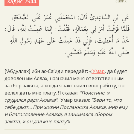
Хадис 2944
сахих
عَنِ ابْنِ السَّاعِدِيِّ قَالَ: اسْتَعْمَلَنِي عُمَرُ عَلَى الصَّدَقَةِ،
فَلَمَّا فَرَغْتُ أَمَرَ لِي بِعُمَالَةٍ، فَقُلْتُ: إِنَّمَا عَمِلْتُ لِلَّهِ، قَالَ:
خُذْ مَا أُعْطِيتَ، فَإِنِّي قَدْ عَمِلْتُ عَلَى عَهْدِ رَسُولِ اللَّهِ
صَلَّى اللَّهُ عَلَيْهِ وَسَلَّمَ فَعَمَّلَنِي.
[‘Абдуллах] ибн ас-Са‘иди передаёт: «
‘Умар
, да будет
доволен им Аллах, назначил меня ответственным
за сбор закята, а когда я закончил свою работу, он
велел дать мне плату. Я сказал:
“Поистине, я
трудился ради Аллаха”
. ‘Умар сказал:
“Бери то, что
тебе дают… При жизни Посланника Аллаха, мир ему
и благословение Аллаха, я занимался сбором
закята, и он дал мне плату”
».