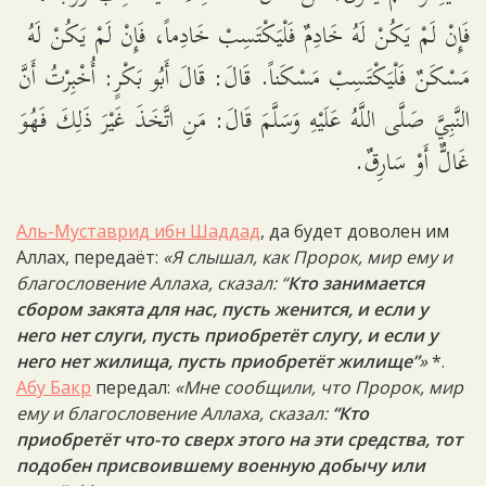
فَإِنْ لَمْ يَكُنْ لَهُ خَادِمٌ فَلْيَكْتَسِبْ خَادِماً، فَإِنْ لَمْ يَكُنْ لَهُ
مَسْكَنٌ فَلْيَكْتَسِبْ مَسْكَناً. قَالَ: قَالَ أَبُو بَكْرٍ: أُخْبِرْتُ أَنَّ
النَّبِيَّ صَلَّى اللَّهُ عَلَيْهِ وَسَلَّمَ قَالَ: مَنِ اتَّخَذَ غَيْرَ ذَلِكَ فَهُوَ
غَالٌّ أَوْ سَارِقٌ.
Аль-Муставрид ибн Шаддад
, да будет доволен им
Аллах, передаёт:
«Я слышал, как Пророк, мир ему и
благословение Аллаха, сказал: “
Кто занимается
сбором закята для нас, пусть женится, и если у
него нет слуги, пусть приобретёт слугу, и если у
него нет жилища, пусть приобретёт жилище”
»
*.
Абу Бакр
передал:
«Мне сообщили, что Пророк, мир
ему и благословение Аллаха, сказал:
“Кто
приобретёт что-то сверх этого на эти средства, тот
подобен присвоившему военную добычу или