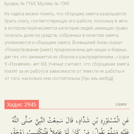
Бухари, № 7163; Муслим, № 1045
Из хадиса можно понять, что сборщику закята разрешается
брать плату, соответствующую его работе, поскольку в аяте,
в котором перечисляются категории людей, имеющих право
получать долю из средств, собранных в качестве закята,
упоминаются и сборщики закята. Всевышний Аллах сказал:
«Пожертвования [закят] предназначены для нищих и бедных,
для тех, кто занимается их сбором и распределением…» (сура
9 «Покаяние», аят 60). Учёные считают, что сборщикам закята
платят за их работу в зависимости от тяжести их работы и
от того, насколько они состоятельны [‘Аун аль-ма‘буд].
Хадис 2945
сахих
عَنِ الْمُسْتَوْرِدِ بْنِ شَدَّادٍ، قَالَ سَمِعْتُ النَّبِيَّ صَلَّى اللَّهُ
عَلَيْهِ وَسَلَّمَ يَقُولُ: مَنْ كَانَ لَنَا عَامِلاً فَلْيَكْتَسِبْ زَوْجَةً،