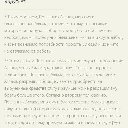
вору”
»
**.
* Таким образом, Посланник Аллаха, мир ему и
благословение Аллаха, стремился к тому, чтобы люди,
которым он поручал собирать закят, были обеспечены
необходимым, чтобы у них была жена, жилище и слуга, дабы у
них не возникало потребности просить у людей и их ничто
не отвлекало от работы.
** Этим словам Посланника Аллаха, мир ему и благословение
Аллаха, учёные дали два толкования. Согласно первому
толкованию, Посланник Аллаха, мир ему и благословение
Аллаха, разрешил сборщику закята приобрести на
вырученные средства слугу и жилище, но не разрешил ему
брать больше этого. Согласно второму толкованию,
Посланник Аллаха, мир ему и благословение Аллаха, имел в
виду, что платой сборщику закята является предоставление
ему жилища и слуги на время его работы: если у него нет ни
того, ни другого, ему арендуют жильё и нанимают слугу [‘Аун