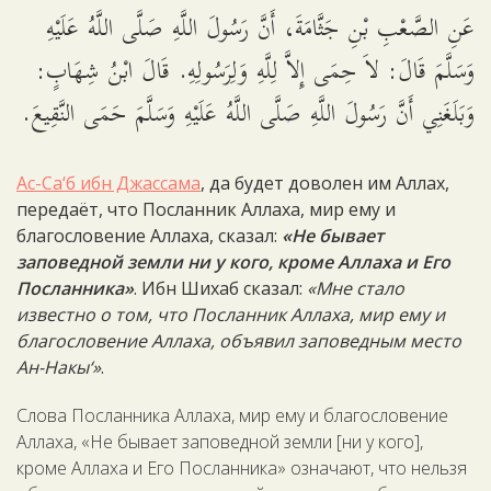
عَنِ الصَّعْبِ بْنِ جَثَّامَةَ، أَنَّ رَسُولَ اللَّهِ صَلَّى اللَّهُ عَلَيْهِ
وَسَلَّمَ قَالَ: لاَ حِمَى إِلاَّ لِلَّهِ وَلِرَسُولِهِ. قَالَ ابْنُ شِهَابٍ:
وَبَلَغَنِي أَنَّ رَسُولَ اللَّهِ صَلَّى اللَّهُ عَلَيْهِ وَسَلَّمَ حَمَى النَّقِيعَ.
Ас-Са‘б ибн Джассама
, да будет доволен им Аллах,
передаёт, что Посланник Аллаха, мир ему и
благословение Аллаха, сказал:
«Не бывает
заповедной земли ни у кого, кроме Аллаха и Его
Посланника»
. Ибн Шихаб сказал:
«Мне стало
известно о том, что Посланник Аллаха, мир ему и
благословение Аллаха, объявил заповедным место
Ан-Накы‘»
.
Слова Посланника Аллаха, мир ему и благословение
Аллаха, «Не бывает заповедной земли [ни у кого],
кроме Аллаха и Его Посланника» означают, что нельзя