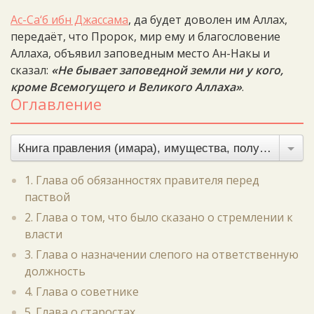
Ас-Са‘б ибн Джассама
, да будет доволен им Аллах,
передаёт, что Пророк, мир ему и благословение
Аллаха, объявил заповедным место Ан-Накы и
сказал:
«Не бывает заповедной земли ни у кого,
кроме Всемогущего и Великого Аллаха»
.
Оглавление
Книга правления (имара), имущества, полученного без боя, и земельного налога
1. Глава об обязанностях правителя перед
паствой
2. Глава о том, что было сказано о стремлении к
власти
3. Глава о назначении слепого на ответственную
должность
4. Глава о советнике
5. Глава о старостах