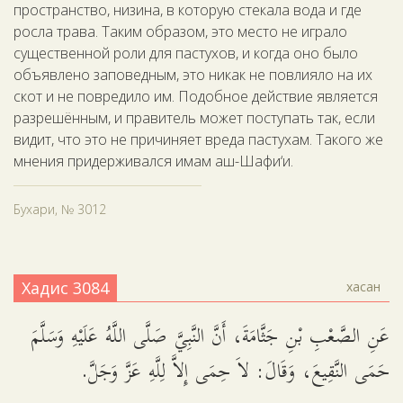
пространство, низина, в которую стекала вода и где
росла трава. Таким образом, это место не играло
существенной роли для пастухов, и когда оно было
объявлено заповедным, это никак не повлияло на их
скот и не повредило им. Подобное действие является
разрешённым, и правитель может поступать так, если
видит, что это не причиняет вреда пастухам. Такого же
мнения придерживался имам аш-Шафи‘и.
Бухари, № 3012
Хадис 3084
хасан
عَنِ الصَّعْبِ بْنِ جَثَّامَةَ، أَنَّ النَّبِيَّ صَلَّى اللَّهُ عَلَيْهِ وَسَلَّمَ
حَمَى النَّقِيعَ، وَقَالَ: لاَ حِمَى إِلاَّ لِلَّهِ عَزَّ وَجَلَّ.