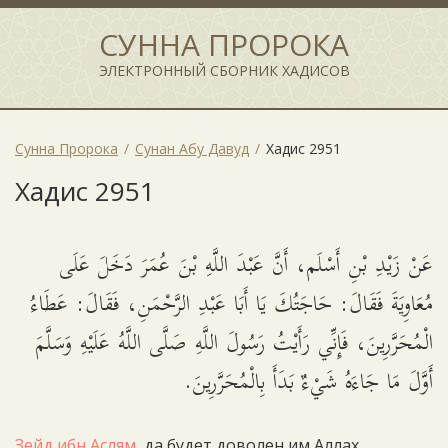
СУННА ПРОРОКА
ЭЛЕКТРОННЫЙ СБОРНИК ХАДИСОВ
Сунна Пророка
Сунан Абу Давуд
Хадис 2951
Хадис 2951
عَنْ زَيْدِ بْنِ أَسْلَم، أَنَّ عَبْدَ اللَّهِ بْنَ عُمَرَ دَخَلَ عَلَى
مُعَاوِيَةَ فَقَالَ: حَاجَتُكَ يَا أَبَا عَبْدِ الرَّحْمَنِ، فَقَالَ: عَطَاءُ
الْمُحَرَّرِينَ، فَإِنِّي رَأَيْتُ رَسُولَ اللَّهِ صَلَّى اللَّهُ عَلَيْهِ وَسَلَّمَ
أَوَّلَ مَا جَاءَهُ شَيْءٌ بَدَأَ بِالْمُحَرَّرِينَ.
Зейд ибн Аслям
, да будет доволен им Аллах,