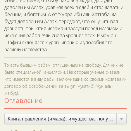
Известно также, что Абу Бакр ас-Сыддик, да будет
доволен им Аллах, уравнял всех людей и стал давать и
бедным, и богатым. А от ‘Умара ибн аль-Хаттаба, да
будет доволен им Аллах, передают, что он учитывал
давность принятия ислама и заслуги перед исламом и
исключил рабов. ‘Али снова уравнял всех. Имам аш-
Шафи‘и склонялся к уравниванию и уподобил это
разделу наследства.
То есть бывшим рабам, отпущенным на свободу. Для них не
было специальной канцелярии. Некоторые учёные сказали,
что имеются в виду рабы, заключившие со своими хозяевами
договор об освобождении за выкуп (мукатиб) [‘Аун аль-
ма‘буд].
Оглавление
Книга правления (имара), имущества, полученного без боя, и земельного налога