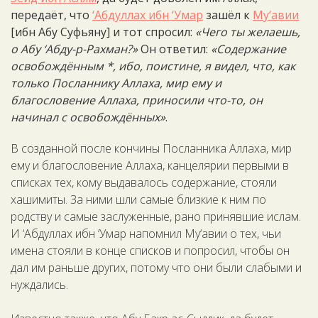
передаёт, что
‘Абдуллах ибн ‘Умар
зашёл к
Му‘авии
[ибн Абу Суфьяну] и тот спросил:
«Чего ты желаешь,
о Абу ‘Абду-р-Рахман?»
Он ответил:
«Содержание
освобождённым *, ибо, поистине, я видел, что, как
только Посланнику Аллаха, мир ему и
благословение Аллаха, приносили что-то, он
начинал с освобождённых»
.
В созданной после кончины Посланника Аллаха, мир
ему и благословение Аллаха, канцелярии первыми в
списках тех, кому выдавалось содержание, стояли
хашимиты. За ними шли самые близкие к ним по
родству и самые заслуженные, рано принявшие ислам.
И ‘Абдуллах ибн ‘Умар напомнил Му‘авии о тех, чьи
имена стояли в конце списков и попросил, чтобы он
дал им раньше других, потому что они были слабыми и
нуждались.