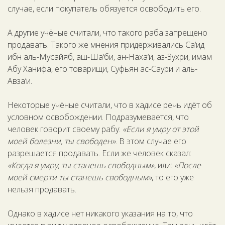
случае, если покупатель обязуется освободить его.
А другие учёные считали, что такого раба запрещено
продавать. Такого же мнения придерживались Са‘ид
ибн аль-Мусайяб, аш-Ша‘би, ан-Наха‘и, аз-Зухри, имам
Абу Ханифа, его товарищи, Суфьян ас-Саури и аль-
Авза‘и.
Некоторые учёные считали, что в хадисе речь идёт об
условном освобождении. Подразумевается, что
человек говорит своему рабу:
«Если я умру от этой
моей болезни, ты свободен»
. В этом случае его
разрешается продавать. Если же человек сказал:
«Когда я умру, ты станешь свободным»
, или:
«После
моей смерти ты станешь свободным»
, то его уже
нельзя продавать.
Однако в хадисе нет никакого указания на то, что