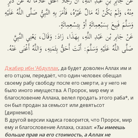
عَنْ جَابِرِ بْنِ عَبْدِ اللَّهِ، أَنَّ رَجُلاً أَعْتَقَ غُلاَماً لَهُ عَنْ دُبُرٍ
مِنْهُ، وَلَمْ يَكُنْ لَهُ مَالٌ غَيْرُهُ، فَأَمَرَ بِهِ النَّبِيُّ صَلَّى اللَّهُ عَلَيْهِ
وَسَلَّمَ فَبِيعَ بِسَبْعِمِائَةٍ أَوْ بِتِسْعِمِائَةٍ.
عَنْ جَابِر بْن عَبْدِ اللَّهِ، بِهَذَا، زَادَ: وَقَالَ، يَعْنِي النَّبِيَّ
صَلَّى اللَّهُ عَلَيْهِ وَسَلَّمَ: أَنْتَ أَحَقُّ بِثَمَنِهِ، وَاللَّهُ أَغْنَى عَنْهُ.
Джабир ибн ‘Абдуллах
, да будет доволен Аллах им и
его отцом, передаёт, что один человек обещал
своему рабу свободу после его смерти, а у него не
было иного имущества. А Пророк, мир ему и
благословение Аллаха, велел продать этого раба*, и
он был продан за семьсот или девятьсот
[дирхемов].
В другой версии хадиса говорится, что Пророк, мир
ему и благословение Аллаха, сказал:
«Ты имеешь
больше прав на его стоимость, а Аллах не