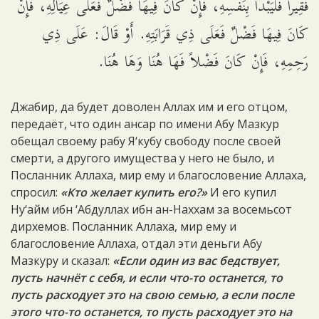
فَقِيراً فَلْيَبْدَأْ بِنَفْسِهِ، فَإِنْ كَانَ فِيهَا فَضْلٌ فَعَلَى عِيَالِهِ، فَإِنْ
كَانَ فِيهَا فَضْلٌ فَعَلَى ذِي قَرَابَتِهِ. أَوْ قَالَ: عَلَى ذِي
رَحِمِهِ، فَإِنْ كَانَ فَضْلاً فَهَا هُنَا وَهَا هُنَا.
Джабир, да будет доволен Аллах им и его отцом,
передаёт, что один ансар по имени Абу Мазкур
обещал своему рабу Я‘кубу свободу после своей
смерти, а другого имущества у него не было, и
Посланник Аллаха, мир ему и благословение Аллаха,
спросил:
«Кто желает купить его?»
И его купил
Ну‘айм ибн ‘Абдуллах ибн ан-Наххам за восемьсот
дирхемов. Посланник Аллаха, мир ему и
благословение Аллаха, отдал эти деньги Абу
Мазкуру и сказал:
«Если один из вас бедствует,
пусть начнёт с себя, и если что-то останется, то
пусть расходует это на свою семью, а если после
этого что-то останется, то пусть расходует это на