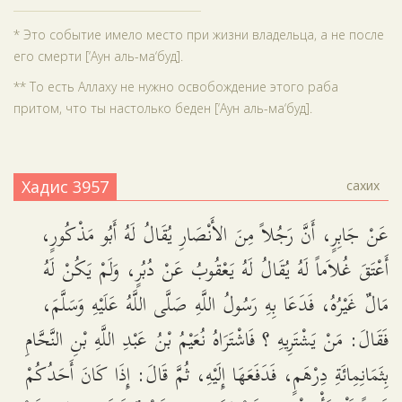
* Это событие имело место при жизни владельца, а не после
его смерти [‘Аун аль-ма‘буд].
** То есть Аллаху не нужно освобождение этого раба
притом, что ты настолько беден [‘Аун аль-ма‘буд].
Хадис 3957
сахих
عَنْ جَابِرٍ، أَنَّ رَجُلاً مِنَ الأَنْصَارِ يُقَالُ لَهُ أَبُو مَذْكُورٍ،
أَعْتَقَ غُلاَماً لَهُ يُقَالُ لَهُ يَعْقُوبُ عَنْ دُبُرٍ، وَلَمْ يَكُنْ لَهُ
مَالٌ غَيْرُهُ، فَدَعَا بِهِ رَسُولُ اللَّهِ صَلَّى اللَّهُ عَلَيْهِ وَسَلَّمَ،
فَقَالَ: مَنْ يَشْتَرِيهِ ؟ فَاشْتَرَاهُ نُعَيْمُ بْنُ عَبْدِ اللَّهِ بْنِ النَّحَّامِ
بِثَمَانِمِائَةِ دِرْهَمٍ، فَدَفَعَهَا إِلَيْهِ، ثُمَّ قَالَ: إِذَا كَانَ أَحَدُكُمْ