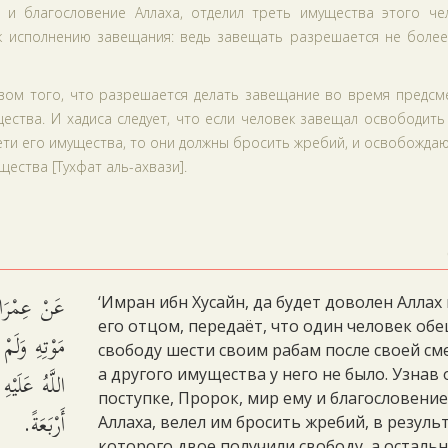
 и благословение Аллаха, отделил треть имущества этого чел
 исполнению завещания: ведь завещать разрешается не более
твом того, что разрешается делать завещание во время предсм
ества. И хадиса следует, что если человек завещал освободит
ети его имущества, то они должны бросить жребий, и освобождаю
щества [Тухфат аль-ахвази].
عَنْ عِمْرَان
‘Имран ибн Хусайн, да будет доволен Аллах
его отцом, передаёт, что один человек об
مَوْتِهِ وَلَم
свободу шести своим рабам после своей см
اللَّهُ عَلَيْهِ
а другого имущества у него не было. Узнав 
поступке, Пророк, мир ему и благословени
أَرْبَعَةً.
Аллаха, велел им бросить жребий, в резуль
которого двое получили свободу, а осталь