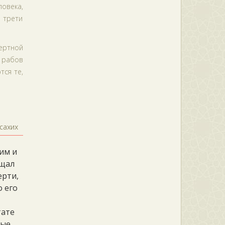
овека,
 трети
ертной
ь рабов
тся те,
сахих
 им и
ещал
ерти,
о его
е
тате
ные