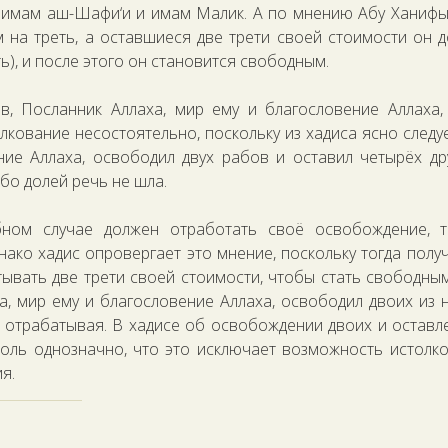
и имам аш-Шафи‘и и имам Малик. А по мнению Абу Ханифы
 на треть, а оставшиеся две трети своей стоимости он 
ь), и после этого он становится свободным.
ов, Посланник Аллаха, мир ему и благословение Аллаха,
лкование несостоятельно, поскольку из хадиса ясно следуе
ние Аллаха, освободил двух рабов и оставил четырёх др
бо долей речь не шла.
ном случае должен отработать своё освобождение, т
ако хадис опровергает это мнение, поскольку тогда полу
ывать две трети своей стоимости, чтобы стать свободным
а, мир ему и благословение Аллаха, освободил двоих из н
е отрабатывая. В хадисе об освобождении двоих и оставл
толь однозначно, что это исключает возможность истолк
я.