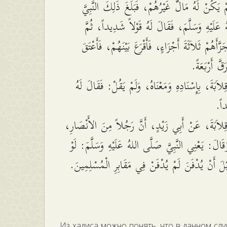
مْ يَكُنْ لَهُ مَالٌ غَيْرُهُمْ، فَبَلَغَ ذَلِكَ النَّبِيَّ
 عَلَيْهِ وَسَلَّمَ، فَقَالَ لَهُ قَوْلاً شَدِيداً، ثُمَّ
َّأَهُمْ ثَلاَثَةَ أَجْزَاءٍ، فَأَقْرَعَ بَيْنَهُمْ، فَأَعْتَقَ
رَقَّ أَرْبَعَةً
اَبَةَ، بِإِسْنَادِهِ وَمَعْنَاهُ، وَلَمْ يَقُلْ: فَقَالَ لَهُ
يداً
ِلاَبَةَ، عَنْ أَبِي زَيْدٍ، أَنَّ رَجُلاً مِنَ الأَنْصَارِ
َقَالَ: يَعْنِي النَّبِيَّ صَلَّى اللهُ عَلَيْهِ وَسَلَّمَ: لَوْ
بْلَ أَنْ يُدْفَنَ لَمْ يُدْفَنْ فِي مَقَابِرِ الْمُسْلِمِينَ
Из хадиса можно понять, что в данном слу