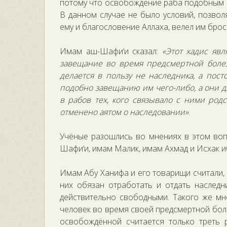
потому что освобождение раба подобным о
В данном случае не было условий, позво
ему и благословение Аллаха, велел им брос
Имам аш-Шафи‘и сказал:
«Этот хадис явл
завещание во время предсмертной болез
делается в пользу не наследника, а пос
подобно завещанию им чего-либо, а они д
в рабов тех, кого связывало с ними род
отменено аятом о наследовании»
.
Учёные разошлись во мнениях в этом воп
Шафи‘и, имам Малик, имам Ахмад и Исхак ибн
Имам Абу Ханифа и его товарищи считали, 
них обязан отработать и отдать наследн
действительно свободными. Такого же мн
человек во время своей предсмертной боле
освобождённой считается только треть р