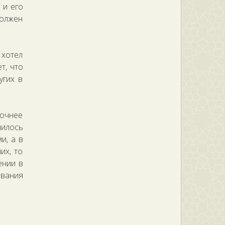
 и его
должен
 хотел
т, что
угих в
очнее
чилось
и, а в
их, то
ении в
ования