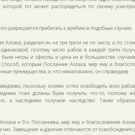
, которой тот может распорядиться по своему усмотр
 что разрешается прибегать к жребию в подобных случаях.
 Аллаха, разделил их на три трети не по числу, а по стои
одинаковой, поэтому число рабов в каждой трети полу
были негры и эфиопы, и цена их в большинстве случае
. Способ, которым Посланник Аллаха, мир ему и благосл
енные преимущества, и, что немаловажно, он справедлив.
аведливо, поскольку хозяин хотел освободить всех рабов
ледники тоже должны были получить что-то, поэтому ж
о, а наследники получили наследство. Таким образо
ллаха и Его Посланника, мир ему и благословение Алла
из них. Завещание и дарение отличаются от освобождения 