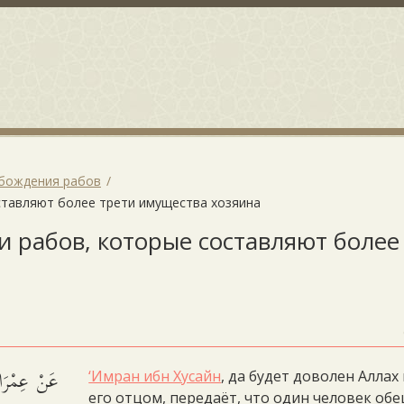
обождения рабов
ставляют более трети имущества хозяина
и рабов, которые составляют более
عَنْ عِمْرَان
‘Имран ибн Хусайн
, да будет доволен Аллах
его отцом, передаёт, что один человек об