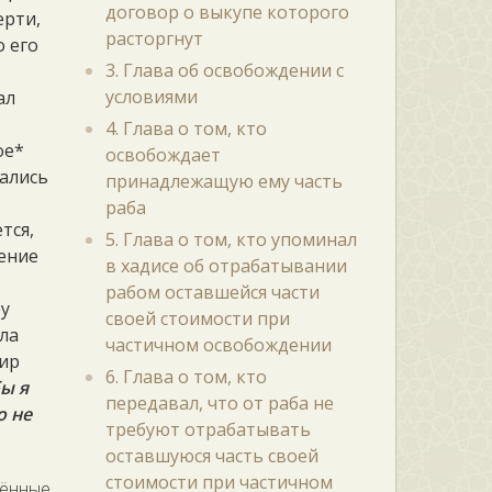
договор о выкупе которого
ерти,
расторгнут
о его
3. Глава об освобождении с
е
условиями
ал
4. Глава о том, кто
ое*
освобождает
тались
принадлежащую ему часть
раба
тся,
5. Глава о том, кто упоминал
вение
в хадисе об отрабатывании
рабом оставшейся части
бу
своей стоимости при
сла
частичном освобождении
мир
6. Глава о том, кто
бы я
передавал, что от раба не
о не
требуют отрабатывать
оставшуюся часть своей
стоимости при частичном
дённые