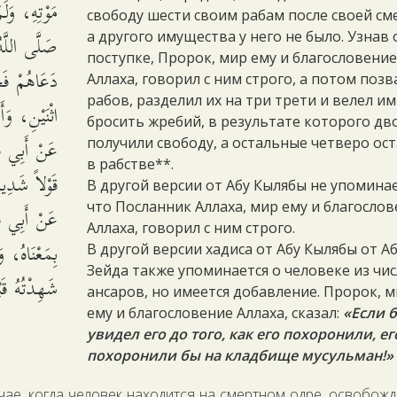
مَوْتِهِ، وَلَ
свободу шести своим рабам после своей см
صَلَّى اللَّهُ
а другого имущества у него не было. Узнав 
поступке, Пророк, мир ему и благословени
دَعَاهُمْ فَجَز
Аллаха, говорил с ним строго, а потом позв
рабов, разделил их на три трети и велел им
اثْنَيْنِ، وَأَ.
бросить жребий, в результате которого дв
عَنْ أَبِي قِل
получили свободу, а остальные четверо ос
в рабстве**.
قَوْلاً شَدِ.
В другой версии от Абу Кылябы не упоминае
что Посланник Аллаха, мир ему и благосло
عَنْ أَبِي ق،
Аллаха, говорил с ним строго.
بِمَعْنَاهُ، و
В другой версии хадиса от Абу Кылябы от А
Зейда также упоминается о человеке из чи
شَهِدْتُهُ قَ.
ансаров, но имеется добавление. Пророк, 
ему и благословение Аллаха, сказал:
«Если 
увидел его до того, как его похоронили, ег
похоронили бы на кладбище мусульман!»
чае, когда человек находится на смертном одре, освобож