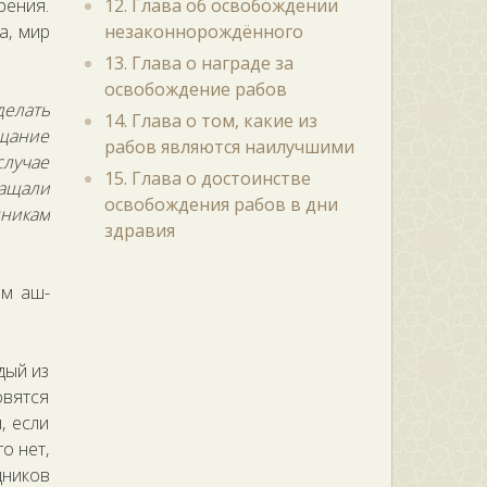
рения.
12. Глава об освобождении
а, мир
незаконнорождённого
13. Глава о награде за
освобождение рабов
делать
14. Глава о том, какие из
ещание
рабов являются наилучшими
случае
15. Глава о достоинстве
ращали
освобождения рабов в дни
нникам
здравия
ам аш-
дый из
овятся
, если
о нет,
дников