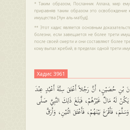
* Таким образом, Посланник Аллаха, мир ему
приравняв таким образом это освобождение к
имущества [‘Аун аль-ма‘буд].
** Этот хадис является основным доказательс
болезни, если завещается не более трети имущ
после своей смерти и они составляют более тр
кому выпал жребий, в пределах одной трети иму
Хадис 3961
َ بْنِ حُصَيْنٍ، أَنَّ رَجُلاً أَعْتَقَ سِتَّةَ أَعْبُدٍ عِنْدَ
ْ يَكُنْ لَهُ مَالٌ غَيْرُهُمْ، فَبَلَغَ ذَلِكَ النَّبِيَّ صَلَّى
 وَسَلَّمَ، فَأَقْرَعَ بَيْنَهُمْ، فَأَعْتَقَ اثْنَيْنِ، وَأَرَقَّ