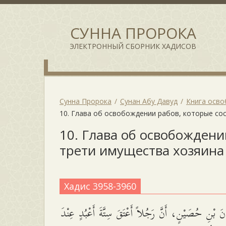
СУННА ПРОРОКА
ЭЛЕКТРОННЫЙ СБОРНИК ХАДИСОВ
Сунна Пророка
Сунан Абу Давуд
Книга осв
10. Глава об освобождении рабов, которые со
10. Глава об освобождени
трети имущества хозяина
Хадис 3958-3960
َ بْنِ حُصَيْنٍ، أَنَّ رَجُلاً أَعْتَقَ سِتَّةَ أَعْبُدٍ عِنْدَ