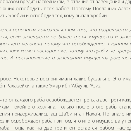
бразом вредит наследникам, в отличие от завещания и да
ляющих освободить всех рабов. Поэтому Посланник Аллах
ить жребий и освободил тех, кому выпал жребий.
яется основным доказательством того, что разрешается 
ни, если завещается не более трети имущества и зав
тороннего человека, потому что освобождение в данном 
ля своих хозяев посторонние, потому что арабы не прев
ство. А постановление о завещании имущества родстве
росе. Некоторые воспринимали хадис буквально. Это им
 Рахавейхи, а также ‘Умар ибн ‘Абду-ль-‘Азиз.
что от каждого раба освобождается треть, а две трети каж
икам покойного хозяина. Только после этого рабы стан
ения придерживались аш-Ша‘би и ан-Наха‘и. По аналогии
зни освобождает раба при том, что иного имущества у нег
аба, тогда как на две трети он остаётся рабом насле