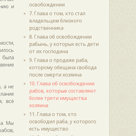
освобождении
ению и
7. Глава о том, кто стал
владельцем близкого
родственника
8. Глава об освобождении
мости,
рабынь, у которых есть дети
чилось
от их господина
в была
9. Глава о продаже раба,
овение
которому обещана свобода
после смерти хозяина
10. Глава об освобождении
, а не
рабов, которые составляют
елание
более трети имущества
м, всё
хозяина
11. Глава о том, кто
освободил раба, у которого
ха. Мы
есть имущество
рабов,