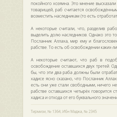
покойного хозяина. Это мнение высказал
товарищей, раб считается освобождённым
возместить наследникам (то есть отработат
А некоторые считали, что, разделив раб
выделить долю наследников. Однако это то
Посланник Аллаха, мир ему и благослове
рабстве. То есть об освобождении каких-ли
А некоторые считают, что раб в подоб
освобождение оставшихся двух третей. Одн
бы, что эти два раба должны были отрабат
хадисе ясно сказано, что Посланник Аллах
есть они уже стали свободными, ничего н
рабстве оставшихся четырёх говорится с
хадиса и отхода от его буквального значени
Тирмизи, № 1364; Ибн Маджа, № 2345