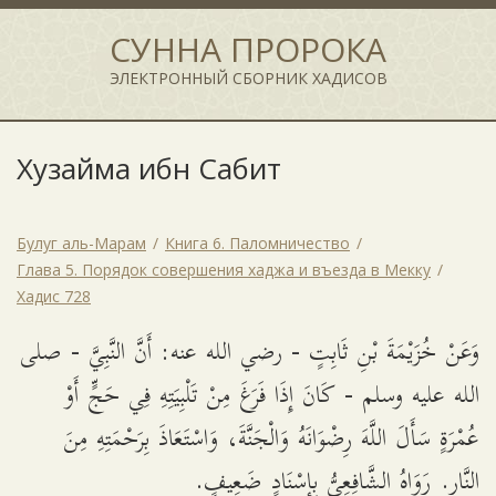
СУННА ПРОРОКА
ЭЛЕКТРОННЫЙ СБОРНИК ХАДИСОВ
Хузайма ибн Сабит
Булуг аль-Марам
Книга 6. Паломничество
Глава 5. Порядок совершения хаджа и въезда в Мекку
Хадис 728
وَعَنْ خُزَيْمَةَ بْنِ ثَابِتٍ - رضي الله عنه: أَنَّ النَّبِيَّ - صلى
الله عليه وسلم - كَانَ إِذَا فَرَغَ مِنْ تَلْبِيَتِهِ فِي حَجٍّ أَوْ
عُمْرَةٍ سَأَلَ اللَّهَ رِضْوَانَهُ وَالْجَنَّةَ، وَاسْتَعَاذَ بِرَحْمَتِهِ مِنَ
النَّارِ. رَوَاهُ الشَّافِعِيُّ بِإِسْنَادٍ ضَعِيفٍ.