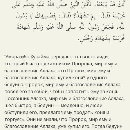
أَنَّكَ قَدْ بَايَعْتَهُ، فَأَقْبَلَ النَّبِيُّ صَلَّى اللَّهُ عَلَيْهِ وَسَلَّم عَلَى
خُزَيْمَةَ فَقَالَ: بِمَ تَشْهَدُ؟ فَقَالَ: بِتَصْدِيقِكَ يَا رَسُولَ
اللَّهِ، فَجَعَلَ رَسُولُ اللَّهِ صَلَّى اللَّهُ عَلَيْهِ وَسَلَّم شَهَادَةَ
خُزَيْمَةَ بِشَهَادَةِ رَجُلَيْنِ.
‘Умара ибн Хузайма передаёт от своего дяди,
который был сподвижником Пророка, мир ему и
благословение Аллаха, что Пророк, мир ему и
благословение Аллаха, купил коня* у одного
бедуина. Пророк, мир ему и благословение Аллаха,
повёл его за собой, чтобы заплатить ему за коня.
Посланник Аллаха, мир ему и благословение Аллаха,
шёл быстро, а бедуин — медленно, и люди
обступили его, предлагая ему продать коня и
торгуясь. Они не знали, что Пророк, мир ему и
благословение Аллаха, уже купил его. Тогда бедуин