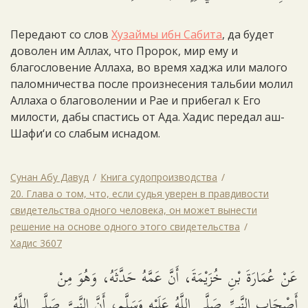
Передают со слов
Хузаймы ибн Сабита
, да будет
доволен им Аллах, что Пророк, мир ему и
благословение Аллаха, во время хаджа или малого
паломничества после произнесения тальбии молил
Аллаха о благоволении и Рае и прибегал к Его
милости, дабы спастись от Ада. Хадис передал аш-
Шафи‘и со слабым иснадом.
Сунан Абу Давуд
Книга судопроизводства
20. Глава о том, что, если судья уверен в правдивости
свидетельства одного человека, он может вынести
решение на основе одного этого свидетельства
Хадис 3607
عَنْ عُمَارَةَ بْنِ خُزَيْمَةَ، أَنَّ عَمَّهُ حَدَّثَهُ، وَهُوَ مِنْ
أَصْحَابِ النَّبِيِّ صَلَّى اللَّهُ عَلَيْهِ وَسَلَّم، أَنَّ النَّبِيَّ صَلَّى اللَّهُ