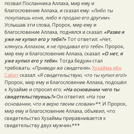
позвал Посланника Аллаха, мир ему и
благословение Аллаха, и сказал ему:
«Либо ты
покупаешь коня, либо я продаю его другим»
.
Услышав эти слова, Пророк, мир ему и
благословение Аллаха, поднялся и сказал:
«Разве я
уже не купил его у тебя?»
Тот ответил:
«Нет,
клянусь Аллахом, я не продавал его тебе»
. Пророк,
мир ему и благословение Аллаха, сказал:
«О нет, я
уже купил его у тебя»
. Тогда бедуин стал
требовать:
«Приведи же свидетеля»
.
Хузайма ибн
Сабит
сказал:
«Я свидетельствую, что ты купил его!»
Пророк, мир ему и благословение Аллаха, подошёл
к Хузайме и спросил его:
«На основании чего ты
свидетельствуешь?»
Он ответил:
«На том
основании, что я верю твоим словам»**
. И Пророк,
мир ему и благословение Аллаха, объявил, что
свидетельство Хузаймы приравнивается к
свидетельству двух мужчин.***