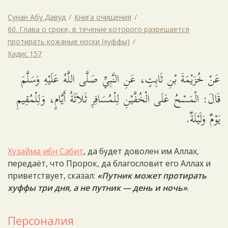
Сунан Абу Давуд
Книга очищения
60. Глава о сроке, в течение которого разрешается
протирать кожаные носки (хуффы)
Хадис 157
عَنْ خُزَيْمَةَ بْنِ ثَابِتٍ، عَنِ النَّبِيِّ صَلَّى اللَّهُ عَلَيْهِ وَسَلَّمَ
قَالَ: الْمَسْحُ عَلَى الْخُفَّيْنِ لِلْمُسَافِرِ ثَلاَثَةُ أَيَّامٍ، وَلِلْمُقِيمِ
يَوْمٌ وَلَيْلَةٌ.
Хузайма ибн Сабит
, да будет доволен им Аллах,
передаёт, что Пророк, да благословит его Аллах и
приветствует, сказал:
«Путник может протирать
хуффы три дня, а не путник — день и ночь»
.
Персоналия