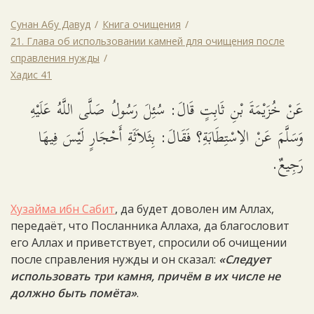
Сунан Абу Давуд
Книга очищения
21. Глава об использовании камней для очищения после
справления нужды
Хадис 41
عَنْ خُزَيْمَةَ بْنِ ثَابِتٍ قَالَ: سُئِلَ رَسُولُ صَلَّى اللَّهُ عَلَيْهِ
وَسَلَّمَ عَنْ الاِسْتِطَابَةِ؟ فَقَالَ: بِثَلاَثَةِ أَحْجَارٍ لَيْسَ فِيهَا
رَجِيعٌ.
Хузайма ибн Сабит
, да будет доволен им Аллах,
передаёт, что Посланника Аллаха, да благословит
его Аллах и приветствует, спросили об очищении
после справления нужды и он сказал:
«Следует
использовать три камня, причём в их числе не
должно быть помёта»
.