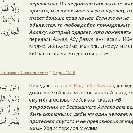
перевязана. Он не должен скрывать ее ил
وَإِلَّا فَهُ،
прятать, и если объявится ее владелец, то
وَالْأَرْبَعَة
имеет больше прав на нее. Если же он не
объявится, то любое добро принадлежит
الْجَارُودِ،.
Аллаху, Который одаряет, кого пожелает»
.
передали Ахмад, Абу Давуд, ан-Насаи и Ибн
Маджа. Ибн Хузайма, Ибн аль-Джаруд и Иб
Хиббан назвали его достоверным.
. Призыв к благонравию
Хадис 1528
وَعَنْ عِيَ
Передают со слов
‘Ияда ибн Химара
, да буд
доволен им Аллах, что Посланник Аллаха, 
رَسُولُ الل
ему и благословение Аллаха, сказал:
«В
إِلَيَّ أَنْ 
откровении от Всевышнего Аллаха вам ве
быть скромными, дабы ни один человек н
يَفْخَرَ أَ.
притеснял другого и не превозносился на
ним»
. Хадис передал Муслим.