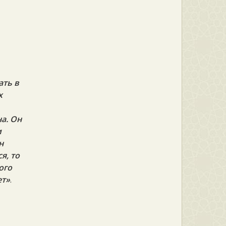
ать в
х
а. Он
и
н
я, то
ого
ет»
.