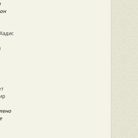
и
 он
 Хадис
н
ет
мир
лено
е
д