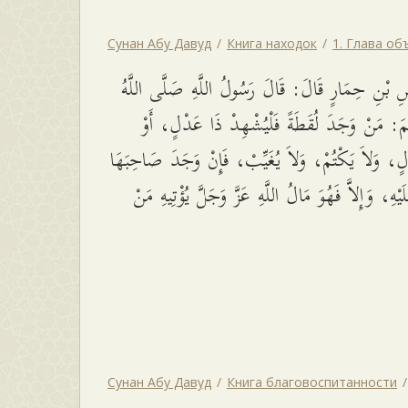
Сунан Абу Давуд
Книга находок
1. Глава об
 بْنِ حِمَارٍ قَالَ: قَالَ رَسُولُ اللَّهِ صَلَّى اللَّهُ
لَّمَ: مَنْ وَجَدَ لُقَطَةً فَلْيُشْهِدْ ذَا عَدْلٍ، أَوْ
ٍ، وَلاَ يَكْتُمْ، وَلاَ يُغَيِّبْ، فَإِنْ وَجَدَ صَاحِبَهَا
عَلَيْهِ، وَإِلاَّ فَهُوَ مَالُ اللَّهِ عَزَّ وَجَلَّ يُؤْتِيهِ مَنْ
Сунан Абу Давуд
Книга благовоспитанности