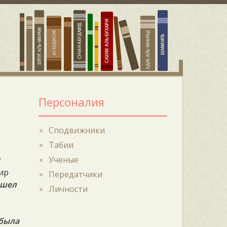
Персоналия
Сподвижники
Табии
Ученые
т
мир
Передатчики
ашел
Личности
 была