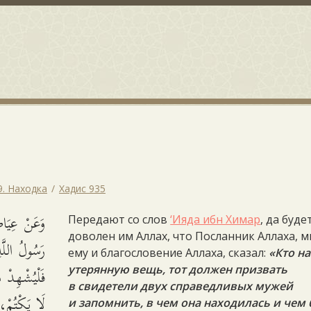
9. Находка
Хадис 935
وَعَنْ عِيَ
Передают со слов
‘Ияда ибн Химар
, да буде
доволен им Аллах, что Посланник Аллаха, 
رَسُولُ الل
ему и благословение Аллаха, сказал:
«Кто н
فَلْيُشْهِدْ 
утерянную вещь, тот должен призвать
в свидетели двух справедливых мужей
لَا يَكْتُمْ،،
и запомнить, в чем она находилась и чем