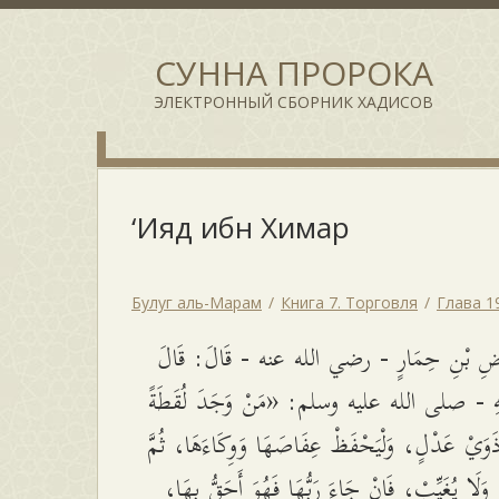
СУННА ПРОРОКА
ЭЛЕКТРОННЫЙ СБОРНИК ХАДИСОВ
‘Ияд ибн Химар
Булуг аль-Марам
Книга 7. Торговля
Глава 1
اضِ بْنِ حِمَارٍ - رضي الله عنه - قَالَ: قَالَ
َّهِ - صلى الله عليه وسلم: «مَنْ وَجَدَ لُقَطَةً
ذَوَيْ عَدْلٍ، وَلْيَحْفَظْ عِفَاصَهَا وَوِكَاءَهَا، ثُمَّ
 وَلَا يُغَيِّبْ، فَإِنْ جَاءَ رَبُّهَا فَهُوَ أَحَقُّ بِهَا