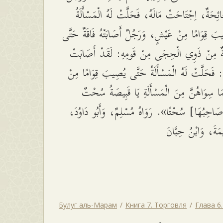
ائِحَةٌ، اِجْتَاحَتْ مَالَهُ، فَحَلَّتْ لَهُ الْمَسْأَلَةُ
َ قِوَامًا مِنْ عَيْشٍ، وَرَجُلٌ أَصَابَتْهُ فَاقَةٌ حَتَّى
اثَةٌ مِنْ ذَوِي الْحِجَى مِنْ قَومِهِ: لَقَدْ أَصَابَتْ
َةٌ: فَحَلَّتْ لَهُ الْمَسْأَلَةُ حَتَّى يُصِيبَ قِوَامًا مِنْ
ا سِوَاهُنَّ مِنَ الْمَسْأَلَةِ يَا قَبِيصَةُ سُحْتٌ
[صَاحِبُهَا] سُحْتًا». رَوَاهُ مُسْلِمٌ، وَأَبُو دَاوُدَ
مَةَ، وَابْنُ حِبَّانَ
Булуг аль-Марам
Книга 7. Торговля
Глава 6