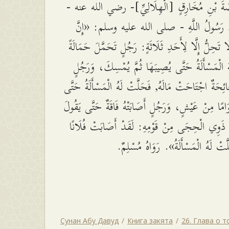
بِيصَةَ بْنِ مُخَارِقٍ [الْهِلَالِيِّ]- رضي الله عنه
َ رَسُولُ اللَّهِ - صلى الله عليه وسلم: «إِنَّ
لَا تَحِلُّ إِلَّا لِأَحَدِ ثَلَاثَةٍ: رَجُلٍ تَحَمَّلَ حَمَالَةً
ُ الْمَسْأَلَةُ حَتَّى يُصِيبَهَا ثُمَّ يُمْسِكَ، وَرَجُلٍ
َائِحَةٌ اجْتَاحَتْ مَالَهُ, فَحَلَّتْ لَهُ الْمَسْأَلَةُ حَتَّى
مًا مِنْ عَيْشٍ، وَرَجُلٍ أَصَابَتْهُ فَاقَةٌ حَتَّى يَقُولَ
ْ ذَوِي الْحِجَى مِنْ قَوْمِهِ: لَقَدْ أَصَابَتْ فُلَانًا
لَّتْ لَهُ الْمَسْأَلَةُ». رَوَاهُ مُسْلِمٌ
Сунан Абу Давуд
Книга закята
26. Глава о 