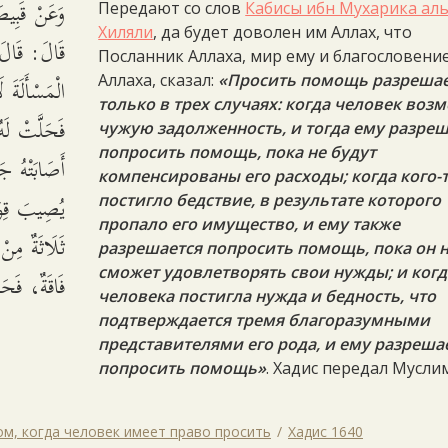
وَعَنْ قَ -
Передают со слов
Кабисы ибн Мухарика аль
Хиляли
, да будет доволен им Аллах, что
قَالَ: قَال
Посланник Аллаха, мир ему и благословени
الْمَسْأَلَةَ 
Аллаха, сказал:
«Просить помощь разрешае
только в трех случаях: когда человек воз
فَحَلَّتْ لَه
чужую задолженность, и тогда ему разреш
попросить помощь, пока не будут
أَصَابَتْهُ ج
компенсированы его расходы; когда кого-
يُصِيبَ قِوَا
постигло бедствие, в результате которого
пропало его имущество, и ему также
ثَلَاثَةٌ مِن
разрешается попросить помощь, пока он 
сможет удовлетворять свои нужды; и когд
فَاقَةٌ، فَحَ.
человека постигла нужда и бедность, что
подтверждается тремя благоразумными
представителями его рода, и ему разреша
попросить помощь»
. Хадис передал Муслим
том, когда человек имеет право просить
Хадис 1640