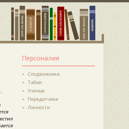
Персоналия
Сподвижники
Табии
Ученые
-
Передатчики
е
Личности
тся
местил
ается