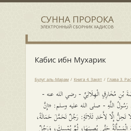
СУННА ПРОРОКА
ЭЛЕКТРОННЫЙ СБОРНИК ХАДИСОВ
Кабис ибн Мухарик
Булуг аль-Марам
Книга 4. Закят
Глава 3. Р
بِيصَةَ بْنِ مُخَارِقٍ الْهِلَالِيِّ - رضي الله عنه
َ رَسُولُ اللَّهِ - صلى الله عليه وسلم: «إِنَّ
 لَا تَحِلُّ إِلَّا لِأَحَدِ ثَلَاثَةٍ: رَجُلٌ تَحَمَّلَ حَمَالَةً
ُ الْمَسْأَلَةُ حَتَّى يُصِيبَهَا، ثُمَّ يُمْسِكَ، وَرَجُلٌ