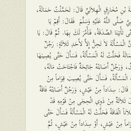
ةَ بْنِ مُخَارِقٍ الْهِلاَلِيِّ قَالَ: تَحَمَّلْتُ حَمَالَةً
َبِيَّ صَلَّى اللَّهُ عَلَيْهِ وَسَلَّمَ فَقَالَ: أَقِمْ يَا
َى تَأْتِيَنَا الصَّدَقَةُ، فَنَأْمُرَ لَكَ بِهَا. ثُمَّ قَالَ: يَا
َّ الْمَسْأَلَةَ لاَ تَحِلُّ إِلاَّ لأَحَدِ ثَلاَثَةٍ: رَجُلٌ
َالَةً فَحَلَّتْ لَهُ الْمَسْأَلَةُ، فَسَأَلَ حَتَّى يُصِيبَهَا
كُ، وَرَجُلٌ أَصَابَتْهُ جَائِحَةٌ فَاجْتَاحَتْ مَالَهُ
ُ الْمَسْأَلَةُ، فَسَأَلَ حَتَّى يُصِيبَ قِوَاماً مِنْ
قَالَ: سِدَاداً مِنْ عَيْشٍ، وَرَجُلٌ أَصَابَتْهُ فَاقَةٌ
لَ ثَلاَثَةٌ مِنْ ذَوِي الْحِجَى مِنْ قَوْمِهِ قَدْ
َناً الْفَاقَةُ فَحَلَّتْ لَهُ الْمَسْأَلَةُ فَسَأَلَ حَتَّى
اماً مِنْ عَيْشٍ، أَوْ سِدَاداً مِنْ عَيْشٍ، ثُمَّ