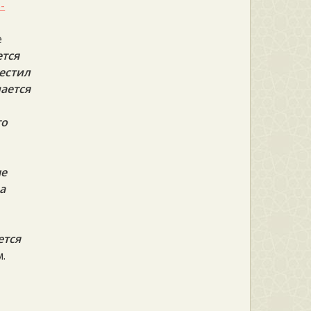
-
е
тся
местил
ается
то
не
а
ется
.