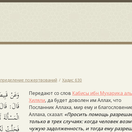
аспределение пожертвований
Хадис 630
وَعَنْ قَ -
Передают со слов
Кабисы ибн Мухарика аль
Хиляли
, да будет доволен им Аллах, что
قَالَ: قَال
Посланник Аллаха, мир ему и благословени
الْمَسْأَلَةَ،
Аллаха, сказал:
«Просить помощь разрешае
только в трех случаях: когда человек воз
فَحَلَّتْ لَه
чужую задолженность, и тогда ему разреш