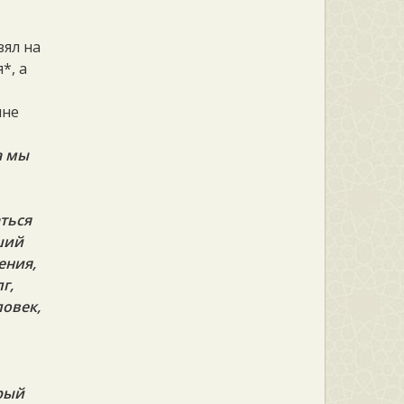
зял на
*, а
мне
а мы
ться
ший
ения,
г,
ловек,
,
орый