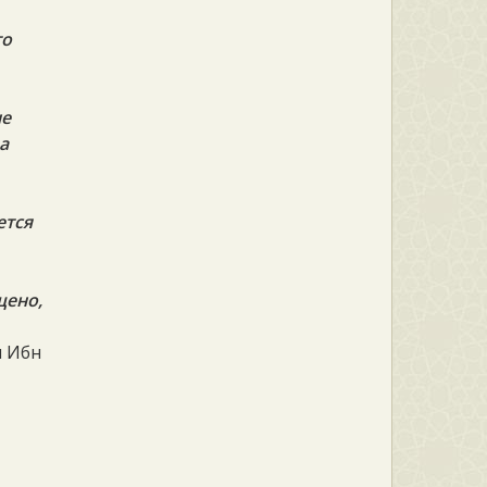
то
не
а
ется
щено,
и Ибн