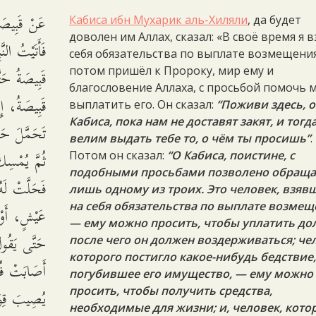
عَنْ قَبِيصَ،
Кабиса ибн Мухарик аль-Хиляли
, да будет
доволен им Аллах, сказал: «В своё время я в
فَأَتَيْتُ النّ
себя обязательства по выплате возмещения
قَبِيصَةُ حَتّ
потом пришёл к Пророку, мир ему и
благословение Аллаха, с просьбой помочь 
قَبِيصَةُ، إِن
выплатить его. Он сказал:
“Поживи здесь, о
Кабиса, пока нам не доставят закят, и тогд
تَحَمَّلَ حَم
велим выдать тебе то, о чём ты просишь”
.
ثُمَّ يُمْسِ،
Потом он сказал:
“О Кабиса, поистине, с
подобными просьбами позволено обраща
فَحَلَّتْ لَه
лишь одному из троих. Это человек, взяв
на себя обязательства по выплате возмещ
عَيْشٍ، أَوْ 
— ему можно просить, чтобы уплатить дол
حَتَّى يَقُو
после чего он должен воздерживаться; че
которого постигло какое-нибудь бедствие
أَصَابَتْ فُلا
погубившее его имущество, — ему можно
يُصِيبَ قِوَ
просить, чтобы получить средства,
необходимые для жизни; и, человек, кот