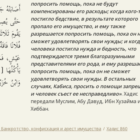
попросить помощь, пока не будут
أَصَابَتْهُ جَ
компенсированы его расходы; когда кого-
حَتَّى يُصِيب
постигло бедствие, в результате которого
пропало его имущество, и ему также
يَقُومَ ثَلَ
разрешается попросить помощь, пока он 
сможет удовлетворять свои нужды; и когд
فُلَانًا فَاق
человека постигла нужда и бедность, что
عَيْشٍ، فَمَ
подтверждается тремя благоразумными
представителями его рода, и ему разреша
يَأْكُلُهَا ،
попросить помощь, пока он не сможет
وَابْنُ خُزَيْ
удовлетворять свои нужды. В остальных
случаях, Кабиса, просить о помощи запре
и человек съест ее несправедливо»
. Хадис
передали Муслим, Абу Давуд, Ибн Хузайма 
Хиббан.
. Банкротство, конфискация и арест имущества
Хадис 860