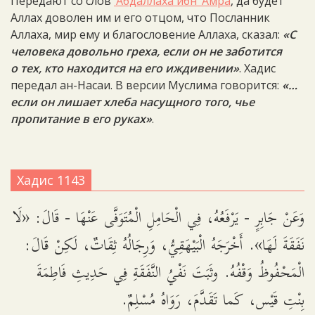
Передают со слов
‘Абдаллаха ибн ‘Амра
, да будет
Аллах доволен им и его отцом, что Посланник
Аллаха, мир ему и благословение Аллаха, сказал:
«С
человека довольно греха, если он не заботится
о тех, кто находится на его иждивении»
. Хадис
передал ан-Насаи. В версии Муслима говорится:
«…
если он лишает хлеба насущного того, чье
пропитание в его руках»
.
Хадис 1143
وَعَنْ جَابِرٍ - يَرْفَعُهُ، فِي الْحَامِلِ الْمُتَوَفَّى عَنْهَا - قَالَ: «لَا
نَفَقَةَ لَهَا». أَخْرَجَهُ الْبَيْهَقِيُّ، وَرِجَالُهُ ثِقَاتٌ، لَكِنْ قَالَ:
الْمَحْفُوظُ وَقْفُهُ. وثَبَتَ نَفْيُ النَّفَقَةِ فِي حَدِيثِ فَاطِمَةَ
بِنْتِ قَيْس، كَما تَقَدَّمَ، رَوَاهُ مُسْلِمٌ.