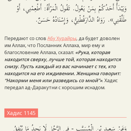
وَيَبْدَأُ أَحَدُكُمْ بِمَنْ يَعُولُ. تَقُولُ الْمَرْأَةُ: أَطْعِمْنِي، أَوْ
طَلِّقْنِي». رَوَاهُ الدَّارَقُطْنِيُّ، وَإِسْنَادُهُ حَسَنٌ.
Передают со слов
Абу Хурайры
, да будет доволен
им Аллах, что Посланник Аллаха, мир ему и
благословение Аллаха, сказал:
«Рука, которая
находится сверху, лучше той, которая находится
снизу. Пусть каждый из вас начинает с тех, кто
находится на его иждивении. Женщина говорит:
“Накорми меня или разведись со мной”»
. Хадис
передал ад-Даракутни с хорошим иснадом.
Хадис 1145
وَعَنْ سَعِيدِ بْنِ الْمُسَيَّبِ - فِي الرَّجُلِ لَا يَجِدُ مَا يُنْفِقُ