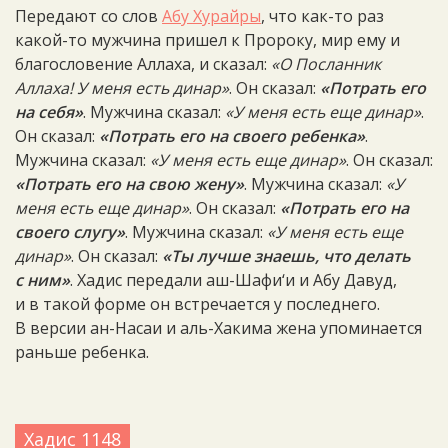
Передают со слов
Абу Хурайры
, что как-то раз
какой-то мужчина пришел к Пророку, мир ему и
благословение Аллаха, и сказал:
«О Посланник
Аллаха! У меня есть динар»
. Он сказал:
«Потрать его
на себя»
. Мужчина сказал:
«У меня есть еще динар»
.
Он сказал:
«Потрать его на своего ребенка»
.
Мужчина сказал:
«У меня есть еще динар»
. Он сказал:
«Потрать его на свою жену»
. Мужчина сказал:
«У
меня есть еще динар»
. Он сказал:
«Потрать его на
своего слугу»
. Мужчина сказал:
«У меня есть еще
динар»
. Он сказал:
«Ты лучше знаешь, что делать
с ним»
. Хадис передали аш-Шафи‘и и Абу Давуд,
и в такой форме он встречается у последнего.
В версии ан-Насаи и аль-Хакима жена упоминается
раньше ребенка.
Хадис 1148