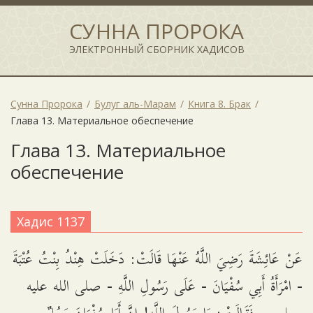
СУННА ПРОРОКА
ЭЛЕКТРОННЫЙ СБОРНИК ХАДИСОВ
Сунна Пророка
Булуг аль-Марам
Книга 8. Брак
Глава 13. Материальное обеспечение
Глава 13. Материальное
обеспечение
Хадис 1137
عَنْ عَائِشَةَ رَضِيَ اللَّهُ عَنْهَا قَالَتْ: دَخَلَتْ هِنْدُ بِنْتُ عُتْبَةَ
- امْرَأَةُ أَبِي سُفْيَانَ - عَلَى رَسُولِ اللَّهِ - صلى الله عليه