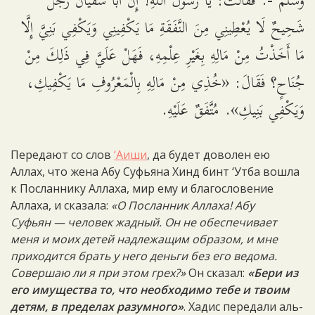
وسلم -. فَقَالَتْ: يَا رَسُولَ اللَّهِ! إِنَّ أَبَا سُفْيَانَ رَجُلٌ
شَحِيحٌ لَا يُعْطِينِي مِنَ النَّفَقَةِ مَا يَكْفِينِي وَيَكْفِي بَنِيَّ إِلَّا
مَا أَخَذْتُ مِنْ مَالِهِ بِغَيْرِ عِلْمِهِ، فَهَلْ عَلَيَّ فِي ذَلِكَ مِنْ
جُنَاحٍ؟ فَقَالَ: «خُذِي مِنْ مَالِهِ بِالْمَعْرُوفِ مَا يَكْفِيكِ،
وَيَكْفِي بَنِيكِ». مُتَّفَقٌ عَلَيْهِ.
Передают со слов
‘Аиши
, да будет доволен ею
Аллах, что жена Абу Суфьяна Хинд бинт ‘Утба вошла
к Посланнику Аллаха, мир ему и благословение
Аллаха, и сказала:
«О Посланник Аллаха! Абу
Суфьян — человек жадный. Он не обеспечивает
меня и моих детей надлежащим образом, и мне
приходится брать у него деньги без его ведома.
Совершаю ли я при этом грех?»
Он сказал:
«Бери из
его имущества то, что необходимо тебе и твоим
детям, в пределах разумного»
. Хадис передали аль-