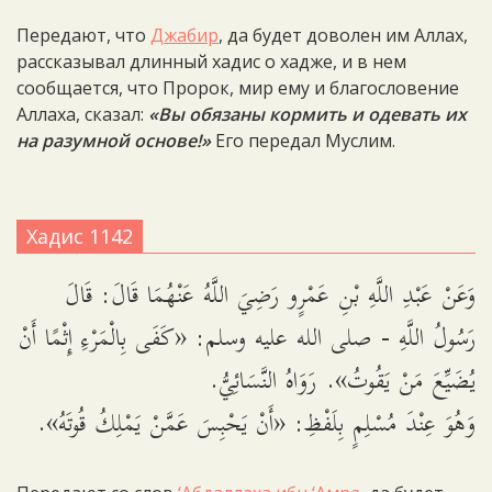
Передают, что
Джабир
, да будет доволен им Аллах,
рассказывал длинный хадис о хадже, и в нем
сообщается, что Пророк, мир ему и благословение
Аллаха, сказал:
«Вы обязаны кормить и одевать их
на разумной основе!»
Его передал Муслим.
Хадис 1142
وَعَنْ عَبْدِ اللَّهِ بْنِ عَمْرٍو رَضِيَ اللَّهُ عَنْهُمَا قَالَ: قَالَ
رَسُولُ اللَّهِ - صلى الله عليه وسلم: «كَفَى بِالْمَرْءِ إِثْمًا أَنْ
يُضَيِّعَ مَنْ يَقُوتُ». رَوَاهُ النَّسَائِيُّ.
وَهُوَ عِنْدَ مُسْلِمٍ بِلَفْظِ: «أَنْ يَحْبِسَ عَمَّنْ يَمْلِكُ قُوتَهُ».