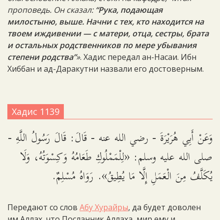
проповедь. Он сказал:
“Рука, подающая
милостыню, выше. Начни с тех, кто находится на
твоем иждивении — с матери, отца, сестры, брата
и остальных родственников по мере убывания
степени родства”
»
. Хадис передал ан-Насаи. Ибн
Хиббан и ад-Даракутни назвали его достоверным.
Хадис 1139
وَعَنْ أَبِي هُرَيْرَةَ - رضي الله عنه - قَالَ: قَالَ رَسُولُ اللَّهِ -
صلى الله عليه وسلم: «لِلْمَمْلُوكِ طَعَامُهُ وَكِسْوَتُهُ، وَلَا
يُكَلَّفُ مِنَ الْعَمَلِ إِلَّا مَا يُطِيقُ». رَوَاهُ مُسْلِمٌ.
Передают со слов
Абу Хурайры
, да будет доволен
им Аллах, что Посланник Аллаха, мир ему и