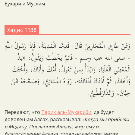
Бухари и Муслим.
Хадис 1138
وَعَنْ طَارِقِ الْمُحَارِبِيِّ قَالَ: قَدِمْنَا الْمَدِينَةَ، فَإِذَا رَسُولُ اللَّهِ
- صلى الله عليه وسلم - قَائِمٌ يَخْطُبُ وَيَقُولُ: «يَدُ
الْمُعْطِي الْعُلْيَا، وَابْدَأْ بِمَنْ تَعُولُ: أُمَّكَ وَأَبَاكَ، وَأُخْتَكَ
وَأَخَاكَ، ثُمَّ أَدْنَاكَ أَدْنَاكَ». رَوَاهُ النَّسَائِيُّ، وَصَحَّحَهُ ابْنُ
حِبَّانَ، وَالدَّارَقُطْنِيُّ.
Передают, что
Тарик аль-Мухариби
, да будет
доволен им Аллах, рассказывал:
«Когда мы прибыли
в Медину, Посланник Аллаха, мир ему и
благословение Аллаха, стоял на кафедре, читая