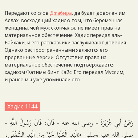
Передают со слов
Джабира
, да будет доволен им
Аллах, восходящий хадис о том, что беременная
женщина, чей муж скончался, не имеет прав на
материальное обеспечение. Хадис передал аль-
Байхаки, и его рассказчики заслуживают доверия.
Однако распространенными являются его
прерванные версии. Отсутствие права на
материальное обеспечение подтверждается
хадисом Фатимы бинт Кайс. Его передал Муслим,
и ранее мы уже упоминали его.
Хадис 1144
وَعَنْ أَبِي هُرَيْرَةَ - رضي الله عنه - قَالَ: قَالَ رَسُولُ اللَّهِ -
صلى الله عليه وسلم: «الْيَدِ الْعُلْيَا خَيْرٌ مِنَ الْيَدِ السُّفْلَى،