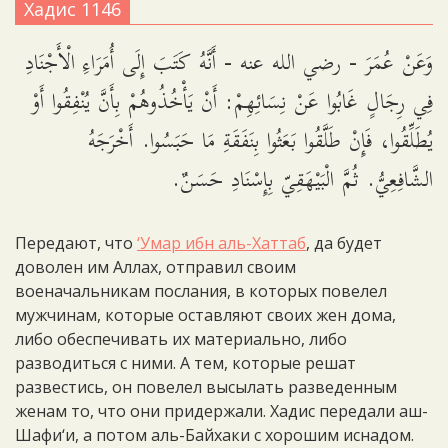
Хадис 1146
وَعَنْ عُمَرَ - رضي الله عنه - أَنَّهُ كَتَبَ إِلَى أُمَرَاءِ الْأَجْنَادِ
فِي رِجَالٍ غَابُوا عَنْ نِسَائِهِمْ: أَنْ يَأْخُذُوهُمْ بِأَنَّ يُنْفِقُوا أَوْ
يُطَلِّقُوا، فَإِنْ طَلَّقُوا بَعَثُوا بِنَفَقَةِ مَا حَبَسُوا. أَخْرَجَهُ
الشَّافِعِيُّ. ثُمَّ الْبَيْهَقِيّ بِإِسْنَادِ حَسَنٌ.
Передают, что
‘Умар ибн аль-Хаттаб
, да будет
доволен им Аллах, отправил своим
военачальникам послания, в которых повелел
мужчинам, которые оставляют своих жен дома,
либо обеспечивать их материально, либо
разводиться с ними. А тем, которые решат
развестись, он повелел высылать разведенным
женам то, что они придержали. Хадис передали аш-
Шафи‘и, а потом аль-Байхаки с хорошим иснадом.