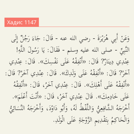
Хадис 1147
وَعَنْ أَبِي هُرَيْرَةَ - رضي الله عنه - قَالَ: جَاءَ رَجُلٌ إِلَى
النَّبِيِّ - صلى الله عليه وسلم - فَقَالَ: يَا رَسُولَ اللَّهِ!
عِنْدِي دِينَارٌ? قَالَ: «أَنْفِقْهُ عَلَى نَفْسِكَ». قَالَ: عِنْدِي
آخَرُ? قَالَ: «أَنْفِقْهُ عَلَى وَلَدِكَ». قَالَ: عِنْدِي آخَرُ? قَالَ:
«أَنْفِقْهُ عَلَى أَهْلِكَ». قَالَ: عِنْدِي آخَرُ، قَالَ: «أَنْفِقُهُ
عَلَى خَادِمِكَ». قَالَ عِنْدِي آخَرُ، قَالَ: «أَنْتَ أَعْلَمَ».
أَخْرَجَهُ الشَّافِعِيُّ وَاللَّفْظُ لَهُ، وَأَبُو دَاوُدَ، وَأَخْرَجَهُ النَّسَائِيُّ
وَالْحَاكِمُ بِتَقْدِيمِ الزَّوْجَةِ عَلَى الْوَلَدِ.