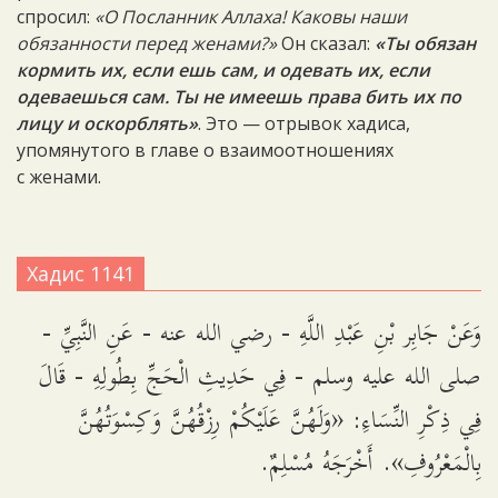
спросил:
«О Посланник Аллаха! Каковы наши
обязанности перед женами?»
Он сказал:
«Ты обязан
кормить их, если ешь сам, и одевать их, если
одеваешься сам. Ты не имеешь права бить их по
лицу и оскорблять»
. Это — отрывок хадиса,
упомянутого в главе о взаимоотношениях
с женами.
Хадис 1141
وَعَنْ جَابِر بْنِ عَبْدِ اللَّهِ - رضي الله عنه - عَنِ النَّبِيِّ -
صلى الله عليه وسلم - فِي حَدِيثِ الْحَجِّ بِطُولِهِ - قَالَ
فِي ذِكْرِ النِّسَاءِ: «وَلَهُنَّ عَلَيْكُمْ رِزْقُهُنَّ وَكِسْوَتُهُنَّ
بِالْمَعْرُوفِ». أَخْرَجَهُ مُسْلِمٌ.