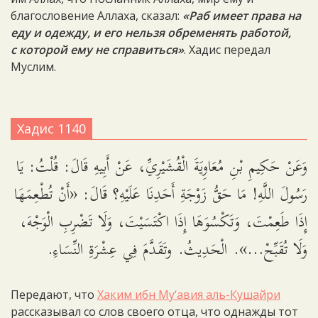
благословение Аллаха, сказал:
«Раб имеет права на
еду и одежду, и его нельзя обременять работой,
с которой ему не справиться»
. Хадис передал
Муслим.
Хадис 1140
وَعَنْ حَكِيمِ بْنِ مُعَاوِيَةَ الْقُشَيْرِيِّ، عَنْ أَبِيهِ قَالَ: قُلْتُ: يَا
رَسُولَ اللَّهِ! مَا حَقُّ زَوْجَةِ أَحَدِنَا عَلَيْهِ؟ قَالَ: «أَنْ تُطْعِمَهَا
إِذَا طَعِمْتَ، وَتَكْسُوَهَا إِذَا اكْتَسَيْتَ، وَلَا تَضْرِبِ الْوَجْهَ،
وَلَا تُقَبِّحْ…». الْحَدِيثُ. وتَقَدَّمَ فِي عِشْرَةِ النِّسَاءِ.
Передают, что
Хаким ибн Му‘авия аль-Кушайри
рассказывал со слов своего отца, что однажды тот