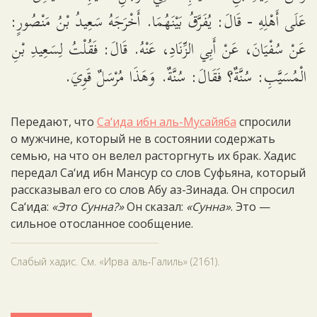
عَلَى أَهْلِهِ - قَالَ: يُفَرَّقُ بَيْنَهُمَا. أَخْرَجَهُ سَعِيدُ بْنُ مَنْصُورٍ:
عَنْ سُفْيَانَ، عَنْ أَبِي الزِّنَادِ، عَنْهُ. قَالَ: فَقُلْتُ لِسَعِيدِ بْنِ
الْمُسَيَّبِ: سُنَّةٌ؟ فَقَالَ: سُنَّةٌ. وَهَذَا مُرْسَلٌ قَوِيَ.
Передают, что
Са‘ида ибн аль-Мусайяба
спросили
о мужчине, который не в состоянии содержать
семью, на что он велел расторгнуть их брак. Хадис
передал Са‘ид ибн Мансур со слов Суфьяна, который
рассказывал его со слов Абу аз-Зинада. Он спросил
Са‘ида:
«Это Сунна?»
Он сказал:
«Сунна»
. Это —
сильное отосланное сообщение.
Слабый хадис. См. «Ирва аль-Галиль» (2161).