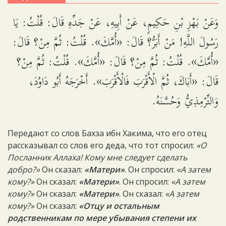
وَعَنْ بَهْزِ بْنِ حَكِيمٍ، عَنْ أَبِيهِ، عَنْ جَدِّهِ قَالَ: قُلْتُ: يَا
رَسُولَ اللَّهِ! مَنْ أَبَرُّ؟ قَالَ: «أُمَّكَ». قُلْتُ: ثُمَّ مِنْ؟ قَالَ:
«أُمَّكَ». قُلْتُ: ثُمَّ مِنْ؟ قَالَ: «أُمَّكَ». قُلْتُ: ثُمَّ مِنْ؟
قَالَ: «أَبَاكَ، ثُمَّ الْأَقْرَبَ فَالْأَقْرَبَ». أَخْرَجَهُ أَبُو دَاوُدَ،
وَالتِّرْمِذِيُّ وَحُسَّنَهُ.
Передают со слов Бахза ибн Хакима, что его отец
рассказывал со слов его деда, что тот спросил:
«О
Посланник Аллаха! Кому мне следует сделать
добро?»
Он сказал:
«Матери»
. Он спросил:
«А затем
кому?»
Он сказал:
«Матери»
. Он спросил:
«А затем
кому?»
Он сказал:
«Матери»
. Он сказал:
«А затем
кому?»
Он сказал:
«Отцу и остальным
родственникам по мере убывания степени их