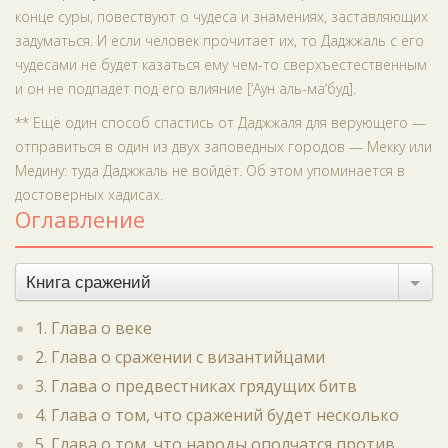
конце суры, повествуют о чудеса и знамениях, заставляющих
задуматься. И если человек прочитает их, то Даджжаль с его
чудесами не будет казаться ему чем-то сверхъестественным
и он не подпадёт под его влияние [‘Аун аль-ма‘буд].
** Ещё один способ спастись от Даджжаля для верующего —
отправиться в один из двух заповедных городов — Мекку или
Медину: туда Даджжаль не войдёт. Об этом упоминается в
достоверных хадисах.
Оглавление
Книга сражений
1. Глава о веке
2. Глава о сражении с византийцами
3. Глава о предвестниках грядущих битв
4. Глава о том, что сражений будет несколько
5. Глава о том, что народы ополчатся против