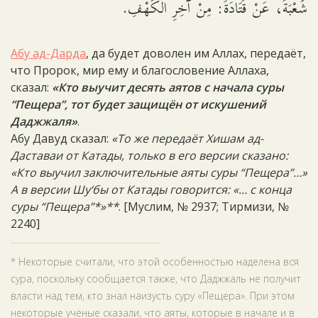
شُعْبَةُ، عَنْ قَتَادَةَ: مِنْ آخِرِ الْكَهْفِ.
Абу ад-Дарда
, да будет доволен им Аллах, передаёт,
что Пророк, мир ему и благословение Аллаха,
сказал:
«Кто выучит десять аятов с начала суры
“Пещера”, тот будет защищён от искушений
Даджжаля»
.
Абу Давуд сказал:
«То же передаёт Хишам ад-
Даставаи от Катады, только в его версии сказано:
«Кто выучил заключительные аяты суры “Пещера”…»
А в версии Шу‘бы от Катады говорится: «… с конца
суры “Пещера”*»**
. [Муслим, № 2937; Тирмизи, №
2240]
* Некоторые считали, что этой особенностью наделена вся
сура, поскольку сообщается также, что Даджжаль не получит
власти над тем, кто знал наизусть суру «Пещера». При этом
некоторые учёные сказали, что аяты, которые в начале и в