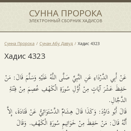
СУННА ПРОРОКА
ЭЛЕКТРОННЫЙ СБОРНИК ХАДИСОВ
Сунна Пророка
Сунан Абу Давуд
Хадис 4323
Хадис 4323
عَنْ أَبِي الدَّرْدَاءِ عَنِ النَّبِيِّ صَلَّى اللَّهُ عَلَيْهِ وَسَلَّمَ قَالَ: مَنْ
حَفِظَ عَشْرَ آيَاتٍ مِنْ أَوَّلِ سُورَةِ الْكَهْفِ عُصِمَ مِنْ فِتْنَةِ
الدَّجَّالِ.
قَالَ أَبُو دَاوُدَ: وَكَذَا قَالَ هِشَامٌ الدَّسْتَوَائِيُّ عَنْ قَتَادَةَ، إِلاَّ
أَنَّهُ قَالَ: مَنْ حَفِظَ مِنْ خَوَاتِيمِ سُورَةِ الْكَهْفِ. وَقَالَ