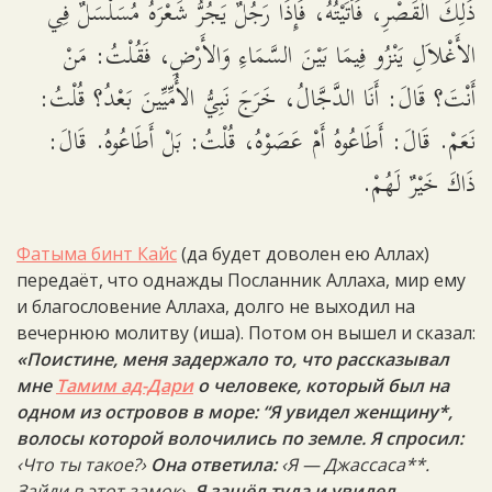
ذَلِكَ الْقَصْرِ، فَأَتَيْتُهُ، فَإِذَا رَجُلٌ يَجُرُّ شَعْرَهُ مُسَلْسَلٌ فِي
الأَغْلاَلِ يَنْزُو فِيمَا بَيْنَ السَّمَاءِ وَالأَرْضِ، فَقُلْتُ: مَنْ
أَنْتَ؟ قَالَ: أَنَا الدَّجَّالُ، خَرَجَ نَبِيُّ الأُمِّيِّينَ بَعْدُ؟ قُلْتُ:
نَعَمْ. قَالَ: أَطَاعُوهُ أَمْ عَصَوْهُ، قُلْتُ: بَلْ أَطَاعُوهُ. قَالَ:
ذَاكَ خَيْرٌ لَهُمْ.
Фатыма бинт Кайс
(да будет доволен ею Аллах)
передаёт, что однажды Посланник Аллаха, мир ему
и благословение Аллаха, долго не выходил на
вечернюю молитву (иша). Потом он вышел и сказал:
«Поистине, меня задержало то, что рассказывал
мне
Тамим ад-Дари
о человеке, который был на
одном из островов в море: “Я увидел женщину*,
волосы которой волочились по земле. Я спросил:
‹Что ты такое?›
Она ответила:
‹Я — Джассаса**.
Зайди в этот замок›
. Я зашёл туда и увидел