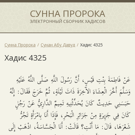
СУННА ПРОРОКА
ЭЛЕКТРОННЫЙ СБОРНИК ХАДИСОВ
Сунна Пророка
Сунан Абу Давуд
Хадис 4325
Хадис 4325
عَنْ فَاطِمَةَ بِنْتِ قَيْسٍ، أَنَّ رَسُولَ اللَّهِ صَلَّى اللَّهُ عَلَيْهِ
وَسَلَّمَ أَخَّرَ الْعِشَاءَ الآخِرَةَ ذَاتَ لَيْلَةٍ، ثُمَّ خَرَجَ فَقَالَ: إِنَّهُ
حَبَسَنِي حَدِيثٌ كَانَ يُحَدِّثُنِيهِ تَمِيمٌ الدَّارِيُّ عَنْ رَجُلٍ
كَانَ فِي جَزِيرَةٍ مِنْ جَزَائِرِ الْبَحْرِ، فَإِذَا أَنَا بِامْرَأَةٍ تَجُرُّ
شَعْرَهَا، قَالَ: مَا أَنْتِ؟ قَالَتْ: أَنَا الْجَسَّاسَةُ، اذْهَبْ إِلَى