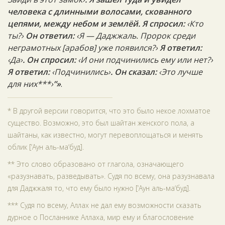
человека с длинными волосами, скованного
цепями, между небом и землёй. Я спросил:
‹Кто
ты?›
Он ответил:
‹Я — Даджжаль. Пророк среди
неграмотных [арабов] уже появился?›
Я ответил:
‹Да›
. Он спросил:
‹И они подчинились ему или нет?›
Я ответил:
‹Подчинились›
. Он сказал:
‹Это лучше
для них***›
”»
.
* В другой версии говорится, что это было некое лохматое
существо. Возможно, это был шайтан женского пола, а
шайтаны, как известно, могут перевоплощаться и менять
облик [‘Аун аль-ма‘буд].
** Это слово образовано от глагола, означающего
«разузнавать, разведывать». Судя по всему, она разузнавала
для Даджжаля то, что ему было нужно [‘Аун аль-ма‘буд].
*** Судя по всему, Аллах не дал ему возможности сказать
дурное о Посланнике Аллаха, мир ему и благословение