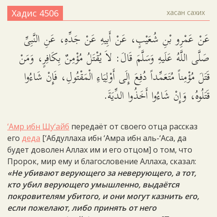
Хадис 4506
хасан сахих
عَنْ عَمْرِو بْنِ شُعَيْبٍ، عَنْ أَبِيهِ عَنْ جَدِّهِ، عَنِ النَّبِىِّ
صَلَّى اللَّهُ عَلَيهِ وَسَلَّمَ قَالَ: لاَ يُقْتَلُ مُؤْمِنٌ بِكَافِرٍ، وَمَنْ
قَتَلَ مُؤْمِناً مُتَعَمِّداً دُفِعَ إِلَى أَوْلِيَاءِ الْمَقْتُولِ، فَإِنْ شَاءُوا
قَتَلُوهُ، وَإِنْ شَاءُوا أَخَذُوا الدِّيَةَ.
‘Амр ибн Шу‘айб
передаёт от своего отца рассказ
его
деда
[‘Абдуллаха ибн ‘Амра ибн аль-‘Аса, да
будет доволен Аллах им и его отцом] о том, что
Пророк, мир ему и благословение Аллаха, сказал:
«Не убивают верующего за неверующего, а тот,
кто убил верующего умышленно, выдаётся
покровителям убитого, и они могут казнить его,
если пожелают, либо принять от него