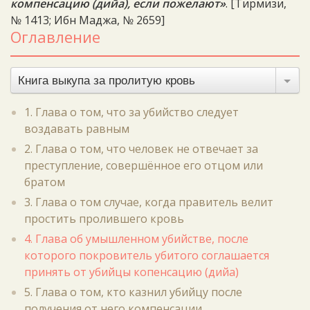
компенсацию (дийа), если пожелают»
. [Тирмизи,
№ 1413; Ибн Маджа, № 2659]
Оглавление
Книга выкупа за пролитую кровь
1. Глава о том, что за убийство следует
воздавать равным
2. Глава о том, что человек не отвечает за
преступление, совершённое его отцом или
братом
3. Глава о том случае, когда правитель велит
простить пролившего кровь
4. Глава об умышленном убийстве, после
которого покровитель убитого соглашается
принять от убийцы копенсацию (дийа)
5. Глава о том, кто казнил убийцу после
получения от него компенсации