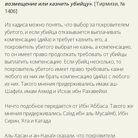
возмещение или казнить убийцу»
. [Тирмизи, №
1406]
Из хадиса можно понять, что выбор за покровителем
убитого, и если убийца отказывается выплачивать
компенсацию (дийа) и требует казнить его, а
покровитель убитого выбрал не казнь, а компенсацию,
то он имеет право продолжать требовать от убийцы
выплатить компенсацию. Если убийц несколько, то
покровитель убитого имеет право требовать казни
любого из них ии брать компенсацию (дийа) с любого
из них. Такого мнения придерживались имам аш-
Шафи‘и, имам Ахмад и Исхак ибн Рахавейхи.
Нечто подобное передаётся от Ибн ‘Аббаса. Такого же
мнения придерживались Са‘ид ибн аль-Мусайяб, Ибн
Сирин, ‘Ата и Катада.
Аль-Хасан и ан-Наха‘и сказали, что покровители