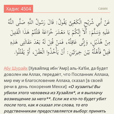
Хадис 4504
сахих
عَنْ أَبي شُرَيْحٍ الْكَعْبِىَّ يَقُولُ: قَالَ رَسُولُ اللَّهِ صَلَّى اللَّهُ
عَلَيهِ وَسَلَّمَ: أَلاَ إِنَّكُمْ يَا مَعْشَرَ خُزَاعَةَ قَتَلْتُمْ هَذَا الْقَتِيلَ
مِنْ هُذَيْلٍ، وَإِنِّى عَاقِلُهُ، فَمَنْ قُتِلَ لَهُ بَعْدَ مَقَالَتِى هَذِهِ
قَتِيلٌ فَأَهْلُهُ بَيْنَ خِيرَتَيْنِ: أَنْ يَأْخُذُوا الْعَقْلَ، أَوْ يَقْتُلُوا.
Абу Шурайх
[Хувайлид ибн ‘Амр] аль-Ка‘би, да будет
доволен им Аллах, передаёт, что Посланник Аллаха,
мир ему и благословение Аллаха, сказал [в своей
речи в день покорения Мекки]:
«О хузаиты! Вы
убили этого человека из Хузайля*, и я выплачу
возмещение за него**. Если же кто-то будет убит
после того, как я сказал эти слова, то его
родственникам предоставляется выбор: принять