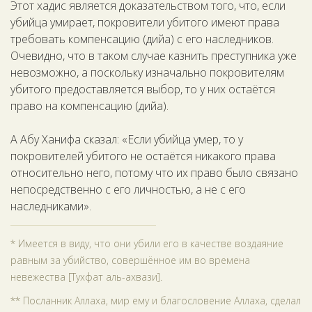
Этот хадис является доказательством того, что, если
убийца умирает, покровители убитого имеют права
требовать компенсацию (дийа) с его наследников.
Очевидно, что в таком случае казнить преступника уже
невозможно, а поскольку изначально покровителям
убитого предоставляется выбор, то у них остаётся
право на компенсацию (дийа).
А Абу Ханифа сказал: «Если убийца умер, то у
покровителей убитого не остаётся никакого права
относительно него, потому что их право было связано
непосредственно с его личностью, а не с его
наследниками».
* Имеется в виду, что они убили его в качестве воздаяние
равным за убийство, совершённое им во времена
невежества [Тухфат аль-ахвази].
** Посланник Аллаха, мир ему и благословение Аллаха, сделал