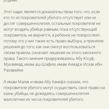
родные.
Этот хадис является доказательством того, что, если
кто-то из покровителей убитого отсутствует или не
достиг совершеннолетия, остальные покровители не
могут воздать убийце равным, пока отсутствующий
покровитель не вернётся, а ребёнок не повзрослеет,
потому что у них также есть право выбора, а принятие
решения до того, как они смогут воспользоваться
своим правом, означает лишение их этого законного
права. Такого мнения придерживались Абу Юсуф,
Мухаммад, имам аш-Шафи‘и, имам Ахмад и Исхак ибн
Рахавейхи.
А имам Малик и имам Абу Ханифа сказали, что
покровители убитого могут осуществить своё право на
казнь убийцы, не дожидаясь совершеннолетия
малолетних из числа покровителей убитого.