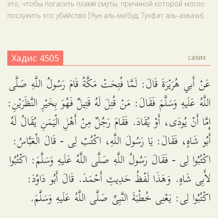
это, чтобы погасить пламя смуты, причиной которой могло
послужить это убийство [‘Аун аль-ма‘буд; Тухфат аль-ахвази].
Хадис 4505
сахих
عَنْ أَبي هُرَيْرَةَ قَالَ: لَمَّا فُتِحَتْ مَكَّةُ قَامَ رَسُولُ اللَّهِ صَلَّى
اللَّهُ عَلَيهِ وَسَلَّمَ فَقَالَ: مَنْ قُتِلَ لَهُ قَتِيلٌ فَهُوَ بِخَيْرِ النَّظَرَيْنِ:
إِمَّا أَنْ يُودَى، أَوْ يُقَادَ. فَقَامَ رَجُلٌ مِنْ أَهْلِ الْيَمَنِ يُقَالُ لَهُ
أَبُو شَاهٍ، فَقَالَ: يَا رَسُولَ اللَّهِ، اكْتُبْ لِى - قَالَ الْعَبَّاسُ:
اكْتُبُوا لِى - فَقَالَ رَسُولُ اللَّهِ صَلَّى اللَّهُ عَلَيهِ وَسَلَّمَ: اكْتُبُوا
لأَبِى شَاهٍ. وَهَذَا لَفْظُ حَدِيثِ أَحْمَدَ. قَالَ أَبُو دَاوُدَ:
اكْتُبُوا لِى: يَعْنِى خُطْبَةَ النَّبِىِّ صَلَّى اللَّهُ عَلَيهِ وَسَلَّمَ.