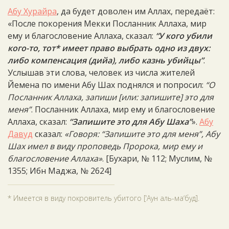
Абу Хурайра
, да будет доволен им Аллах, передаёт:
«После покорения Мекки Посланник Аллаха, мир
ему и благословение Аллаха, сказал:
“У кого убили
кого-то, тот* имеет право выбрать одно из двух:
либо компенсация (дийа), либо казнь убийцы”
.
Услышав эти слова, человек из числа жителей
Йемена по имени Абу Шах поднялся и попросил:
“О
Посланник Аллаха, запиши [или: запишите] это для
меня”
. Посланник Аллаха, мир ему и благословение
Аллаха, сказал:
“Запишите это для Абу Шаха”
».
Абу
Давуд
сказал:
«Говоря: “Запишите это для меня”, Абу
Шах имел в виду проповедь Пророка, мир ему и
благословение Аллаха»
. [Бухари, № 112; Муслим, №
1355; Ибн Маджа, № 2624]
* Имеется в виду покровитель убитого [‘Аун аль-ма‘буд].