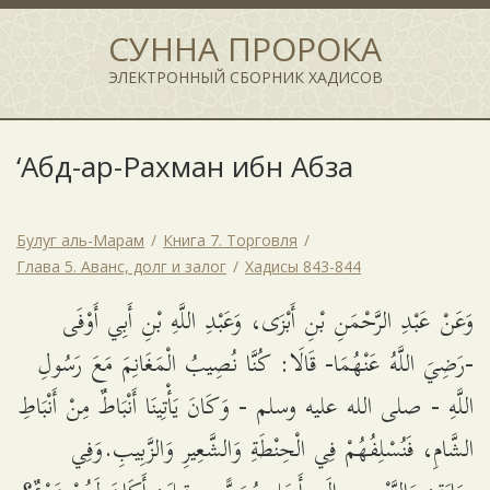
СУННА ПРОРОКА
ЭЛЕКТРОННЫЙ СБОРНИК ХАДИСОВ
‘Абд-ар-Рахман ибн Абза
Булуг аль-Марам
Книга 7. Торговля
Глава 5. Аванс, долг и залог
Хадисы 843-844
وَعَنْ عَبْدِ الرَّحْمَنِ بْنِ أَبْزَى، وَعَبْدِ اللَّهِ بْنِ أَبِي أَوْفَى
-رَضِيَ اللَّهُ عَنْهُمَا- قَالَا: كُنَّا نُصِيبُ الْمَغَانِمَ مَعَ رَسُولِ
اللَّهِ - صلى الله عليه وسلم - وَكَانَ يَأْتِينَا أَنْبَاطٌ مِنْ أَنْبَاطِ
الشَّامِ، فَنُسْلِفُهُمْ فِي الْحِنْطَةِ وَالشَّعِيرِ وَالزَّبِيبِ.وَفِي