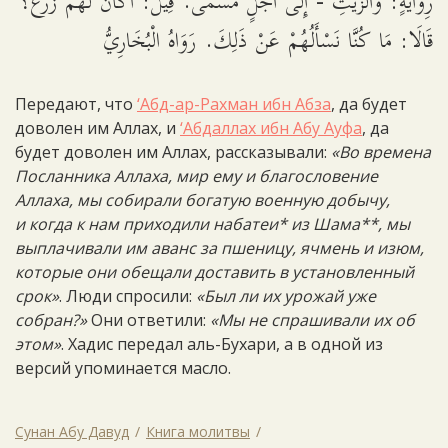
رِوَايَةٍ: وَالزَّيْتِ - إِلَى أَجَلٍ مُسَمًّى. قِيلَ: أَكَانَ لَهُمْ زَرْعٌ؟
قَالَا: مَا كُنَّا نَسْأَلُهُمْ عَنْ ذَلِكَ. رَوَاهُ الْبُخَارِيُّ
Передают, что
‘Абд-ар-Рахман ибн Абза
, да будет
доволен им Аллах, и
‘Абдаллах ибн Абу Ауфа
, да
будет доволен им Аллах, рассказывали:
«Во времена
Посланника Аллаха, мир ему и благословение
Аллаха, мы собирали богатую военную добычу,
и когда к нам приходили набатеи* из Шама**, мы
выплачивали им аванс за пшеницу, ячмень и изюм,
которые они обещали доставить в установленный
срок»
. Люди спросили:
«Был ли их урожай уже
собран?»
Они ответили:
«Мы не спрашивали их об
этом»
. Хадис передал аль-Бухари, а в одной из
версий упоминается масло.
Сунан Абу Давуд
Книга молитвы