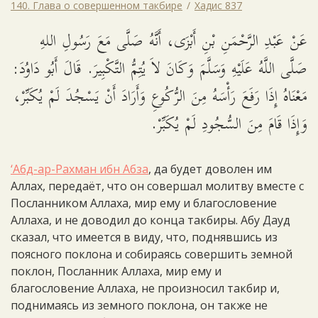
140. Глава о совершенном такбире
Хадис 837
عَنْ عَبْدِ الرَّحْمَنِ بْنِ أَبْزَى، أَنَّهُ صَلَّى مَعَ رَسُولِ اللهِ
صَلَّى اللَّهُ عَلَيْهِ وَسَلَّمَ وَكَانَ لاَ يُتِمُّ التَّكْبِيرَ. قَالَ أَبُو دَاوُدَ:
مَعْنَاهُ إِذَا رَفَعَ رَأْسَهُ مِنَ الرُّكُوعِ وَأَرَادَ أَنْ يَسْجُدَ لَمْ يُكَبِّرْ،
وَإِذَا قَامَ مِنَ السُّجُودِ لَمْ يُكَبِّرْ.
‘Абд-ар-Рахман ибн Абза
, да будет доволен им
Аллах, передаёт, что он совершал молитву вместе с
Посланником Аллаха, мир ему и благословение
Аллаха, и не доводил до конца такбиры. Абу Дауд
сказал, что имеется в виду, что, поднявшись из
поясного поклона и собираясь совершить земной
поклон, Посланник Аллаха, мир ему и
благословение Аллаха, не произносил такбир и,
поднимаясь из земного поклона, он также не