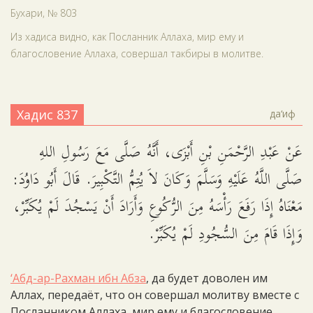
Бухари, № 803
Из хадиса видно, как Посланник Аллаха, мир ему и
благословение Аллаха, совершал такбиры в молитве.
Хадис 837
да‘иф
عَنْ عَبْدِ الرَّحْمَنِ بْنِ أَبْزَى، أَنَّهُ صَلَّى مَعَ رَسُولِ اللهِ
صَلَّى اللَّهُ عَلَيْهِ وَسَلَّمَ وَكَانَ لاَ يُتِمُّ التَّكْبِيرَ. قَالَ أَبُو دَاوُدَ:
مَعْنَاهُ إِذَا رَفَعَ رَأْسَهُ مِنَ الرُّكُوعِ وَأَرَادَ أَنْ يَسْجُدَ لَمْ يُكَبِّرْ،
وَإِذَا قَامَ مِنَ السُّجُودِ لَمْ يُكَبِّرْ.
‘Абд-ар-Рахман ибн Абза
, да будет доволен им
Аллах, передаёт, что он совершал молитву вместе с
Посланником Аллаха, мир ему и благословение