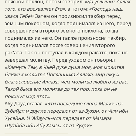
поясной поклон, потом говорил:
«Да услышит Аллах
того, кто восхваляет Его»
, а потом:
«Господь наш,
хвала Тебе!»
Затем он произносил такбир перед
земным поклоном, когда поднимался из него, перед
совершением второго земного поклона, когда
поднимался из него. Он также произносил такбир,
когда поднимался после совершения второго
рак‘ата. Так он поступал в каждом рак‘ате, пока не
завершал молитву. Перед уходом он говорил:
«Клянусь Тем, в Чьей руке душа моя, моя молитва
ближе к молитве Посланника Аллаха, мир ему и
благословение Аллаха, чем молитва любого из вас.
Такой была его молитва до тех пор, пока он не
покинул мир этот»
.
Абу Дауд сказал:
«Эти последние слова Малик, аз-
Зубайди и другие передают от аз-Зухри, от ‘Али ибн
Хусейна. И ‘Абду-ль-А‘ля передаёт от Мамара
Шу‘айба ибн Абу Хамзы от аз-Зухри»
.