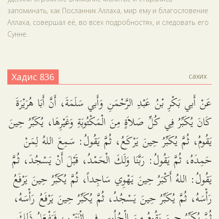
запоминать, как Посланник Аллаха, мир ему и благословение
Аллаха, совершал её, во всех подробностях, и следовать его
Сунне.
Хадис 836
сахих
عَنْ أَبي بَكْرِ بْنُ عَبْدِ الرَّحْمَنِ وَأَبي سَلَمَةَ، أَنَّ أَبَا هُرَيْرَةَ
كَانَ يُكَبِّرُ فِي كُلِّ صَلاَةٍ مِنَ الْمَكْتُوبَةِ وَغَيْرِهَا، يُكَبِّرُ حِينَ
يَقُومُ، ثُمَّ يُكَبِّرُ حِينَ يَرْكَعُ، ثُمَّ يَقُولُ: سَمِعَ اللهُ لِمَنْ
حَمِدَهُ، ثُمَّ يَقُولُ: رَبَّنَا وَلَكَ الْحَمْدُ، قَبْلَ أَنْ يَسْجُدَ، ثُمَّ
يَقُولُ: اللهُ أَكْبَرُ حِينَ يَهْوِي سَاجِداً، ثُمَّ يُكَبِّرُ حِينَ يَرْفَعُ
رَأْسَهُ، ثُمَّ يُكَبِّرُ حِينَ يَسْجُدُ، ثُمَّ يُكَبِّرُ حِينَ يَرْفَعُ رَأْسَهُ،
ثُمَّ يُكَبِّرُ حِينَ يَقُومُ مِنَ الْجُلُوسِ فِي اثْنَتَيْنِ، فَيَفْعَلُ ذَلِكَ