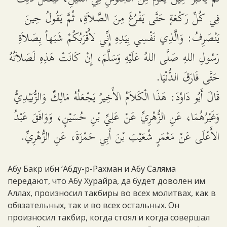
فِي كُلِّ رَكْعَةٍ حَتَّى يَفْرُغَ مِنَ الصَّلاَةِ، ثُمَّ يَقُولُ حِينَ
يَنْصَرِفُ: وَالَّذِي نَفْسِي بِيَدِهِ إِنِّي لأَقْرَبُكُمْ شَبَهاً بِصَلاَةِ
رَسُولِ اللهِ صَلَّى اللهُ عَلَيْهِ وَسَلَّمَ، إِنْ كَانَتْ هَذِهِ لَصَلاَتُهُ
حَتَّى فَارَقَ الدُّنْيَا.
قَالَ أَبُو دَاوُدَ: هَذَا الْكَلاَمُ الأَخِيرُ يَجْعَلُهُ مَالِكٌ وَالزُّبَيْدِيُّ
وَغَيْرُهُمَا، عَنِ الزُّهْرِيِّ عَنْ عَلِيِّ بْنِ حُسَيْنٍ، وَوَافَقَ عَبْدُ
الأَعْلَى عَنْ مَعْمَرٍ شُعَيْبَ بْنَ أَبِي حَمْزَةَ، عَنِ الزُّهْرِيِّ.
Абу Бакр ибн ‘Абду-р-Рахман и Абу Саляма
передают, что Абу Хурайра, да будет доволен им
Аллах, произносил такбиры во всех молитвах, как в
обязательных, так и во всех остальных. Он
произносил такбир, когда стоял и когда совершал