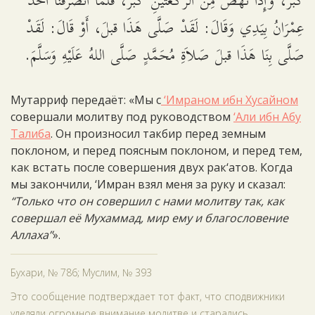
كَبَّرَ، وَإِذَا نَهَضَ مِنَ الرَّكْعَتَيْنِ كَبَّرَ، فَلَمَّا انْصَرَفْنَا أَخَذَ
عِمْرَانُ بِيَدِي وَقَالَ: لَقَدْ صَلَّى هَذَا قبلَ، أَوْ قَالَ: لَقَدْ
صَلَّى بِنَا هَذَا قبلَ صَلاَةِ مُحَمَّدٍ صَلَّى اللهُ عَلَيْهِ وَسَلَّمَ.
Мутарриф передаёт: «Мы с
‘Имраном ибн Хусайном
совершали молитву под руководством
‘Али ибн Абу
Талиба
. Он произносил такбир перед земным
поклоном, и перед поясным поклоном, и перед тем,
как встать после совершения двух рак‘атов. Когда
мы закончили, ‘Имран взял меня за руку и сказал:
“Только что он совершил с нами молитву так, как
совершал её Мухаммад, мир ему и благословение
Аллаха”
».
Бухари, № 786; Муслим, № 393
Это сообщение подтверждает тот факт, что сподвижники
уделяли огромное внимание молитве и старались