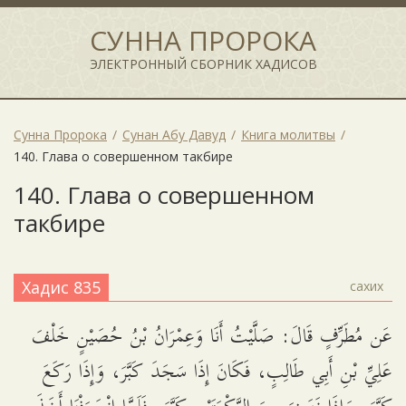
СУННА ПРОРОКА
ЭЛЕКТРОННЫЙ СБОРНИК ХАДИСОВ
Сунна Пророка
Сунан Абу Давуд
Книга молитвы
140. Глава о совершенном такбире
140. Глава о совершенном
такбире
Хадис 835
сахих
عَن مُطَرِّفٍ قَالَ: صَلَّيْتُ أَنَا وَعِمْرَانُ بْنُ حُصَيْنٍ خَلْفَ
عَلِيِّ بْنِ أَبِي طَالِبٍ، فَكَانَ إِذَا سَجَدَ كَبَّرَ، وَإِذَا رَكَعَ