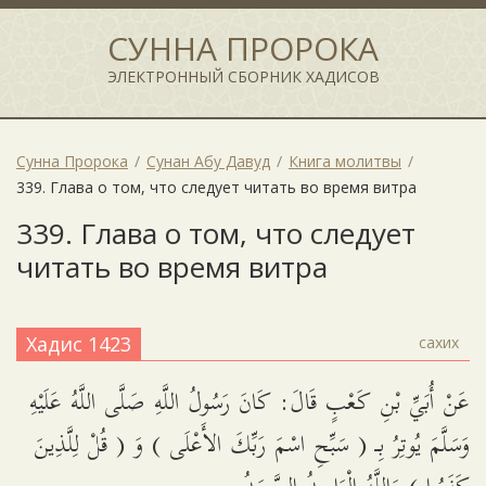
СУННА ПРОРОКА
ЭЛЕКТРОННЫЙ СБОРНИК ХАДИСОВ
Сунна Пророка
Сунан Абу Давуд
Книга молитвы
339. Глава о том, что следует читать во время витра
339. Глава о том, что следует
читать во время витра
Хадис 1423
сахих
عَنْ أُبَيِّ بْنِ كَعْبٍ قَالَ: كَانَ رَسُولُ اللَّهِ صَلَّى اللَّهُ عَلَيْهِ
وَسَلَّمَ يُوتِرُ بِـ ( سَبِّحِ اسْمَ رَبِّكَ الأَعْلَى ) وَ ( قُلْ لِلَّذِينَ