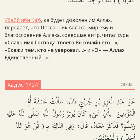
كَفَرُوا ) وَاللَّهُ الْوَاحِدُ الصَّمَدُ.
Убайй ибн Ка‘б
, да будет доволен им Аллах,
передаёт, что Посланник Аллаха, мир ему и
благословение Аллаха, совершая витр, читал суры
«Славь имя Господа твоего Высочайшего…»
,
«Скажи тем, кто не уверовал…»
и
«Он — Аллах
Единственный…»
.
Хадис 1424
сахих
عَنْ عَبْدِ الْعَزِيزِ بْنِ جُرَيْجٍ قَالَ: سَأَلْتُ عَائِشَةَ أُمَّ
الْمُؤْمِنِينَ: بِأَيِّ شَيْءٍ كَانَ يُوتِرُ رَسُولُ اللَّهِ صَلَّى اللَّهُ عَلَيْهِ
وَسَلَّمَ؟ فَذَكَرَ مَعْنَاهُ، قَالَ: وَفِي الثَّالِثَةِ بِـ ( قُلْ هُوَ اللَّهُ
أَحَدٌ ) وَالْمُعَوِّذَتَيْنِ.