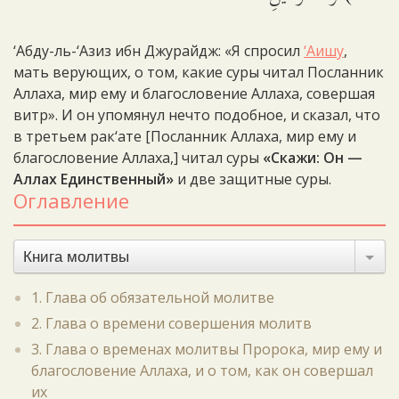
‘Абду-ль-‘Азиз ибн Джурайдж: «Я спросил
‘Аишу
,
мать верующих, о том, какие суры читал Посланник
Аллаха, мир ему и благословение Аллаха, совершая
витр». И он упомянул нечто подобное, и сказал, что
в третьем рак‘ате [Посланник Аллаха, мир ему и
благословение Аллаха,] читал суры
«Скажи: Он —
Аллах Единственный»
и две защитные суры.
Оглавление
Книга молитвы
1. Глава об обязательной молитве
2. Глава о времени совершения молитв
3. Глава о временах молитвы Пророка, мир ему и
благословение Аллаха, и о том, как он совершал
их